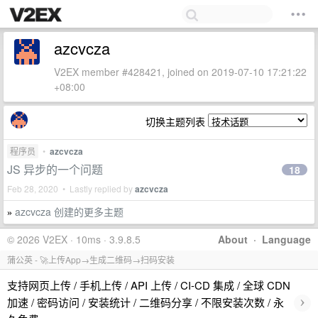
azcvcza
V2EX member #428421, joined on 2019-07-10 17:21:22
+08:00
切换主题列表
程序员
•
azcvcza
JS 异步的一个问题
18
Feb 28, 2020 • Lastly replied by
azcvcza
azcvcza 创建的更多主题
»
© 2026 V2EX · 10ms · 3.9.8.5
About
·
Language
蒲公英 - 🚀上传App→生成二维码→扫码安装
支持网页上传 / 手机上传 / API 上传 / CI-CD 集成 / 全球 CDN
›
加速 / 密码访问 / 安装统计 / 二维码分享 / 不限安装次数 / 永