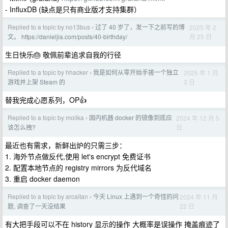
- InfluxDB (缺点是只有商业版才支持集群）
Replied to a topic by no13bus
过了 40 岁了，发一下之前写的博
2025 年 2
›
月 25 日
文。 https://danieljia.com/posts/40-birthday/
生日快乐🎂 敬佩前辈追求自我的行径
Replied to a topic by hhacker
我是如何从零开始手搓一个独立
2025 年 1 月
›
3 日
游戏并上架 Steam 的
替我完成心愿系列，OP👍
Replied to a topic by molika
国内机器 docker 的镜像到底应
2024 年 12 月 5
›
日
该怎么拽?
最近也有需求，新鲜出炉的只需三步：
1. 海外节点做反代,使用 let's encrypt 免费证书
2. 配置本地节点的 registry mirrors 为反代域名
3. 重启 docker daemon
Replied to a topic by arcaitan
今天 Linux 上遇到一个奇怪的问
2024 年 11 月
›
22 日
题, 调查了一天没结果
有大把手段可以不在 history 显示的操作 大概率是误操作 掩盖痕迹了