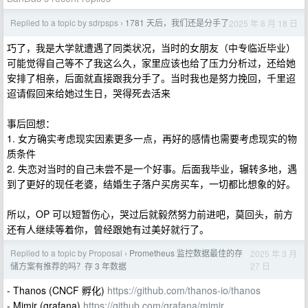
Replied to a topic by sdrpsps
1781 天后，我们还是分手了
2025 年 8 月 18 日
›
巧了，我是大学就遭遇了同类状况，当时的女朋友（中专临近毕业）
可能觉得自己等不了我这么久，家里应该也给了压力分析过，还给她
安排了相亲，后面就直接跟我分手了。当时我也是努力挽回，千里迢
迢请假回来给她过生日，哭得死去活来
事后回想：
1. 女方确实考虑现实因素更多一点，再好的感情也需要考虑现实的物
质条件
2. 失恋对当时的自己未尝不是一个好事。后面我毕业，辗转多地，遇
到了更好的现任老婆，结婚生子落户买房买车，一切都比想象的好。
所以，OP 可以短暂伤心，哭过后就毅然努力前进吧，莫回头，前方
还有人继续等着你，曾经跟她有过美好就行了。
Replied to a topic by Proposal
Prometheus 监控数据最佳的存
2025 年 3 月
›
27 日
储方案有推荐的吗？存 3 年数据
- Thanos (CNCF 孵化)
https://github.com/thanos-io/thanos
- Mimir (grafana)
https://github.com/grafana/mimir