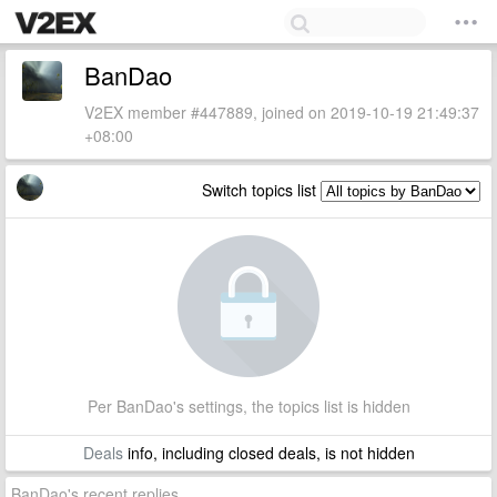
BanDao
V2EX member #447889, joined on 2019-10-19 21:49:37
+08:00
Switch topics list
Per BanDao's settings, the topics list is hidden
Deals
info, including closed deals, is not hidden
BanDao's recent replies