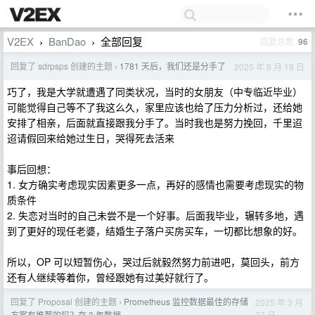
V2EX
BanDao
全部回复
回复总数
96
›
›
回复了 sdrpsps 创建的主题
1781 天后，我们还是分手了
2025 年 8 月 18 日
›
巧了，我是大学就遭遇了同类状况，当时的女朋友（中专临近毕业）
可能觉得自己等不了我这么久，家里应该也给了压力分析过，还给她
安排了相亲，后面就直接跟我分手了。当时我也是努力挽回，千里迢
迢请假回来给她过生日，哭得死去活来
事后回想：
1. 女方确实考虑现实因素更多一点，再好的感情也需要考虑现实的物
质条件
2. 失恋对当时的自己未尝不是一个好事。后面我毕业，辗转多地，遇
到了更好的现任老婆，结婚生子落户买房买车，一切都比想象的好。
所以，OP 可以短暂伤心，哭过后就毅然努力前进吧，莫回头，前方
还有人继续等着你，曾经跟她有过美好就行了。
回复了 Proposal 创建的主题
Prometheus 监控数据最佳的存储
2025 年 3 月
›
27 日
方案有推荐的吗？存 3 年数据