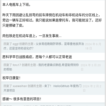
本人电瓶车上下班。
昨天下雨因避让乱拐弯的前车摔倒在机动车和非机动车的分区线上，
旁边一辆车正好经过。我只能说如果是摩托车，我可能就没了。还好
只是擦破了皮。
肉包铁走在机动车道上，一旦发生事故...
回复了 eggt 创建的主题
父亲胃癌晚期肝转移，是尊重他放弃治
2024 年 6 月
›
18 日
疗，还是坚持劝说化疗？
愿科学早日战胜癌症，愿每个人都可以正常老逝
回复了 foru17 创建的主题
我的老婆确诊肺癌,希望能得到你
2024 年 3 月 20
›
日
的帮助
祝早日康复！
回复了 xueweihan 创建的主题
来了！ HelloGitHub 年度热门
2024 年 2 月 2
›
日
开源项目
感谢～ 很多有意思的项目！