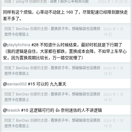
回复了 pdog18 创建的主题
请教下跑步心率相关问题
2024 年 1 月 25 日
›
同样有这个烦恼，心率动不动就上 160 了，尽管配速已经降到跟快走
差不多了。
回复了 BanDao 创建的主题
置换房子中，想破脑袋也没猜到
2024 年 1 月
›
19 日
居然卡在楼层上
@
playtyhchina
#28 不知道什么时候结束，最好时机就是下行期了
（我的逻辑是自住，大家都在都跌，置换成本会降，不如早上车早心
安，因为置换周期比较长，万一踏空就懵了）
回复了 BanDao 创建的主题
置换房子中，想破脑袋也没猜到
2024 年 1 月
›
18 日
居然卡在楼层上
@
aaniao002
#15 可以的 九九重天
回复了 BanDao 创建的主题
置换房子中，想破脑袋也没猜到
2024 年 1 月
›
18 日
居然卡在楼层上
@
teasick
#10 这逻辑可行的 👍 奈何迷信的人不讲逻辑
回复了 BanDao 创建的主题
置换房子中，想破脑袋也没猜到
2024 年 1 月
›
18 日
居然卡在楼层上