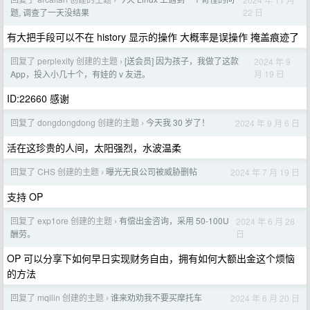
›
22 日
题, 调查了一天没结果
有大把手段可以不在 history 显示的操作 大概率是误操作 掩盖痕迹了
回复了 perplexity 创建的主题
[送会员] 因为孩子，我做了这款
2024 年 9
›
月 19 日
App，投入小几十个，有娃的 v 友进。
ID:22660 感谢
回复了 dongdongdong 创建的主题
今天我 30 岁了！
2024 年 9 月 6 日
›
活在这珍贵的人间，太阳强烈，水波温柔
回复了 CHS 创建的主题
曝光无良公司被威胁删帖
2024 年 7 月 19 日
›
支持 OP
回复了 exp1ore 创建的主题
有偿出金咨询，采用 50-100U
2024 年 6 月 28
›
日
酬劳。
OP 可以分享下如何早日实现财务自由，拥有如何大额出金这个烦恼
的方法
回复了 mqllin 创建的主题
谁来劝劝我不要买摩托车
2024 年 6 月 20 日
›