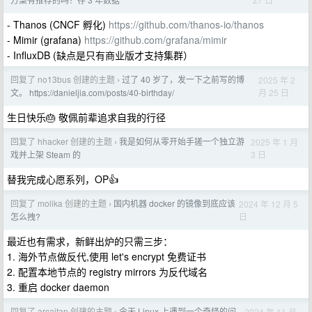
- Thanos (CNCF 孵化)
https://github.com/thanos-io/thanos
- Mimir (grafana)
https://github.com/grafana/mimir
- InfluxDB (缺点是只有商业版才支持集群）
回复了 no13bus 创建的主题
过了 40 岁了，发一下之前写的博
2025 年 2
›
月 25 日
文。 https://danieljia.com/posts/40-birthday/
生日快乐🎂 敬佩前辈追求自我的行径
回复了 hhacker 创建的主题
我是如何从零开始手搓一个独立游
2025 年 1 月
›
3 日
戏并上架 Steam 的
替我完成心愿系列，OP👍
回复了 molika 创建的主题
国内机器 docker 的镜像到底应该
2024 年 12 月 5
›
日
怎么拽?
最近也有需求，新鲜出炉的只需三步：
1. 海外节点做反代,使用 let's encrypt 免费证书
2. 配置本地节点的 registry mirrors 为反代域名
3. 重启 docker daemon
回复了 arcaitan 创建的主题
今天 Linux 上遇到一个奇怪的问
2024 年 11 月