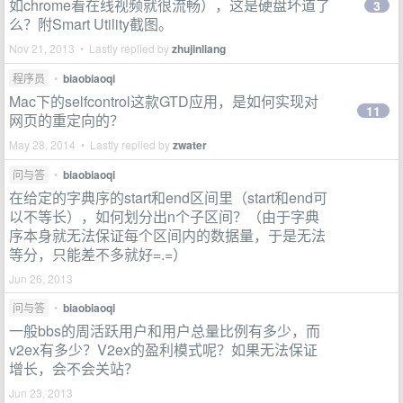
如chrome看在线视频就很流畅），这是硬盘坏道了
3
么？附Smart Utility截图。
Nov 21, 2013 • Lastly replied by
zhujinliang
程序员
•
biaobiaoqi
Mac下的selfcontrol这款GTD应用，是如何实现对
11
网页的重定向的？
May 28, 2014 • Lastly replied by
zwater
问与答
•
biaobiaoqi
在给定的字典序的start和end区间里（start和end可
以不等长），如何划分出n个子区间？（由于字典
序本身就无法保证每个区间内的数据量，于是无法
等分，只能差不多就好=.=）
Jun 26, 2013
问与答
•
biaobiaoqi
一般bbs的周活跃用户和用户总量比例有多少，而
v2ex有多少？V2ex的盈利模式呢？如果无法保证
增长，会不会关站？
Jun 23, 2013