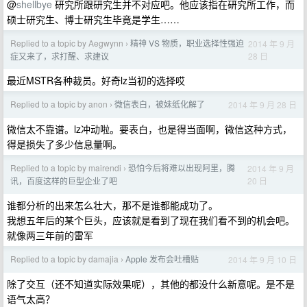
@
shellbye
研究所跟研究生并不对应吧。他应该指在研究所工作，而
硕士研究生、博士研究生毕竟是学生……
Replied to a topic by Aegwynn
精神 VS 物质，职业选择性强迫
2014 年 9 月
›
28 日
症又来了，求打醒、求建议
最近MSTR各种裁员。好奇lz当初的选择哎
Replied to a topic by anon
微信表白，被妹纸化解了
2014 年 9 月 28 日
›
微信太不靠谱。lz冲动啦。要表白，也是得当面啊，微信这种方式，
得是损失了多少信息量啊。
Replied to a topic by mairendi
恐怕今后将难以出现阿里，腾
2014 年 9 月
›
20 日
讯，百度这样的巨型企业了吧
谁都分析的出来怎么壮大，那不是谁都能成功了。
我想五年后的某个巨头，应该就是看到了现在我们看不到的机会吧。
就像两三年前的雷军
Replied to a topic by damajia
Apple 发布会吐槽贴
2014 年 9 月 10 日
›
除了交互（还不知道实际效果呢），其他的都没什么新意呢。是不是
语气太高？