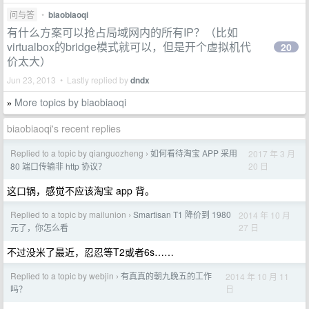
问与答
•
biaobiaoqi
有什么方案可以抢占局域网内的所有IP？（比如
virtualbox的bridge模式就可以，但是开个虚拟机代
20
价太大）
Jun 23, 2013 • Lastly replied by
dndx
More topics by biaobiaoqi
»
biaobiaoqi's recent replies
Replied to a topic by qianguozheng
如何看待淘宝 APP 采用
2017 年 3 月
›
20 日
80 端口传输非 http 协议？
这口锅，感觉不应该淘宝 app 背。
Replied to a topic by mailunion
Smartisan T1 降价到 1980
2014 年 10 月
›
27 日
元了，你怎么看
不过没米了最近，忍忍等T2或者6s……
Replied to a topic by webjin
有真真的朝九晚五的工作
2014 年 10 月 11
›
日
吗？