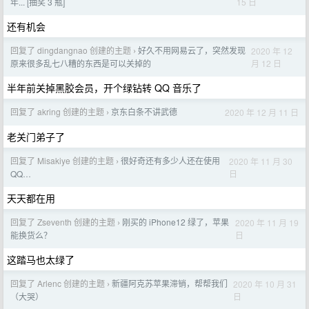
15 日
年... [抽奖 3 瓶]
还有机会
回复了 dingdangnao 创建的主题
好久不用网易云了，突然发现
2020 年 12
›
月 12 日
原来很多乱七八糟的东西是可以关掉的
半年前关掉黑胶会员，开个绿钻转 QQ 音乐了
回复了 akring 创建的主题
京东白条不讲武德
2020 年 12 月 11 日
›
老关门弟子了
回复了 Misakiye 创建的主题
很好奇还有多少人还在使用
2020 年 11 月 30
›
日
QQ…
天天都在用
回复了 Zseventh 创建的主题
刚买的 iPhone12 绿了，苹果
2020 年 11 月 19
›
日
能换货么？
这踏马也太绿了
回复了 Arlenc 创建的主题
新疆阿克苏苹果滞销，帮帮我们
2020 年 10 月 31
›
日
（大哭）