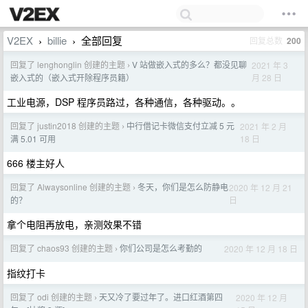
V2EX
billie
全部回复
回复总数
200
›
›
回复了 lenghonglin 创建的主题
V 站做嵌入式的多么？都没见聊
2021 年 3
›
月 28 日
嵌入式的（嵌入式开除程序员籍）
工业电源，DSP 程序员路过，各种通信，各种驱动。。
回复了 justin2018 创建的主题
中行借记卡微信支付立减 5 元
2021 年 2 月
›
18 日
满 5.01 可用
666 楼主好人
回复了 Alwaysonline 创建的主题
冬天，你们是怎么防静电
2020 年 12 月 21
›
日
的？
拿个电阻再放电，亲测效果不错
回复了 chaos93 创建的主题
你们公司是怎么考勤的
2020 年 12 月 18 日
›
指纹打卡
回复了 odi 创建的主题
天又冷了要过年了。进口红酒第四
2020 年 12 月
›