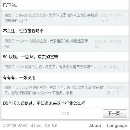
已下单。
回复了 clxtmdb 创建的主题
为什么这里很少人去关注手机的
2020 年 10 月
›
31 日
内部硬件设计？
不关注，谁没事看那个
回复了 polyang 创建的主题
大家租房的时候看重宽带
2020 年 10 月 29
›
日
吗？
50 块钱，一百 M，房东的宽带
回复了 o00o 创建的主题
月底了，有多京东运费券的吗？
2020 年 10 月 27 日
›
有有有，一张没用
回复了 ailuoliai 创建的主题
前端 1 年，终于知道为什么叫“码农”
2020 年 10
›
月 12 日
了，想改行做硬件/嵌入式/bios 工程师，求教
DSP 嵌入式路过，不知道未来这个行业怎么样
1/10
© 2026 V2EX · 41ms · 3.9.8.5
About
·
Language