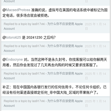
日
Account
@
MacsedProtoss
准确的说，虚拟号在美国的电话系统中被标记为固
定电话，很多场合就会被拒绝。
Replied to a topic by las917vki
为什么你不应该使用 Apple
2025 年 1 月 14
›
日
Account
@
totoro625
是 20241230 之后吗？
Replied to a topic by las917vki
为什么你不应该使用 Apple
2025 年 1 月 14
›
日
Account
@
Endocryne
对。当然这种不是永久封号，你找客服可以给你解两天
用着，然后你会发现过了几天再去内购的时候又要求找客服了。
Replied to a topic by las917vki
为什么你不应该使用 Apple
2025 年 1 月 14
›
日
Account
补正：现在中国国内各银行发行的任何信用卡，不论任何卡组织，已
经没有任何渠道直接绑定任何_非中国大陆_区域的苹果账户了。
Replied to a topic by las917vki
为什么你不应该使用 Apple
2025 年 1 月 14
›
日
Account