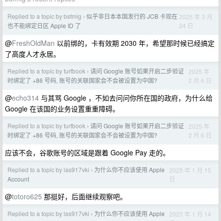
Replied to a topic by bsfmig
似乎非日本本国发行的 JCB 卡现在
2025 年 3 月
›
24 日
也不能绑定日区 Apple ID 了
@
FreshOldMan
以前绑的，卡有效期 2030 年，希望那时候已经搞定
了高度人才永居。
Replied to a topic by turfbook
请问 Google 账号如果开启二步验证
2025 年
›
2 月 6 日
时绑定了 +86 号码, 账号的关联国家会不会被设置为中国?
@
echo314
与其骂 Google ，不如去问问你所在国的政府，为什么给
Google 在该国的业务设置重重障碍。
Replied to a topic by turfbook
请问 Google 账号如果开启二步验证
2025 年
›
2 月 6 日
时绑定了 +86 号码, 账号的关联国家会不会被设置为中国?
应该不会，谷歌账号的区域是跟着 Google Pay 走的。
Replied to a topic by las917vki
为什么你不应该使用 Apple
2025 年 1 月 15
›
日
Account
@
totoro625
那挺好，后面继续观察吧。
Replied to a topic by las917vki
为什么你不应该使用 Apple
2025 年 1 月 14
›