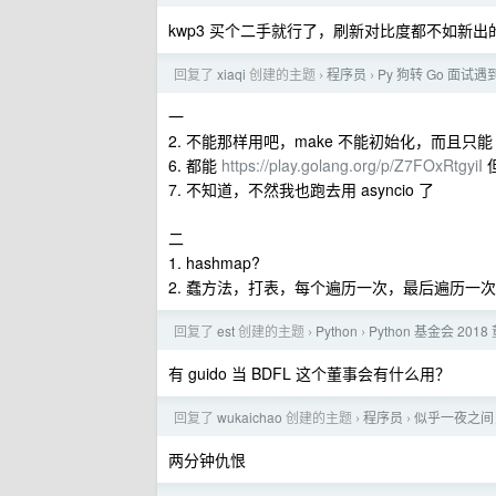
kwp3 买个二手就行了，刷新对比度都不如新
回复了
xiaqi
创建的主题
程序员
Py 狗转 Go 面试
›
›
一
2. 不能那样用吧，make 不能初始化，而且只能 a := m
6. 都能
https://play.golang.org/p/Z7FOxRtgyiI
但
7. 不知道，不然我也跑去用 asyncio 了
二
1. hashmap?
2. 蠢方法，打表，每个遍历一次，最后遍历一次表
回复了
est
创建的主题
Python
Python 基金会 201
›
›
有 guido 当 BDFL 这个董事会有什么用？
回复了
wukaichao
创建的主题
程序员
似乎一夜之间
›
›
两分钟仇恨