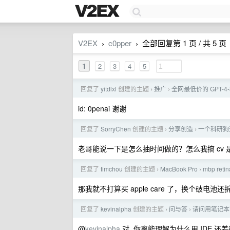
V2EX
c0pper
全部回复第 1 页 / 共 5 页
›
›
1
2
3
4
5
回复了
yitdlxl
创建的主题
推广
全网最低价的 GPT-4
›
›
id: 0penai 谢谢
回复了
SorryChen
创建的主题
分享创造
一个科研狗开
›
›
老哥能说一下是怎么抽时间做的？怎么我搞 cv 是赶
回复了
timchou
创建的主题
MacBook Pro
mbp re
›
›
那我就不打算买 apple care 了，换个破电池
回复了
kevinalpha
创建的主题
问与答
请问用笔记本
›
›
@
kevinalpha
对, 你离能理解为什么用 IDE 还