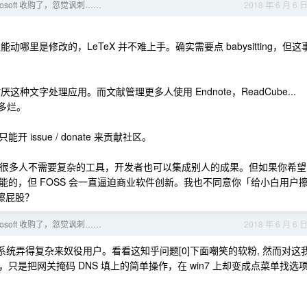
icrosoft 收购了，忽觉讽刺……
2018 年 6 月 6 
哪里是修改的，LeTeX 并不难上手。确实需要点 babysitting，但这
本上讨厌这种文字处理应用。而文献管理更多人使用 Endnote，ReadCube...
有多烂。
ssue / donate 来贡献社区。
S, 很多人不需要复杂的工具，开发者也可以集成别人的成果。但如果你希望
的，但 FOSS 会一直逼迫商业软件创新。我也不同意你「给小白用户
是擦屁股？
icrosoft 收购了，忽觉讽刺……
2018 年 6 月 6 
把系统弄得复杂来奴役用户。看看这知乎问题[0]下面嘲笑的软粉, 然而对这
是把网关掩码 DNS 填上的简单操作，在 win7 上却变成点菜单找选