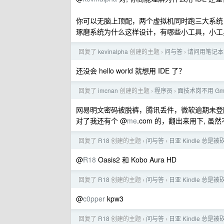
你可以无脑上顶配，两个虚拟机同时跑三大系统，还
琢磨系统为什么这样设计，有哪些小工具，小工
回复了
kevinalpha
创建的主题
问与答
请问用笔记本
›
›
还没会 hello world 就想用 IDE 了？
回复了
imcnan
创建的主题
程序员
面技术岗不用 Gma
›
›
网易明文密码被脱裤，腾讯丢件，微软逾期未登
对了我还有个 @
me
.com 的，翻出来用下, 虽然
回复了
R18
创建的主题
问与答
日亚 Kindle 总是被
›
›
@
R18
Oasis2 和 Kobo Aura HD
回复了
R18
创建的主题
问与答
日亚 Kindle 总是被
›
›
@
c0pper
kpw3
回复了
R18
创建的主题
问与答
日亚 Kindle 总是被
›
›