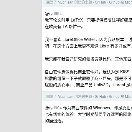
回复了
Muchisan
创建的主题
GitHub
Github 被 M
›
›
@
ryd994
我写论文时用 LaTeX，只要提供模版注释好哪里能动
在欧美有 TA 帮忙干。
我不喜欢 LibreOffice Writer，因为我从根
吧，在这个方面上我更不知道 Libre 有多好或
我只能在我自己研究的领域贡献代码，其他东西只能开 i
自由软件想做得比商业软件好，我认为是 KIS
松散的组织一下子就颠覆了商业巨头，那是不可能
屁股的恶心事」, 商业产品 Unity3D，Unreal 
回复了
Muchisan
创建的主题
GitHub
Github 被 M
›
›
@
ryd994
作为商业软件的 Windows，却是靠
也有切实的体验。大学时期帮同学连课室的网络，只
的操蛋活。