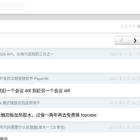
回复总数
9
❮
❯
-32k API，价格为官网的三分之一
2023 年 11 月 1 
发的文献管理软件 Paperlib
2022 年 6 月 24 
一个会议 ddl 到赶另一个会议 ddl
tina 蝶式键盘召回送修例子
2018 年 6 月 24 
还拆触控板加热胶水，过保一两年再去免费换 topcase.
写代码需要什么处理器(准大一 CS 新生)
2018 年 6 月 10 
差得远。