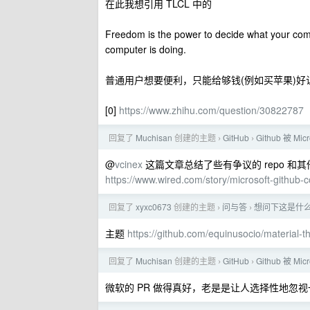
在此我想引用 TLCL 中的
Freedom is the power to decide what your comp
computer is doing.
普通用户想要便利，只能给够钱(例如买苹果)
[0]
https://www.zhihu.com/question/30822787
回复了
Muchisan
创建的主题
GitHub
Github 被 M
›
›
@
vcinex
这篇文章总结了些有争议的 repo 和其他
https://www.wired.com/story/microsoft-github
回复了
xyxc0673
创建的主题
问与答
想问下这是什么
›
›
主题
https://github.com/equinusocio/material-
回复了
Muchisan
创建的主题
GitHub
Github 被 M
›
›
微软的 PR 做得真好，老是是让人选择性地忽