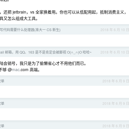
把 jetbrain，vs 全家换着用。你也可以从低配用起，抵制消费主义，
具又怎么组成大工具。
写代码需要什么处理器(准大一 CS 新生)
2018 年 6 月 10 
il 邮箱，用 QQ、163 是不是肯定会被鄙视 O(∩_∩)O 哈哈~
2018 年 6 月 10 
陆会销号，我只是为了偷懒省心才不用他们而已。
不够 @
mac
.com 高端。
砍单
2018 年 6 月 9 
砍单
2018 年 6 月 9 
砍单
2018 年 6 月 9 