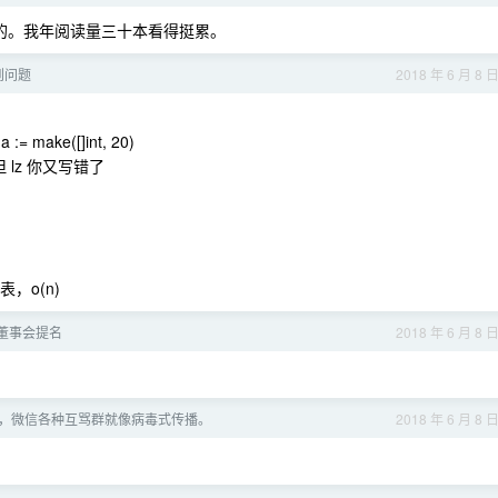
出的。我年阅读量三十本看得挺累。
遇到问题
2018 年 6 月 8 
ake([]int, 20)
 lz 你又写错了
，o(n)
8 董事会提名
2018 年 6 月 8 
，微信各种互骂群就像病毒式传播。
2018 年 6 月 8 