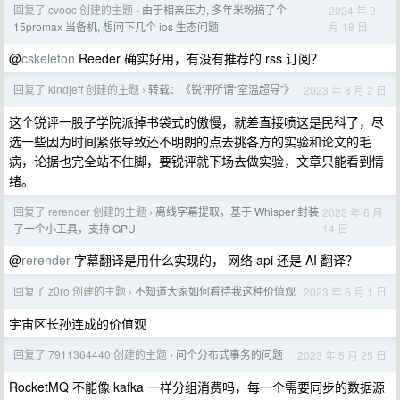
回复了 cvooc 创建的主题
由于相亲压力, 多年米粉搞了个
2024 年 2
›
月 18 日
15promax 当备机, 想问下几个 ios 生态问题
@
cskeleton
Reeder 确实好用，有没有推荐的 rss 订阅？
回复了 kindjeff 创建的主题
转载：《锐评所谓“室温超导”》
2023 年 8 月 2 日
›
这个锐评一股子学院派掉书袋式的傲慢，就差直接喷这是民科了，尽
选一些因为时间紧张导致还不明朗的点去挑各方的实验和论文的毛
病，论据也完全站不住脚，要锐评就下场去做实验，文章只能看到情
绪。
回复了 rerender 创建的主题
离线字幕提取，基于 Whisper 封装
2023 年 6 月
›
14 日
了一个小工具，支持 GPU
@
rerender
字幕翻译是用什么实现的， 网络 api 还是 AI 翻译？
回复了 z0ro 创建的主题
不知道大家如何看待我这种价值观
2023 年 6 月 1 日
›
宇宙区长孙连成的价值观
回复了 7911364440 创建的主题
问个分布式事务的问题
2023 年 5 月 25 日
›
RocketMQ 不能像 kafka 一样分组消费吗，每一个需要同步的数据源