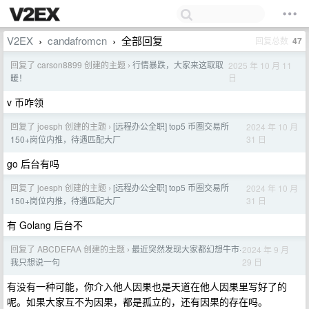
V2EX
candafromcn
全部回复
回复总数
47
›
›
回复了 carson8899 创建的主题
行情暴跌，大家来这取取
2025 年 10 月 11
›
日
暖！
v 币咋领
回复了 joesph 创建的主题
[远程办公全职] top5 币圈交易所
2024 年 10 月
›
31 日
150+岗位内推，待遇匹配大厂
go 后台有吗
回复了 joesph 创建的主题
[远程办公全职] top5 币圈交易所
2024 年 10 月
›
31 日
150+岗位内推，待遇匹配大厂
有 Golang 后台不
回复了 ABCDEFAA 创建的主题
最近突然发现大家都幻想牛市·
2024 年 9 月
›
29 日
我只想说一句
有没有一种可能，你介入他人因果也是天道在他人因果里写好了的
呢。如果大家互不为因果，都是孤立的，还有因果的存在吗。