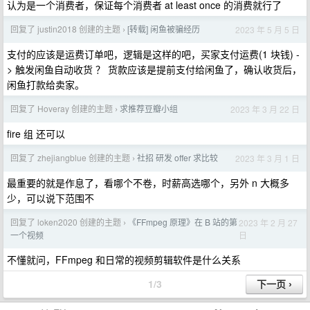
认为是一个消费者，保证每个消费者 at least once 的消费就行了
回复了 justin2018 创建的主题
[转载] 闲鱼被骗经历
2023 年 5 月 5 日
›
支付的应该是运费订单吧，逻辑是这样的吧，买家支付运费(1 块钱) -
> 触发闲鱼自动收货 ？ 货款应该是提前支付给闲鱼了，确认收货后，
闲鱼打款给卖家。
回复了 Hoveray 创建的主题
求推荐豆瓣小组
2023 年 3 月 22 日
›
fire 组 还可以
回复了 zhejiangblue 创建的主题
社招 研发 offer 求比较
2023 年 3 月 1 日
›
最重要的就是作息了，看哪个不卷，时薪高选哪个，另外 n 大概多
少，可以说下范围不
回复了 loken2020 创建的主题
《FFmpeg 原理》在 B 站的第
2023 年 2 月 27
›
日
一个视频
不懂就问，FFmpeg 和日常的视频剪辑软件是什么关系
1/3