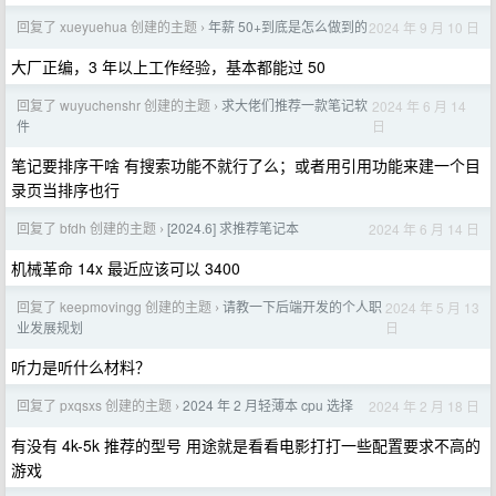
回复了 xueyuehua 创建的主题
年薪 50+到底是怎么做到的
2024 年 9 月 10 日
›
大厂正编，3 年以上工作经验，基本都能过 50
回复了 wuyuchenshr 创建的主题
求大佬们推荐一款笔记软
2024 年 6 月 14
›
日
件
笔记要排序干啥 有搜索功能不就行了么；或者用引用功能来建一个目
录页当排序也行
回复了 bfdh 创建的主题
[2024.6] 求推荐笔记本
2024 年 6 月 14 日
›
机械革命 14x 最近应该可以 3400
回复了 keepmovingg 创建的主题
请教一下后端开发的个人职
2024 年 5 月 13
›
日
业发展规划
听力是听什么材料？
回复了 pxqsxs 创建的主题
2024 年 2 月轻薄本 cpu 选择
2024 年 2 月 18 日
›
有没有 4k-5k 推荐的型号 用途就是看看电影打打一些配置要求不高的
游戏