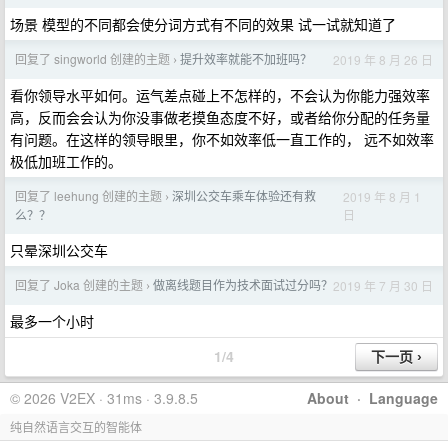
场景 模型的不同都会使分词方式有不同的效果 试一试就知道了
回复了 singworld 创建的主题
提升效率就能不加班吗？
2019 年 8 月 26 日
›
看你领导水平如何。运气差点碰上不怎样的，不会认为你能力强效率
高，反而会会认为你没事做老摸鱼态度不好，或者给你分配的任务量
有问题。在这样的领导眼里，你不如效率低一直工作的， 远不如效率
极低加班工作的。
回复了 leehung 创建的主题
深圳公交车乘车体验还有救
2019 年 8 月 1
›
日
么？？
只晕深圳公交车
回复了 Joka 创建的主题
做离线题目作为技术面试过分吗？
2019 年 7 月 30 日
›
最多一个小时
1/4
© 2026 V2EX · 31ms · 3.9.8.5
About
·
Language
纯自然语言交互的智能体