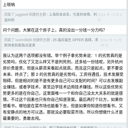
上唢呐
回复了 juggledf 创建的主题
上海房本去名，引发的亲情、利
2024 年 12 月 2
›
日
益纠纷
问个问题，大舅在这个房子上，真的没出一分钱一分力吗？
回复了 luolin0826 创建的主题
25 届应届生 OFFER 选择，求
2024 年 10 月
›
29 日
职场老前辈指点迷津
我认为这两个选项都没有错。举个例子拿劣势来说：1 的劣势真的是
劣势吗，优化了又怎么样又不是判死刑，还多给一份钱呢，另外杭州
房价贵是贵，但是从薪资来看起点就高，而且这只是起点，更不要说
未来、终点了；那 2 的劣势真的是劣势吗，工资待遇低，技术发展受
阻碍，但是相对的是不是有更多自己可以支配的时间？可以去发展副
业赚钱，或者学技术，甚至边学技术边用技术赚钱。所以这些优势劣
势更多的是在你自己，这里面唯一一个和你自己没太大关系的就是感
情，不过这个因素也只有你自己知道答案。最后再打个比方，如果你
想看书，哪怕是在菜市场也能看下去，但是如果你知道你想看书，又
有安静点的地方可以选，那就没必要取菜市场，所以你想做什么才是
最重要的，勇敢去闯。
回复了 Messiv2 创建的主题
戴口罩眼镜老起雾，求推荐解决