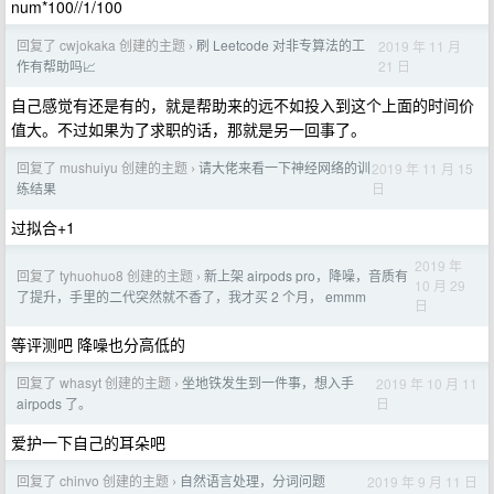
num*100//1/100
回复了 cwjokaka 创建的主题
刷 Leetcode 对非专算法的工
2019 年 11 月
›
21 日
作有帮助吗📈
自己感觉有还是有的，就是帮助来的远不如投入到这个上面的时间价
值大。不过如果为了求职的话，那就是另一回事了。
回复了 mushuiyu 创建的主题
请大佬来看一下神经网络的训
2019 年 11 月 15
›
日
练结果
过拟合+1
2019 年
回复了 tyhuohuo8 创建的主题
新上架 airpods pro，降噪，音质有
›
10 月 29
了提升，手里的二代突然就不香了，我才买 2 个月， emmm
日
等评测吧 降噪也分高低的
回复了 whasyt 创建的主题
坐地铁发生到一件事，想入手
2019 年 10 月 11
›
日
airpods 了。
爱护一下自己的耳朵吧
回复了 chinvo 创建的主题
自然语言处理，分词问题
2019 年 9 月 11 日
›