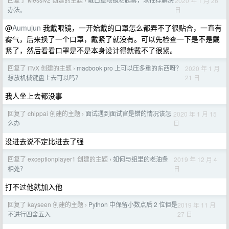
2020 年 1 月 26
›
日
办法。
@
Aumujun
我戴眼镜，一开始戴的口罩怎么都弄不了很贴合，一直有
雾气，后来换了一个口罩，戴紧了就没有。可以先检查一下是不是戴
紧了，然后看看口罩是不是本身设计得就戴不了很紧。
回复了 iTvX 创建的主题
macbook pro 上可以压多重的东西呀？
2020 年 1 月
›
21 日
想放机械键盘上去可以吗？
我人坐上去都没事
回复了 chippai 创建的主题
面试遇到面试官是错的情况该怎
2020 年 1 月 15
›
日
么办
没进去说不定比进去了强
回复了 exceptionplayer1 创建的主题
如何与组里的老油条
2019 年 12 月 4
›
日
相处？
打不过他就加入他
回复了 kayseen 创建的主题
Python 中保留小数点后 2 位但是
2019 年 11 月
›
27 日
不进行四舍五入