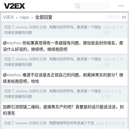
V2EX
capo
全部回复
回复总数
62
›
›
回复了 xiaohou 创建的主题
有腾讯的同学吗，跪求看一下微信
2025 年 7 月
›
3 日
内域名屏蔽的问题
@
xiaohou
你如果真觉得有一条链接有问题，微信就会封你域名，那
没什么好说的，继续喷，继续抱怨吧
回复了 xiaohou 创建的主题
有腾讯的同学吗，跪求看一下微信
2025 年 7 月
›
2 日
内域名屏蔽的问题
@
xiaohou
难道不应该是去正视自己的问题，剥离掉黑灰的部分？继
续发帖抱怨吧，哈哈
回复了 xiaohou 创建的主题
有腾讯的同学吗，跪求看一下微信
2025 年 6 月
›
27 日
内域名屏蔽的问题
加群引流短链二维码，是搞黑灰产的吧？真要是的话只能说活该，封
的漂亮
回复了 leeeeec 创建的主题
隔壁弹钢琴如何有效减少干扰
2025 年 4 月 27 日
›