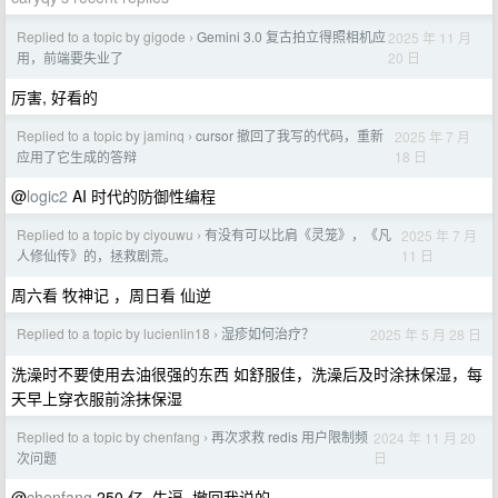
Replied to a topic by gigode
Gemini 3.0 复古拍立得照相机应
2025 年 11 月
›
20 日
用，前端要失业了
厉害, 好看的
Replied to a topic by jaminq
cursor 撤回了我写的代码，重新
2025 年 7 月
›
18 日
应用了它生成的答辩
@
logic2
AI 时代的防御性编程
Replied to a topic by ciyouwu
有没有可以比肩《灵笼》，《凡
2025 年 7 月
›
11 日
人修仙传》的，拯救剧荒。
周六看 牧神记 ，周日看 仙逆
Replied to a topic by lucienlin18
湿疹如何治疗？
2025 年 5 月 28 日
›
洗澡时不要使用去油很强的东西 如舒服佳，洗澡后及时涂抹保湿，每
天早上穿衣服前涂抹保湿
Replied to a topic by chenfang
再次求救 redis 用户限制频
2024 年 11 月 20
›
日
次问题
@
chenfang
250 亿, 牛逼, 撤回我说的