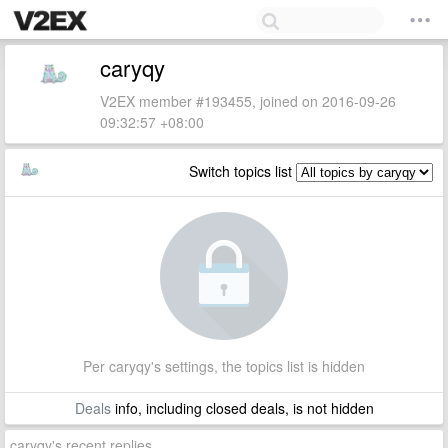
caryqy
V2EX member #193455, joined on 2016-09-26
09:32:57 +08:00
Switch topics list
Per caryqy's settings, the topics list is hidden
Deals
info, including closed deals, is not hidden
caryqy's recent replies