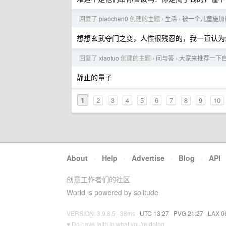
回复了
piaochen0
创建的主题
生活
被一个儿童施加
›
›
想想玄武夺门之变，人性很残忍的，我一直认为
回复了
xiaotuo
创建的主题
问与答
大家来推荐一下
›
›
静止的量子
1
2
3
4
5
6
7
8
9
10
About
·
Help
·
Advertise
·
Blog
·
API
创意工作者们的社区
World is powered by solitude
VERSION: 3.9.8.5 · 38ms ·
UTC 13:27
·
PVG 21:27
·
LAX 0
♥ Do have faith in what you're doing.