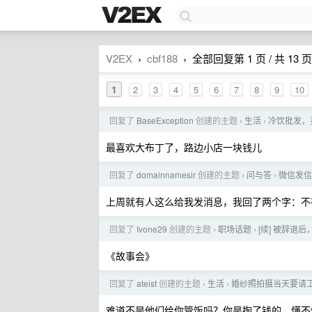
V2EX
cbf188
全部回复第 1 页 / 共 13 页
›
›
1
2
3
4
5
6
7
8
9
10
回复了
BaseException
创建的主题
生活
冷饮批发，
›
›
最喜欢大布丁了，路边小店一块钱儿
回复了
domainnamesir
创建的主题
问与答
微信发信
›
›
上周就有人这么给我发消息，我回了两个字：不
回复了
Ivone29
创建的主题
职场话题
[续] 被辞退
›
›
《故事会》
回复了
ateist
创建的主题
生活
婚纱照拍摄当天要请
›
›
难道不是他们给你管饭吗？你是掏了钱的，懂不