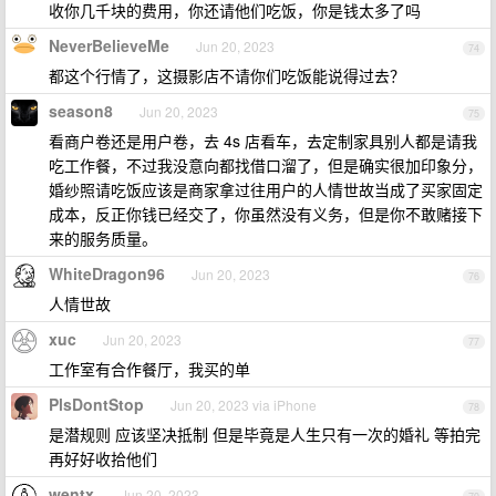
收你几千块的费用，你还请他们吃饭，你是钱太多了吗
NeverBelieveMe
Jun 20, 2023
74
都这个行情了，这摄影店不请你们吃饭能说得过去？
season8
Jun 20, 2023
75
看商户卷还是用户卷，去 4s 店看车，去定制家具别人都是请我
吃工作餐，不过我没意向都找借口溜了，但是确实很加印象分，
婚纱照请吃饭应该是商家拿过往用户的人情世故当成了买家固定
成本，反正你钱已经交了，你虽然没有义务，但是你不敢赌接下
来的服务质量。
WhiteDragon96
Jun 20, 2023
76
人情世故
xuc
Jun 20, 2023
77
工作室有合作餐厅，我买的单
PlsDontStop
Jun 20, 2023 via iPhone
78
是潜规则 应该坚决抵制 但是毕竟是人生只有一次的婚礼 等拍完
再好好收拾他们
wentx
Jun 20, 2023