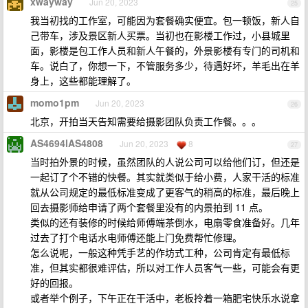
xwayway
Jun 20, 2023
25
我当初找的工作室，可能因为套餐确实便宜。包一顿饭，新人自
己带车，涉及景区新人买票。当初也在影楼工作过，小县城里
面，影楼是包工作人员和新人午餐的，外景影楼有专门的司机和
车。说白了，你想一下，不管服务多少，待遇好坏，羊毛出在羊
身上，这些都能理解了。
momo1pm
Jun 20, 2023
26
北京，开拍当天告知需要给摄影团队负责工作餐。。。
AS4694lAS4808
Jun 20, 2023
8
27
当时拍外景的时候，虽然团队的人说公司可以给他们订，但还是
一起订了个不错的快餐。其实就类似于给小费，人家干活的标准
就从公司规定的最低标准变成了更客气的稍高的标准，最后晚上
回去摄影师给申请了两个套餐里没有的内景拍到 11 点。
类似的还有装修的时候给师傅端茶倒水，电扇零食准备好。几年
过去了打个电话水电师傅还能上门免费帮忙修理。
怎么说呢，一般这种凭手艺的作坊式工种，公司肯定有最低标
准，但其实都很难评估，所以对工作人员客气一些，可能会有更
好的回报。
或者举个例子，下午正在干活中，老板拎着一箱肥宅快乐水说拿