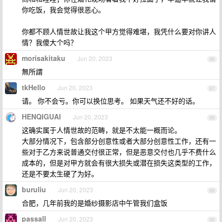
你吃饭，我会觉得很恶心。
你都不顾人情世故让我这个甲方觉得难堪，我凭什么要对你讲人
情？我傻大个吗？
morisakitaku
Jun 20, 2023
86
無所謂
tkHello
Jun 20, 2023
87
请。 你不会亏。你可以换位思考。 如果天气还不好的话。
HENQIGUAI
Jun 20, 2023
88
这确实属于人情世故的范畴，就是不太能一概而论。
大部分情况下，包含部分创意性或者大部分创意性工作，还有一
些对于乙方来说普通交付很正常，但是恶意交付也几乎不费什么
成本的，但是对甲方就会有很大损失或潜在损失这类型的工作，
还是不要太生硬了为好。
buruliu
Jun 20, 2023
89
合肥，几年前我的是婚纱摄影店中午管我们盒饭
passall
Jun 20, 2023
90