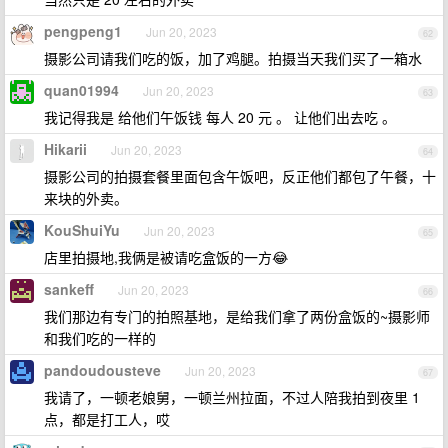
pengpeng1
Jun 20, 2023
62
摄影公司请我们吃的饭，加了鸡腿。拍摄当天我们买了一箱水
quan01994
Jun 20, 2023
63
我记得我是 给他们午饭钱 每人 20 元 。 让他们出去吃 。
Hikarii
Jun 20, 2023
64
摄影公司的拍摄套餐里面包含午饭吧，反正他们都包了午餐，十
来块的外卖。
KouShuiYu
Jun 20, 2023
65
店里拍摄地,我俩是被请吃盒饭的一方😂
sankeff
Jun 20, 2023
66
我们那边有专门的拍照基地，是给我们拿了两份盒饭的~摄影师
和我们吃的一样的
pandoudousteve
Jun 20, 2023
67
我请了，一顿老娘舅，一顿兰州拉面，不过人陪我拍到夜里 1
点，都是打工人，哎