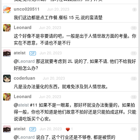
unco020511
Jun 20, 2023
9
我们这边都是点工作餐,餐标 15 元,说的蛮清楚
Leonard
Jun 20, 2023
10
这个好像不是非要请的吧，一般是出于人情世故方面的考量。你
实在不愿意，不请也不是不行
ateist
Jun 20, 2023
OP
11
@
Leonard
那这就要考虑到 2L 说的了, 如果不请, 他们不给我好
好拍怎么办?
coderluan
Jun 20, 2023
12
凡是没办法量化的东西，就难免涉及到人情世故。
Leonard
Jun 20, 2023
13
@
ateist
#11 如果不是一眼差，那好坏就没办法衡量的，如果拍
得一般，你也不知道是他们故意不拍好还是只能拍成这样。只能
说请吃饭买个心安。
ateist
Jun 20, 2023
1
OP
14
@
Leonard
说白了, 这个行业还是不够卷, 都是被惯的