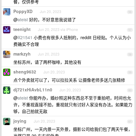
餐，仅供参考
PoppyXD
Jun 20, 2023
56
@
ateist
好的，不好意思我说错了
teenight
Jun 20, 2023 via iPhone
57
@
X21541
小费也有很多人抵制的，reddit 日经贴。个人认为小
费确实不合理
markzyh
Jun 20, 2023
58
坐标苏州，请了两杯咖啡，其他没有
sheng9632
Jun 20, 2023
59
点个外卖就可以了，可以拉拉关系 让摄像老师多送几张精修
dj721xHiAvbL11n0
Jun 20, 2023
60
@
ateist
你能咋办，婚纱照这种东西总不至于重拍吧，时间也允
许，不重视直接不拍，重视就只有讨好人家没有办法。如果能力
够，自己拍就无敌
joying
Jun 20, 2023
61
坐标广州，一天内景一天外景，摄影公司给我们包了两天午餐，
当然只是 20 左右的外卖