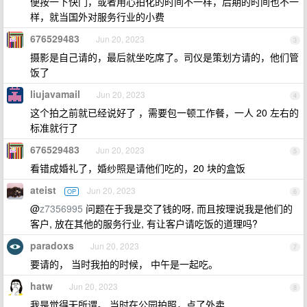
便按一下快门，或者用心拍化的时间不一样，后期的时间也不一
样，就当国外对服务行业的小费
676529483
Jun 20, 2023
3
摄影是自己请的，最后就坐吃席了。司仪是策划方请的，他们管
饭了
liujavamail
Jun 20, 2023
4
这个拍之前就已经说好了 ，需要包一顿工作餐，一人 20 左右的
标准就行了
676529483
Jun 20, 2023
5
看错成婚礼了，婚纱照是请他们吃的，20 块的盒饭
ateist
Jun 20, 2023
OP
6
@
z7356995
问题在于我是交了钱的呀, 而且按理说我是他们的
客户, 放在其他的服务行业, 有让客户请吃饭的道理吗?
paradoxs
Jun 20, 2023
7
要请的， 当时我拍的时候， 中午是一起吃。
hatw
Jun 20, 2023
8
我是觉得无所谓。 当时在公园拍照，点了外卖