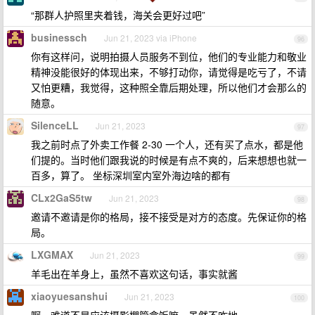
“那群人护照里夹着钱，海关会更好过吧”
businessch
Jun 21, 2023 via iPhone
96
你有这样问，说明拍摄人员服务不到位，他们的专业能力和敬业
精神没能很好的体现出来，不够打动你，请觉得是吃亏了，不请
又怕更糟，我觉得，这种照全靠后期处理，所以他们才会那么的
随意。
SilenceLL
Jun 21, 2023
97
我之前时点了外卖工作餐 2-30 一个人，还有买了点水，都是他
们提的。当时他们跟我说的时候是有点不爽的，后来想想也就一
百多，算了。 坐标深圳室内室外海边啥的都有
CLx2GaS5tw
Jun 21, 2023
98
邀请不邀请是你的格局，接不接受是对方的态度。先保证你的格
局。
LXGMAX
Jun 21, 2023
99
羊毛出在羊身上，虽然不喜欢这句话，事实就酱
xiaoyuesanshui
Jun 21, 2023
100