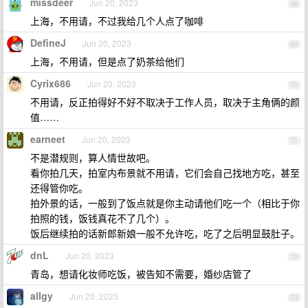
missdeer
Jun 20, 2023
68
上海，不用请，不过我给几个人点了咖啡
DefineJ
Jun 20, 2023
69
上海，不用请，但是点了奶茶给他们
Cyrix686
Jun 20, 2023
70
不用请，反正拍得好不好不取决于工作人员，取决于主角俩的颜
值……
earneet
Jun 20, 2023
71
不是潜规则，算人情世故吧。
看你拍几天，拍室内布景就不用请，它们会自己找地方吃，甚至
还得管你吃。
拍外景的话，一般到了饭点就是你主动请他们吃一个（相比于你
拍照的钱，饭钱真花不了几个）。
饭后继续拍的话新郎新娘一般不允许吃，吃了之后明显鼓肚子。
dnL
Jun 20, 2023
72
青岛，想请化妆师吃饭，被告知不需要，婚纱店管了
allgy
Jun 20, 2023
73