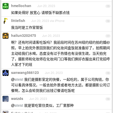
hmellochan
Jun 20, 2023
15
如果处得好 放宽心 请顿饭不缺那点钱
littiefish
Jun 20, 2023 via iPhone
16
我当时是工作室管饭
hailun3202475
Jun 20, 2023
17
啊？还有时间请客吃饭吗？我前段时间在苏州纽约纽约拍的婚纱
照，早上拍完外景回到我们的化妆间盒饭就准备好了，拍照期间
主动给我们水喝，态度没有过于热情也有没很生疏，当天拍完
了，摄影师和化妆师在化妆间门口等我们换好衣服出来打完招呼
人家才下的班
sanwang566123
Jun 20, 2023
18
@
ateist
我们是摄影室定的快餐，一起吃的，属于公司掏钱，你
可以看具体情况，一般去拍外景或者地方太远，都是摄影公司订
餐啊，怎么会轮到我们出钱订餐请吃饭呢
watzds
Jun 20, 2023
19
@
ateist
就是管吃管住类似，工厂里那种