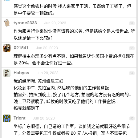
感觉这个像农村的时候 找人来家里干活，虽然给了工钱了，但
是中午要管一顿饭的。
tyrone2333
Jun 20, 2023
52
作为服务行业来说你没有请客的义务, 但是结婚全是人情世故, 所
以还是请一下比较好
X21541
Jun 20, 2023
53
理解楼主心理多少有点不爽，如果我告诉你美国小费的标准现在
是 30%，会不会让你好过一些。
Habyss
Jun 20, 2023
54
我的经历哦. 苏州维尼夫妇
化妆到中午, 先拍室内, 然后吃的他们的工作餐盒饭..
拍室外, 拍照到晚上, 换了几个地方, 拍照的地方没有吃的喝的..
晚上已经很晚了, 卸妆的时候又吃了他们的工作餐盒饭..
搞完就都跑了
Trient
Jun 20, 2023
55
坐标广东顺德，自己请的工作室，谈价钱之前就聊好这些细节
了，外景需要包工作餐或者按 20 元 /人报销，室内不需要包