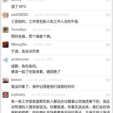
79
请了 KFC
sadfQED2
Jun 20, 2023 via Android
80
三亚拍的，工作室包新人和工作人员的午饭
ToneSun
Jun 20, 2023
81
惯的毛病，惯个病是个病。
IMengXin
Jun 20, 2023
82
宁波，各自点外卖
artshooter
Jun 20, 2023
83
成都，各吃各的。
邀请一起了吃饭来着，被回绝了
leeton
Jun 20, 2023 via iPhone
84
我没印象了，我咋记得是他们请我吃的🤣
zcjfesky
Jun 20, 2023 via Android
85
有一些工作室就是欺负新人都没办过婚事让你骑虎难下的，我反
对所谓的人情世故说法。你要我请，你事先说出来，我们友好协
商和和睦睦；你在婚礼现场看着我不好拉面子，半逼半就让我请