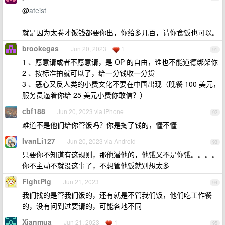
@
ateist
就是因为太卷才饭钱都要你出，你给多几百，请你食饭也可以。
brookegas
Jun 20, 2023
1
91
1 、愿意请或者不愿意请，是 OP 的自由，谁也不能道德绑架你
2 、按标准拍就可以了，给一分钱收一分货
3 、恶心又反人类的小费文化不要在中国出现（晚餐 100 美元，
服务员逼着你给 25 美元小费你敢信？）
cbf188
Jun 20, 2023 via iPhone
92
难道不是他们给你管饭吗？你是掏了钱的，懂不懂
IvanLi127
Jun 20, 2023 via Android
93
只要你不知道有这规则，那他潜他的，他饿又不是你饿。。。。
你不主动不就没这事了，不想管他饭就别想太多
FightPig
Jun 21, 2023
94
我们找的是管我们饭的，还有就是不管我们饭，他们吃工作餐
的，没有问到过要请的，可能各地不同
Xianmua
Jun 21, 2023
1
95