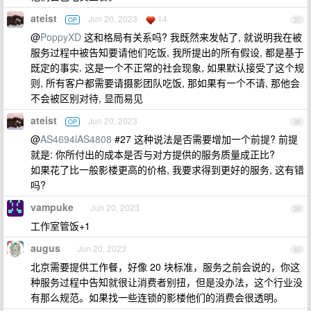
ateist
Jun 20, 2023
14
OP
37
@
PoppyXD
这和格局有关系吗? 我既然来发帖了, 就说明我在被
服务过程中被告知要请他们吃饭, 我所提出的所有假设, 都是基于
既定的事实. 这是一个不正常的社会现象, 如果默认接受了这个规
则, 所有客户都需要请摄影团队吃饭, 那如果有一个不请, 那他会
不会被区别对待, 显而易见
ateist
Jun 20, 2023
OP
38
@
AS4694lAS4808
#27 这种说法是否需要增加一个前提? 前提
就是: 你所付出的成本是否与对方提供的服务质量成正比?
如果花了比一般影楼更高的价格, 我要求得到更好的服务, 这有错
吗?
vampuke
Jun 20, 2023
39
工作室管饭+1
augus
Jun 20, 2023
40
北京需要提供工作餐，好像 20 块标准，服务之前会说的，你这
种服务过程中告知就很让消费者别扭，但是没办法，这个行业没
有那么规范。如果找一些连锁的影楼他们的消费会很透明。