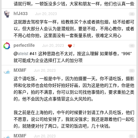
请就行啊，一顿饭没多少钱，大家和朋友一样，他们也认真一些
hfJ433
Jun 20, 2023
48
这就跟去驾校学车一样，给教练买个水或者搞包烟，给不给都可
以，但大部分人会认为是潜规则，要是不给，不用心教你，或者
不用心给你拍，这里面没有一套衡量系统，很难定义用心
perfectlife
Jun 20, 2023
2
49
@
ateist
#41 这种思路也不太对，按这么理解 如果够卷，“996”
就可能成为企业选择打工人的加分项
MXMF
Jun 20, 2023
50
这个请吃饭，一般是中午，因为拍摄要一天。你不请吃饭，摄影
师和化妆师也会给你好好拍好好画，因为这是他的工作，你是他
的客户，拍的不满意，你可以到公司找他事情的，要求重拍之类
的，他不会因为这点事情冒这么大风险的。
我之前是在上海拍的，中午的时候要计划请工作人员吃饭，他们
不愿意，说公司给安排了，我就没强求；我还是跟着他们一起吃
的，就随便对付了两口，正常的饭店吧，几十块钱。
MXMF
Jun 20, 2023
51