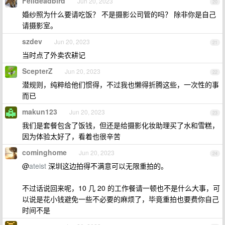
Felldeadbird
Jun 20, 2023
20
婚纱照为什么要请吃饭？ 不是摄影公司管的吗？ 除非你是自己
请摄影室。
szdev
Jun 20, 2023
21
当时点了外卖农耕记
ScepterZ
Jun 20, 2023
22
潜规则，纯粹给他们惯得，不过我也懒得折腾这些，一次性的事
而已
makun123
Jun 20, 2023
23
我们是套餐包含了饭钱，但还是给摄影化妆助理买了水和雪糕，
因为体验太好了，看着也很辛苦
cominghome
Jun 20, 2023
24
@
ateist
深圳这边拍得不满意可以无限重拍的。
不过话说回来呢，10 几 20 的工作餐请一顿也不是什么大事，可
以说是花小钱避免一些不必要的麻烦了，毕竟重拍也要费你自己
时间不是