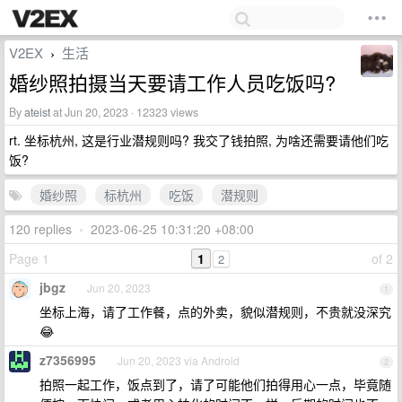
V2EX
生活
›
婚纱照拍摄当天要请工作人员吃饭吗?
By
ateist
at Jun 20, 2023 · 12323 views
rt. 坐标杭州, 这是行业潜规则吗? 我交了钱拍照, 为啥还需要请他们吃
饭?
婚纱照
标杭州
吃饭
潜规则
120 replies
•
2023-06-25 10:31:20 +08:00
Page 1
1
of 2
2
jbgz
Jun 20, 2023
1
坐标上海，请了工作餐，点的外卖，貌似潜规则，不贵就没深究
😂
z7356995
Jun 20, 2023 via Android
2
拍照一起工作，饭点到了，请了可能他们拍得用心一点，毕竟随