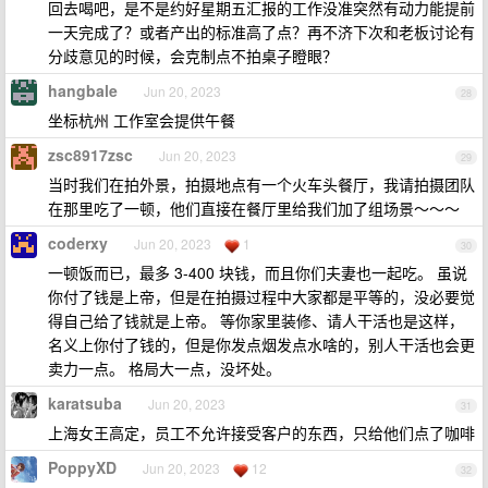
回去喝吧，是不是约好星期五汇报的工作没准突然有动力能提前
一天完成了？或者产出的标准高了点？再不济下次和老板讨论有
分歧意见的时候，会克制点不拍桌子瞪眼？
hangbale
Jun 20, 2023
28
坐标杭州 工作室会提供午餐
zsc8917zsc
Jun 20, 2023
29
当时我们在拍外景，拍摄地点有一个火车头餐厅，我请拍摄团队
在那里吃了一顿，他们直接在餐厅里给我们加了组场景～～～
coderxy
Jun 20, 2023
1
30
一顿饭而已，最多 3-400 块钱，而且你们夫妻也一起吃。 虽说
你付了钱是上帝，但是在拍摄过程中大家都是平等的，没必要觉
得自己给了钱就是上帝。 等你家里装修、请人干活也是这样，
名义上你付了钱的，但是你发点烟发点水啥的，别人干活也会更
卖力一点。 格局大一点，没坏处。
karatsuba
Jun 20, 2023
31
上海女王高定，员工不允许接受客户的东西，只给他们点了咖啡
PoppyXD
Jun 20, 2023
12
32