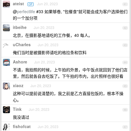
ateist
Jun 20, 2023
OP
41
@
perfectlife
#33 如果够卷, "包餐食"就可能会成为客户选择他们
的一个加分项
itbeihe
Jun 20, 2023
42
北京，在摄影基地请吃的工作餐，40 每人。
uCharles
Jun 20, 2023
43
俺们当时是被摄影师请吃的格拉条和饮料
Ashore
Jun 20, 2023
44
不请，我拍照的时候，上午拍的外景，中午饭点就回到了他们店
里，然后就各自去吃饭了。下午拍的市内，出片照样也很好看
xiaoz
Jun 20, 2023
45
这种可以提前说清楚的，我之前是乙方直接包饭的，根本不操
心。
Tink
Jun 20, 2023
46
我没请过
fishofcat
Jun 20, 2023
47