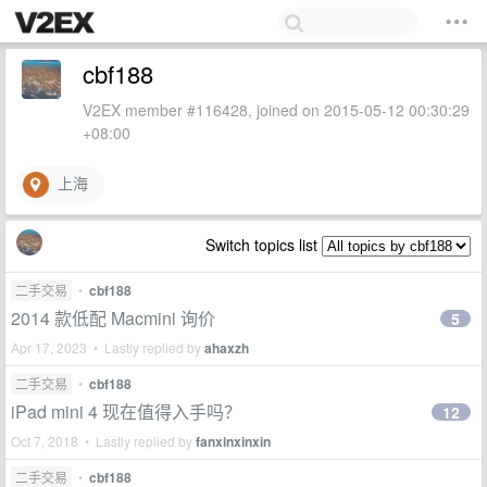
cbf188
V2EX member #116428, joined on 2015-05-12 00:30:29
+08:00
上海
Switch topics list
二手交易
•
cbf188
2014 款低配 Macmini 询价
5
Apr 17, 2023 • Lastly replied by
ahaxzh
二手交易
•
cbf188
iPad mini 4 现在值得入手吗？
12
Oct 7, 2018 • Lastly replied by
fanxinxinxin
二手交易
•
cbf188