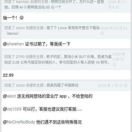
回复了 liqinliqin 创建的主题
明明已经分开了，为什么还一直想
2025 年 11
›
月 6 日
她，四博 AI 小黄鸭做活动 50 元一个
抽一个！😜
回复了 ccizm 创建的主题
做了个 Linux 常用软件整合下载站
2024 年 12 月 31
›
日
（demo）
@
shewhen
证书过期了，等我续一下
2024 年
回复了 Z1R0 创建的主题
君子约定，猜测小米 SU7 价格，胜者为最
›
3 月 12
贴近 3.28 公布丐版实际价格的人，参与回复的人每人送他 10 铜币。
日
22.99
回复了 ccizm 创建的主题
我真的服了中国移动
2024 年 1 月 31 日
›
@
alect
连无线网登陆的营业厅 app ，不给登陆的
@
zsj1029
可以打，客服也建议我打客服.....
@
NoOneNoBody
他们遇不到这些特殊情况