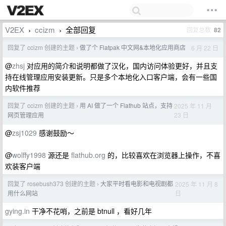
V2EX
ccizm
全部回复
回复总数
82
›
›
回复了 ccizm 创建的主题
做了个 Flatpak 中文网&本地化应用商店
6 月 22 日
›
@
zhsj
对应用的简介和说明都做了汉化，国内访问体验更好，并且支
持在线管理应用安装更新。只是多个本地化入口客户端，会有一些国
内软件推荐
回复了 ccizm 创建的主题
用 AI 做了一个 Flathub 站点，支持
2025 年 11 月
›
23 日
网页管理应用
@
zsj1029
感谢鼓励～
@
wolffy1998
源还是
flathub.org
的，比较喜欢在浏览器上操作，不喜
欢装客户端
回复了 rosebush373 创建的主题
大家平时看电影和电视剧都
2025 年 11 月 8
›
日
用什么网站
gying.in
干净不花哨，之前是 btnull ，看好几年