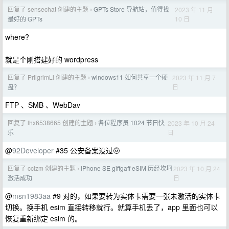
回复了 sensechat 创建的主题
GPTs Store 导航站，值得找
2023 年 11 月
›
10 日
最好的 GPTs
where?
就是个刚搭建好的 wordpress
回复了 PrilgrimLi 创建的主题
windows11 如何共享一个硬
2023 年 11 月 7
›
日
盘？
FTP 、SMB 、WebDav
回复了 lhx6538665 创建的主题
各位程序员 1024 节日快
2023 年 10 月 24
›
日
乐
@
92Developer
#35 公安备案没过🤨
回复了 ccizm 创建的主题
iPhone SE giffgaff eSIM 历经坎坷
2023 年 10 月 24
›
日
激活成功
@
msn1983aa
#9 对的，如果要转为实体卡需要一张未激活的实体卡
切换。换手机 esim 直接转移就行。就算手机丢了，app 里面也可以
恢复重新绑定 esim 的。