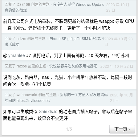
回复了 D33109 创建的主题
有没有人觉得 Windows Update
2023 年 10 月
›
23 日
真的做的很烂
前几天公司台式电脑重装，不联网更新的结果就是 wsappx 导致 CPU
一直 100%。还得插个无线网卡，更新了一个小时才解决
回复了 ccizm 创建的主题
iPhone SE giffgaff eSIM 历经坎坷
2023 年 10 月 23
›
日
激活成功
@
lymanlee
#7 没打电话，到了上面有邮戳，40 天左右，坐标苏州
回复了 razios 创建的主题
说说最容易吃灰的家用电器吧
2023 年 10 月 22 日
›
说到吃灰，路由器，nas ，光猫，小主机常年放着不动，每隔一段时
间会吹一吹😂（抖个机灵
回复了 wuhaoworld 创建的主题
新写的一个方便大家发邀请码
2023 年 10 月
›
21 日
的网站 https://invitecode.cc/
如果可以生成类似
Shields.io
的动态图片插入帖子，领取后在帖子里
面也能呈现出来，效果会不会更好
1/5