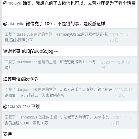
@
mcluyu
确实，我想充值了去微信也可以，去营业厅是为了看个话费
@
lakehylia
微信充了 100 ，不是钱的事，是反感这样
回复了 tasselyue 创建的主题
HarmonyOS 应用开发者认证-初
2024 年 1 月
›
23 日
级/高级-题库分享
谢谢老哥 aUBjY2l6bS5jbg==
回复了 muzihuaner 创建的主题
知链短链接新 UI 上线
2023 年 12 月 13
›
日
啦！
江苏电信跳反诈🤣
回复了 danjiamu98 创建的主题
网易云音乐 7 天 5 张，领了的评
2023 年 12
›
月 3 日
论回复一下，超过五个大家就别点啦
@
1xiaozi
#10 已领
回复了 lijianmin321 创建的主题
V 站老哥太热情了， Airy 永久
2023 年 11 月
›
27 日
会员加送 9000，凑到 1 万
支持