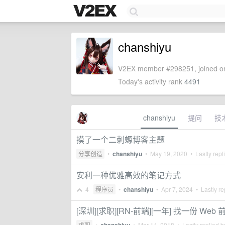
chanshiyu
V2EX member #298251, joined on
Today's activity rank
4491
chanshiyu
提问
技
摸了一个二刺螈博客主题
分享创造
•
chanshiyu
•
May 19, 2020
• Lastly repl
安利一种优雅高效的笔记方式
4
程序员
•
chanshiyu
•
Apr 7, 2024
• Lastly re
[深圳][求职][RN-前端][一年] 找一份 Web 前
求职
•
•
Mar 14, 2018
• Lastly replied 