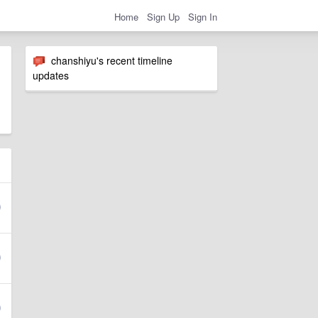
Home
Sign Up
Sign In
chanshiyu's recent timeline
updates