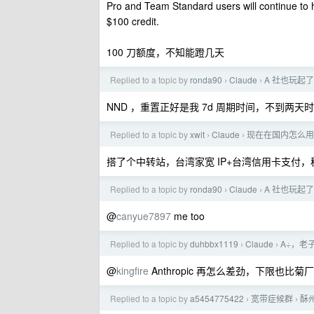
Pro and Team Standard users will continue to h
$100 credit.
100 刀额度，不知能蹬几天
Replied to a topic by
ronda90
Claude
A 社也玩起
›
›
NND ，重置正好是我 7d 周期时间，不到两天时
Replied to a topic by
xwit
Claude
现在在国内怎么用
›
›
搭了个中转站，台湾家宽 IP+台湾信用卡支付
Replied to a topic by
ronda90
Claude
A 社也玩起
›
›
@
canyue7897
me too
Replied to a topic by
duhbbx1119
Claude
A÷，老
›
›
@
kingfire
Anthropic 再怎么差劲，下限也比
Replied to a topic by
a5454775422
宽带症候群
酥
›
›