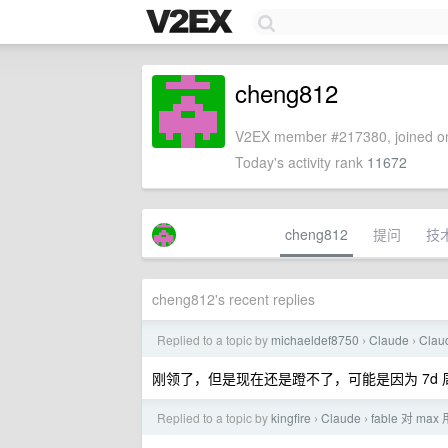
cheng812
V2EX member #217380, joined on
Today's activity rank
11672
cheng812
提问
技
cheng812's recent replies
Replied to a topic by
michaeldef8750
Claude
Cla
›
›
刚领了，但是现在还是蹬不了，可能是因为 7d
Replied to a topic by
kingfire
Claude
fable 对 m
›
›