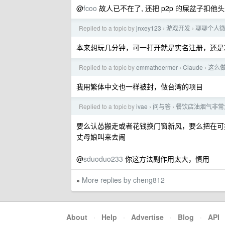
@
fcoo
故人已不在了, 还把 p2p 的屎盆子扣他
Replied to a topic by
jnxey123
游戏开发
聊聊个人微
›
›
本来想玩几分钟，可一打开就是实名注册，还是
Replied to a topic by
emmathoermer
Claude
这么做
›
›
我用繁体中文也一样被封，做台湾的项目
Replied to a topic by
ivae
问与答
餐饮店油烟气非常
›
›
要么认怂搬走或者花钱换门窗新风，要么把在可
丈母娘叫来去闹
@
sduoduo233
你这方法副作用太大，慎用
More replies by cheng812
»
About
·
Help
·
Advertise
·
Blog
·
API