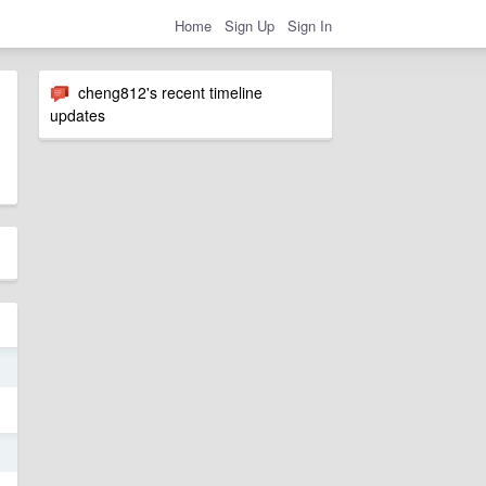
Home
Sign Up
Sign In
cheng812's recent timeline
updates
1
8