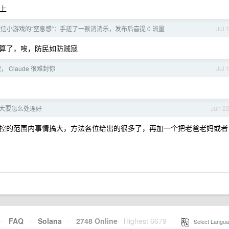
头上
信小游戏的“窒息感”：手搓了一款消消乐，发布后喜提 0 流量
Jul 
算了，唉，防民如防贼寇
， Claude 很难封你
Jul 
大要怎么处理好
Jun 2
控的范围内事情搞大，方法各位给出的很多了，再加一个把老爸老妈或者
·
FAQ
·
Solana
·
2748 Online
Highest 6679
·
Select Langua