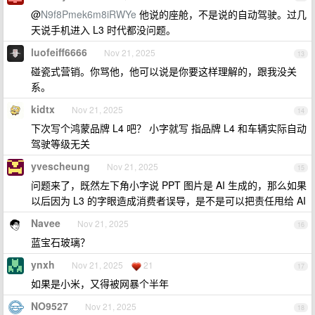
@
N9f8Pmek6m8iRWYe
他说的座舱，不是说的自动驾驶。过几
天说手机进入 L3 时代都没问题。
luofeiff6666
Nov 21, 2025
13
碰瓷式营销。你骂他，他可以说是你要这样理解的，跟我没关
系。
kidtx
Nov 21, 2025
14
下次写个鸿蒙品牌 L4 吧？ 小字就写 指品牌 L4 和车辆实际自动
驾驶等级无关
yvescheung
Nov 21, 2025
15
问题来了，既然左下角小字说 PPT 图片是 AI 生成的，那么如果
以后因为 L3 的字眼造成消费者误导，是不是可以把责任甩给 AI
Navee
Nov 21, 2025
16
蓝宝石玻璃？
ynxh
Nov 21, 2025
21
17
如果是小米，又得被网暴个半年
NO9527
Nov 21, 2025
18