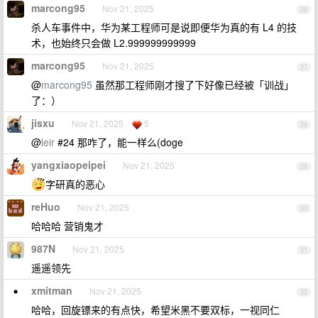
marcong95
Nov 21, 2025
26
杀人车事件中，华为某工程师可是说即便华为真的有 L4 的技
术，也始终只会做 L2.999999999999
marcong95
Nov 21, 2025
27
@
marcong95
虽然那工程师刚才搜了下好像已经被「训战」
了：）
jisxu
Nov 21, 2025
5
28
@
leir
#24 那咋了，能一样么(doge
yangxiaopeipei
Nov 21, 2025
29
字研真的恶心
reHuo
Nov 21, 2025
30
哈哈哈 营销鬼才
987N
Nov 21, 2025
31
遥遥领先
xmitman
Nov 21, 2025
32
哈哈，回旋镖来的有点快，希望米黑不要双标，一视同仁