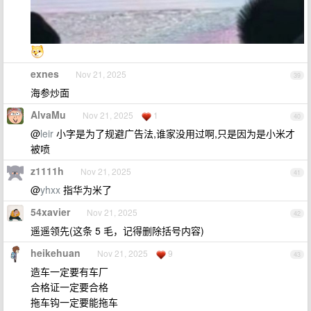
exnes
Nov 21, 2025
39
海参炒面
AlvaMu
Nov 21, 2025
1
40
@
leir
小字是为了规避广告法,谁家没用过啊,只是因为是小米才
被喷
z1111h
Nov 21, 2025
41
@
yhxx
指华为米了
54xavier
Nov 21, 2025
42
遥遥领先(这条 5 毛，记得删除括号内容)
heikehuan
Nov 21, 2025
9
43
造车一定要有车厂
合格证一定要合格
拖车钩一定要能拖车