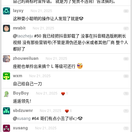
自己的商标时宣传语。 就是为了免责不违背广告法搞的。
layxy
Nov 21, 2025
66
这种耍小聪明的操作让人发现了就是🤡
mrabit
Nov 21, 2025
67
@
taozheju
#50 我已经把抖音卸载了 没事在抖音精选版刷刷长
视频 没有那些营销号(不管是滑伪还是小米或者其他厂商 整个人
都好了
zhouweiluan
Nov 21, 2025
68
座舱也单拎出来搞个 L 等级可还行
wxm
Nov 21, 2025
69
自己给自己一刀
BoyBoy
Nov 21, 2025
1
70
遥遥领先！
sbdzuwnr
Nov 21, 2025
6
71
@
xusang
#64 哥们有点小丑了🤣👉🤡
xusang
Nov 21, 2025
72