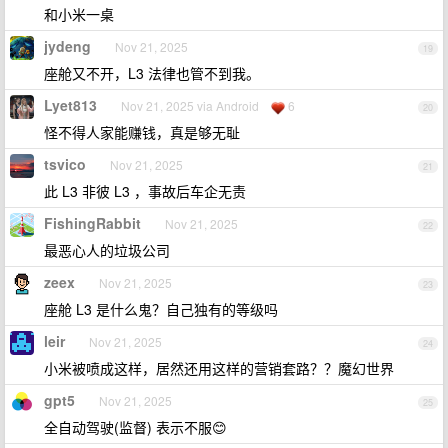
和小米一桌
jydeng
Nov 21, 2025
19
座舱又不开，L3 法律也管不到我。
Lyet813
Nov 21, 2025 via Android
6
20
怪不得人家能赚钱，真是够无耻
tsvico
Nov 21, 2025
21
此 L3 非彼 L3 ，事故后车企无责
FishingRabbit
Nov 21, 2025
22
最恶心人的垃圾公司
zeex
Nov 21, 2025
23
座舱 L3 是什么鬼？自己独有的等级吗
leir
Nov 21, 2025
24
小米被喷成这样，居然还用这样的营销套路？？魔幻世界
gpt5
Nov 21, 2025
25
全自动驾驶(监督) 表示不服😊