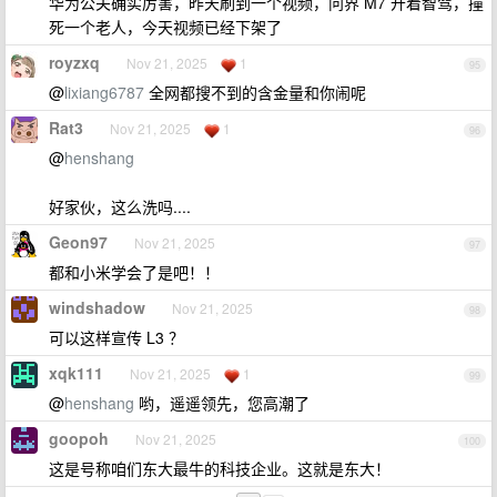
华为公关确实厉害，昨天刷到一个视频，问界 M7 开着智驾，撞
死一个老人，今天视频已经下架了
royzxq
Nov 21, 2025
1
95
@
lixiang6787
全网都搜不到的含金量和你闹呢
Rat3
Nov 21, 2025
1
96
@
henshang
好家伙，这么洗吗....
Geon97
Nov 21, 2025
97
都和小米学会了是吧！！
windshadow
Nov 21, 2025
98
可以这样宣传 L3 ？
xqk111
Nov 21, 2025
1
99
@
henshang
哟，遥遥领先，您高潮了
goopoh
Nov 21, 2025
100
这是号称咱们东大最牛的科技企业。这就是东大！