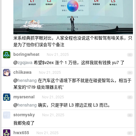
米系经典抓字眼对比，人家全程也没说这个和智驾有啥关系，只
是为了怕你们误会写个备注
boringwheat
Nov 21, 2025
83
@
zgqjava
希望$v2ex 涨个 1 万倍，这样我就有钱换 yu7 了
chiikawa
Nov 21, 2025
84
@
henshang
在汽车这个语境下那不就是在碰瓷智驾么，相当于
某宝的“i7/i9 级处理器主机”
myarsenal
Nov 21, 2025
85
@
henshang
确实，只是字研 L3 擦边正规 L3 而已。
stormysky
Nov 21, 2025
86
我都免疫了
hwx655
Nov 21, 2025
87