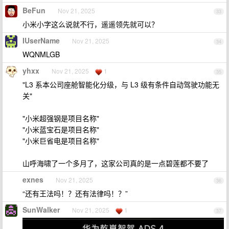
BeFun
Nov 21, 2025
33
小米小字这么说就不行，遥遥领先就可以？
IUserName
Nov 21, 2025
34
WQNMLGB
yhxx
Nov 21, 2025
1
35
"L3 系本公司座舱智能化分级，与 L3 级有条件自动驾驶功能无
关"
"小米超强钢是项目名称"
"小米蓝宝石是项目名称"
"小米巨省电是项目名称"
山呼海啸了一个多月了，这家公司真的是一点碧莲都不要了
exnes
Nov 21, 2025
36
“还有王法吗！？还有法律吗！？”
SunWalker
Nov 21, 2025
1
37