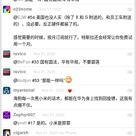
e23nome
Nov 21, 2025
56
@
EJW
#54 美国也没人买（除了 X 和 S 附送的，和员工车附送
的），没必要。反正硬件都装了的。
感觉需要的时候，按月订阅就行了。特斯拉还会经常让你免费试
用一个月。
tsvico
Nov 21, 2025
57
@
BeFun
#33 国有国法，华有华规，不要碧莲
tsvico
Nov 21, 2025
58
@
loulijun
#53 “那能一样吗”
myarsenal
Nov 21, 2025
2
59
海狗每一次黑小米的话术，都能在华为身上找到回旋镖，这我有
点绷不住。
Zephyr007
Nov 21, 2025
60
@
ynxh
#17 是的。小米是原罪
cigarzh
Nov 21, 2025 via iPhone
61