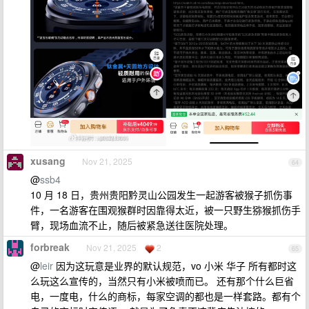
xusang
Nov 21, 2025
64
@
ssb4
10 月 18 日，贵州贵阳黔灵山公园发生一起游客被猴子抓伤事
件，一名游客在围观猴群时因靠得太近，被一只野生猕猴抓伤手
臂，现场血流不止，随后被紧急送往医院处理。
forbreak
Nov 21, 2025
2
65
@
leir
因为这玩意是业界的默认规范，vo 小米 华子 所有都时这
么玩这么宣传的，当然只有小米被喷而已。 还有那个什么巨省
电，一度电，什么的商标，每家空调的都也是一样套路。都有个