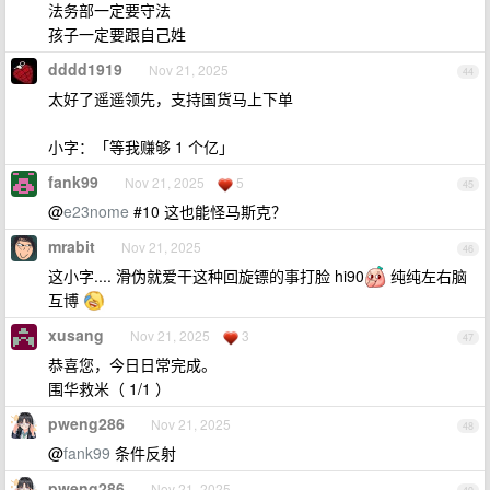
法务部一定要守法
孩子一定要跟自己姓
dddd1919
Nov 21, 2025
44
太好了遥遥领先，支持国货马上下单
小字：「等我赚够 1 个亿」
fank99
Nov 21, 2025
5
45
@
e23nome
#10 这也能怪马斯克？
mrabit
Nov 21, 2025
46
这小字.... 滑伪就爱干这种回旋镖的事打脸 hi90
纯纯左右脑
互博
xusang
Nov 21, 2025
3
47
恭喜您，今日日常完成。
围华救米（ 1/1 ）
pweng286
Nov 21, 2025
48
@
fank99
条件反射
pweng286
Nov 21, 2025