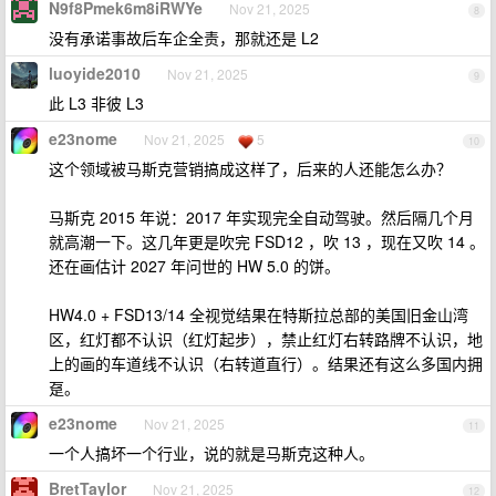
N9f8Pmek6m8iRWYe
Nov 21, 2025
8
没有承诺事故后车企全责，那就还是 L2
luoyide2010
Nov 21, 2025
9
此 L3 非彼 L3
e23nome
Nov 21, 2025
5
10
这个领域被马斯克营销搞成这样了，后来的人还能怎么办？
马斯克 2015 年说：2017 年实现完全自动驾驶。然后隔几个月
就高潮一下。这几年更是吹完 FSD12 ，吹 13 ，现在又吹 14 。
还在画估计 2027 年问世的 HW 5.0 的饼。
HW4.0 + FSD13/14 全视觉结果在特斯拉总部的美国旧金山湾
区，红灯都不认识（红灯起步），禁止红灯右转路牌不认识，地
上的画的车道线不认识（右转道直行）。结果还有这么多国内拥
趸。
e23nome
Nov 21, 2025
11
一个人搞坏一个行业，说的就是马斯克这种人。
BretTaylor
Nov 21, 2025
12