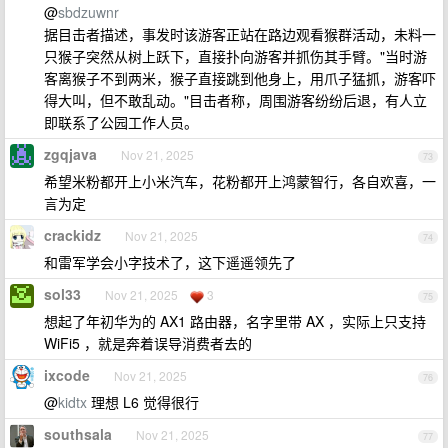
@
sbdzuwnr
据目击者描述，事发时该游客正站在路边观看猴群活动，未料一
只猴子突然从树上跃下，直接扑向游客并抓伤其手臂。"当时游
客离猴子不到两米，猴子直接跳到他身上，用爪子猛抓，游客吓
得大叫，但不敢乱动。"目击者称，周围游客纷纷后退，有人立
即联系了公园工作人员。
zgqjava
Nov 21, 2025
73
希望米粉都开上小米汽车，花粉都开上鸿蒙智行，各自欢喜，一
言为定
crackidz
Nov 21, 2025
74
和雷军学会小字技术了，这下遥遥领先了
sol33
Nov 21, 2025
3
75
想起了年初华为的 AX1 路由器，名字里带 AX ，实际上只支持
WiFi5 ，就是奔着误导消费者去的
ixcode
Nov 21, 2025
76
@
kidtx
理想 L6 觉得很行
southsala
Nov 21, 2025
77