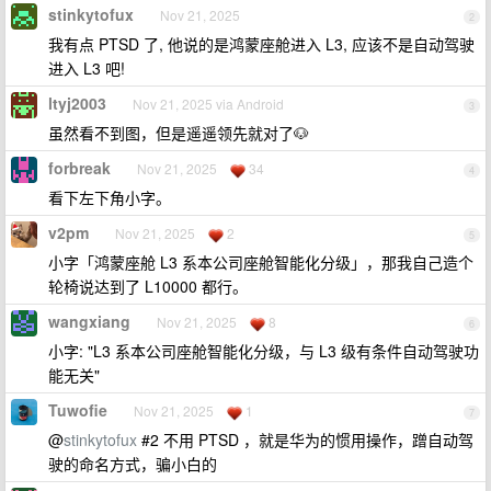
stinkytofux
Nov 21, 2025
2
我有点 PTSD 了, 他说的是鸿蒙座舱进入 L3, 应该不是自动驾驶
进入 L3 吧!
ltyj2003
Nov 21, 2025 via Android
3
虽然看不到图，但是遥遥领先就对了🐶
forbreak
Nov 21, 2025
34
4
看下左下角小字。
v2pm
Nov 21, 2025
2
5
小字「鸿蒙座舱 L3 系本公司座舱智能化分级」，那我自己造个
轮椅说达到了 L10000 都行。
wangxiang
Nov 21, 2025
8
6
小字: "L3 系本公司座舱智能化分级，与 L3 级有条件自动驾驶功
能无关"
Tuwofie
Nov 21, 2025
1
7
@
stinkytofux
#2 不用 PTSD ，就是华为的惯用操作，蹭自动驾
驶的命名方式，骗小白的