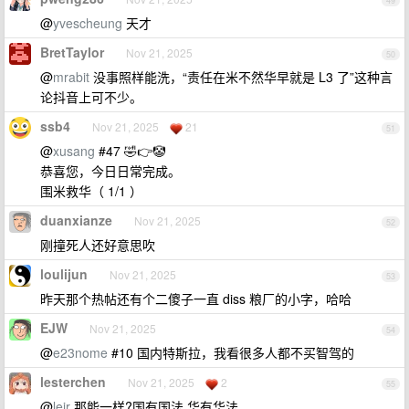
49
@
yvescheung
天才
BretTaylor
Nov 21, 2025
50
@
mrabit
没事照样能洗，“责任在米不然华早就是 L3 了”这种言
论抖音上可不少。
ssb4
Nov 21, 2025
21
51
@
xusang
#47 🤣👉🤡
恭喜您，今日日常完成。
围米救华（ 1/1 ）
duanxianze
Nov 21, 2025
52
刚撞死人还好意思吹
loulijun
Nov 21, 2025
53
昨天那个热帖还有个二傻子一直 diss 粮厂的小字，哈哈
EJW
Nov 21, 2025
54
@
e23nome
#10 国内特斯拉，我看很多人都不买智驾的
lesterchen
Nov 21, 2025
2
55
@
leir
那能一样?国有国法,华有华法