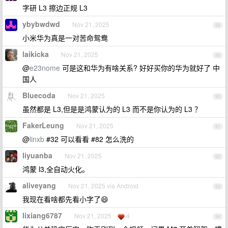
字研 L3 擦边正规 L3
ybybwdwd
Nov 21, 2025
88
小米华为真是一对苦命鸳鸯
laikicka
Nov 21, 2025
89
@
e23nome
可是这和华为有啥关系? 好好买你的华为就好了 中
国人
Bluecoda
Nov 21, 2025
90
虽然都是 L3,但是是鸿蒙认为的 L3 而不是你认为的 L3 ？
FakerLeung
Nov 21, 2025
91
@
linxb
#32 可以看看 #82 怎么洗的
liyuanba
Nov 21, 2025
92
鸿蒙 l3,全自动火化。
aliveyang
Nov 21, 2025 via Android
93
我现在看啥都先看小字了😄
lixiang6787
Nov 21, 2025
4
94