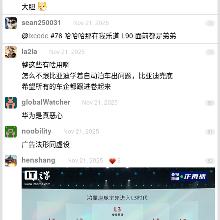
大胆
sean250031
Nov 21, 2025
78
@
ixcode
#76 哈哈哈那在我乐道 L90 面前都是弟弟
la2la
Nov 21, 2025
79
整这些有啥用啊
怎么不跟比亚迪学着自动泊车出问题，比亚迪兜底
希望所有的车企都跟进卷起来
globalWatcher
Nov 21, 2025
80
华为是真恶心
noobility
Nov 21, 2025
81
广告法形同虚设
henshang
Nov 21, 2025
2
82