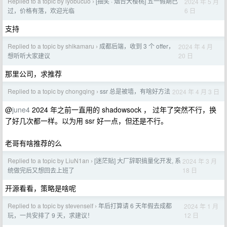
Replied to a topic by iyobucuo
[抽奖 · 烟台大樱桃] 五一假期已
2024 年 5 月
›
6 日
过，价格有落，欢迎光临
支持
Replied to a topic by shikamaru
成都后端，收到 3 个 offer，
2024 年 4 月
›
20 日
想听听大家建议
那里公司，求推荐
Replied to a topic by chongqing
ssr 总是被墙，有啥好方法
2024 年 4 月 3 日
›
@
june4
2024 年之前一直用的 shadowsock ， 过年了突然不行，换
了好几次都一样。以为用 ssr 好一点，但还是不行。
老哥有啥推荐的么
Replied to a topic by LiuN1an
[迷茫贴] 大厂辞职搞量化开发, 系
2024 年 3 月
›
18 日
统做完后又想回去上班了
开源看看，策略是啥呢
Replied to a topic by stevenself
年后打算请 6 天年假去成都
2024 年 1 月
›
12 日
玩，一共安排了 9 天，求建议！