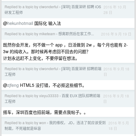
Replied to a topic by ciwonderful
[深圳] 百度深研 招聘 iOS
2016 年 10 月
›
28 日
研发工程师
@
hekunhotmail
国际化 输入法
Replied to a topic by miketeam
想离职然后在家工作...
2016 年 9 月 19 日
›
既然你会开发，何不做一个 app ，日活做到 2w ，每个月也能有 2-
3w 的纯收入。那时候再考虑回不回去的问题？
计划永远赶不上变化，不要停留在想法。
Replied to a topic by ciwonderful
[深圳] 百度深研 招聘前端
2016 年 9 月 18
›
日
工程师
@
zjfeng
HTML5 没打错，不必抠这些细节。
Replied to a topic by xieyu33333
百度 EUX 团队招聘前端
2016 年 9 月 18
›
日
工程师
搭车，深圳百度也招前端，需要点我帖子。。
Replied to a topic by won
我的维权， JD，违法了就应该受到
2016 年 5 月
›
18 日
制裁，不死磕就是纵容