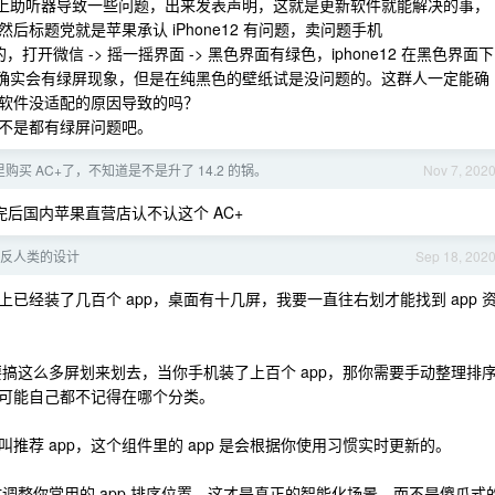
12 上助听器导致一些问题，出来发表声明，这就是更新软件就能解决的事，
标题党就是苹果承认 iPhone12 有问题，卖问题手机
，打开微信 -> 摇一摇界面 -> 黑色界面有绿色，iphone12 在黑色界面下
界面下确实会有绿屏现象，但是在纯黑色的壁纸试是没问题的。这群人一定能确
软件没适配的原因导致的吗？
不是都有绿屏问题吧。
购买 AC+了，不知道是不是升了 14.2 的锅。
Nov 7, 202
完后国内苹果直营店认不认这个 AC+
个反人类的设计
Sep 18, 202
经装了几百个 app，桌面有十几屏，我要一直往右划才能找到 app 
搞这么多屏划来划去，当你手机装了上百个 app，那你需要手动整理排
你可能自己都不记得在哪个分类。
荐 app，这个组件里的 app 是会根据你使用习惯实时更新的。
时调整你常用的 app 排序位置，这才是真正的智能化场景，而不是傻瓜式