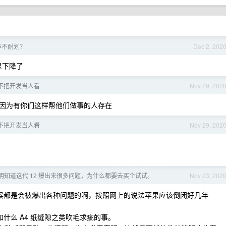
摔不耐划？
Dec 2, 202
明显下降了
不把开发当人看
Nov 29, 202
因为有你们这样帮他们做事的人存在
不把开发当人看
Nov 29, 202
明知道这代 12 爆出来很多问题，为什么都要去买个试试。
Nov 23, 202
机的时候都是会被爆出各种问题的啊，按照网上的说法苹果应该倒闭好几年
。
比如什么 A4 纸缝隙之类吹毛求疵的事。