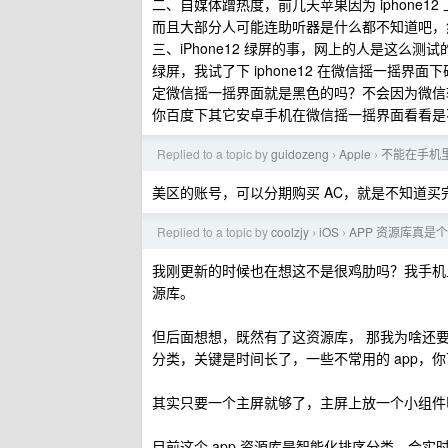
二、自媒体蹭热度，前几天苹果因为 iphone
而且大部分人可能连助听器是什么都不知道吧，然后
三、iPhone12 绿屏的事，网上的人是这么测试的
绿屏，我试了下 iphone12 在微信摇一摇
定微信摇一摇界面就是黑色的吗？不会因为微信
你百度下其它安卓手机在微信摇一摇界面看看是
Replied to a topic by
guidozeng
Apple
不能在手机里
›
›
美区的账号，可以分期购买 AC，就是不知道买
Replied to a topic by
coolzjy
iOS
APP 资源库真是
›
›
我刚更新的时候也在想这不是很鸡肋吗？我手机上已
源库。
但后面想想，既然有了这资源库， 那我为啥还要
分类，关键是时间长了，一些不常用的 app，
其实只要一个主屏就够了，主屏上放一个小组件叫推
目前这个 app 资源库是智能化排序分类，会实