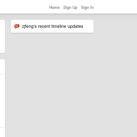
Home
Sign Up
Sign In
zjfeng's recent timeline updates