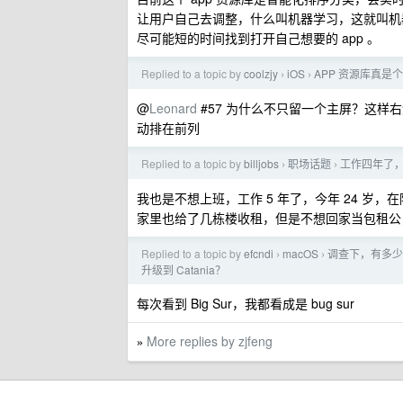
让用户自己去调整，什么叫机器学习，这就叫机
尽可能短的时间找到打开自己想要的 app 。
Replied to a topic by
coolzjy
iOS
APP 资源库真是
›
›
@
Leonard
#57 为什么不只留一个主屏？这样右
动排在前列
Replied to a topic by
billjobs
职场话题
工作四年了
›
›
我也是不想上班，工作 5 年了，今年 24 岁，
家里也给了几栋楼收租，但是不想回家当包租公
Replied to a topic by
efcndi
macOS
调查下，有多少人
›
›
升级到 Catania？
每次看到 Big Sur，我都看成是 bug sur
More replies by zjfeng
»