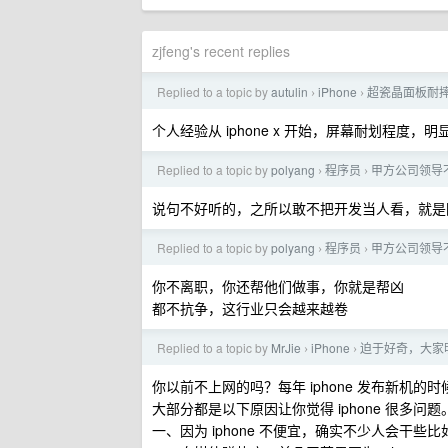
zjfeng's recent replies
Replied to a topic by
autulin
iPhone
超瓷晶面板耐
›
›
个人经验从 iphone x 开始，屏幕耐划程度，
Replied to a topic by
polyang
程序员
甲方公司领导
›
›
说句不好听的，之所以敢不把开发当人看，就是
Replied to a topic by
polyang
程序员
甲方公司领导
›
›
你不离职，你还帮他们做事，你就是帮凶
都不抗争，这行业只会越来越卷
Replied to a topic by
MrJie
iPhone
迫于好奇，大家
›
›
你以前不上网的吗？每年 iphone 发布新
大部分都是以下原因让你觉得 iphone 很多问题
一、因为 iphone 不便宜，确实不少人会干些