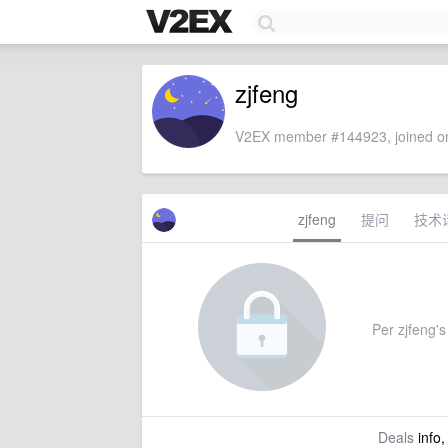
zjfeng
V2EX member #144923, joined on
zjfeng
提问
技术
Per zjfeng's 
Deals
info,