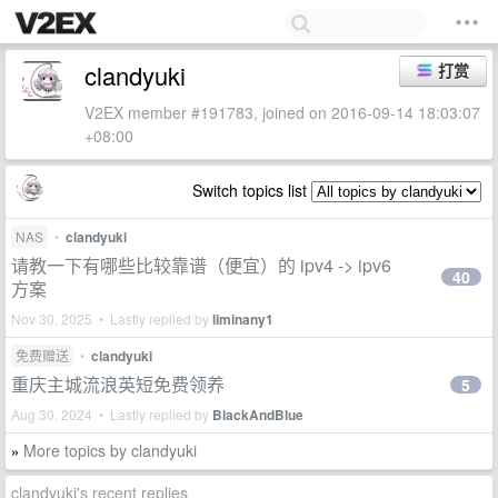
clandyuki
打赏
V2EX member #191783, joined on 2016-09-14 18:03:07
+08:00
Switch topics list
NAS
•
clandyuki
请教一下有哪些比较靠谱（便宜）的 ipv4 -> ipv6
40
方案
Nov 30, 2025 • Lastly replied by
liminany1
免费赠送
•
clandyuki
重庆主城流浪英短免费领养
5
Aug 30, 2024 • Lastly replied by
BlackAndBlue
More topics by clandyuki
»
clandyuki's recent replies