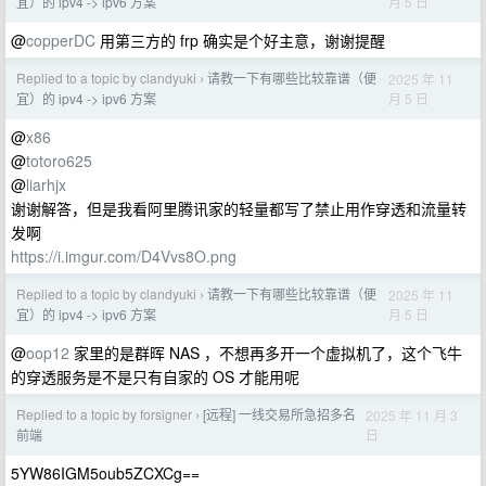
月 5 日
宜）的 ipv4 -> ipv6 方案
@
copperDC
用第三方的 frp 确实是个好主意，谢谢提醒
Replied to a topic by clandyuki
请教一下有哪些比较靠谱（便
2025 年 11
›
月 5 日
宜）的 ipv4 -> ipv6 方案
@
x86
@
totoro625
@
liarhjx
谢谢解答，但是我看阿里腾讯家的轻量都写了禁止用作穿透和流量转
发啊
https://i.imgur.com/D4Vvs8O.png
Replied to a topic by clandyuki
请教一下有哪些比较靠谱（便
2025 年 11
›
月 5 日
宜）的 ipv4 -> ipv6 方案
@
oop12
家里的是群晖 NAS ，不想再多开一个虚拟机了，这个飞牛
的穿透服务是不是只有自家的 OS 才能用呢
Replied to a topic by forsigner
[远程] 一线交易所急招多名
2025 年 11 月 3
›
日
前端
5YW86IGM5oub5ZCXCg==