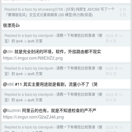
Replied to a topic by shuowang3708
[分享] 纯原生 JS/CSS 写了一个
2 月
›
3 日
「赛博朋克风」交互式元素周期表 (3D 模型/热力图/双语)
很漂亮👍
Replied to a topic by clandyuki
请教一下有哪些比较靠谱（便
2025 年 11
›
月 6 日
宜）的 ipv4 -> ipv6 方案
@
zlin
就是完全封闭的环境，软件，外挂路由都不现实
https://i.imgur.com/N9E3iZ2.png
Replied to a topic by clandyuki
请教一下有哪些比较靠谱（便
2025 年 11
›
月 5 日
宜）的 ipv4 -> ipv6 方案
@
x86
#11 其实主要用途就是看剧，流量小不了（哭
Replied to a topic by clandyuki
请教一下有哪些比较靠谱（便
2025 年 11
›
月 5 日
宜）的 ipv4 -> ipv6 方案
@
liuzimin
阿里云的也有，就是不知道检查的严不严
https://i.imgur.com/Q2aZJ46.png
Replied to a topic by clandyuki
请教一下有哪些比较靠谱（便
2025 年 11
›