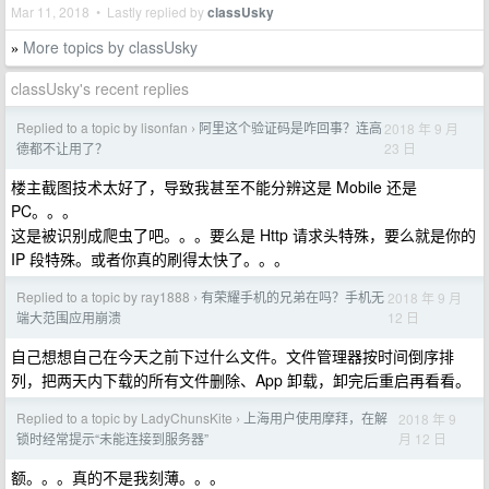
Mar 11, 2018 • Lastly replied by
classUsky
More topics by classUsky
»
classUsky's recent replies
Replied to a topic by lisonfan
阿里这个验证码是咋回事？连高
2018 年 9 月
›
23 日
德都不让用了？
楼主截图技术太好了，导致我甚至不能分辨这是 Mobile 还是
PC。。。
这是被识别成爬虫了吧。。。要么是 Http 请求头特殊，要么就是你的
IP 段特殊。或者你真的刷得太快了。。。
Replied to a topic by ray1888
有荣耀手机的兄弟在吗？手机无
2018 年 9 月
›
12 日
端大范围应用崩溃
自己想想自己在今天之前下过什么文件。文件管理器按时间倒序排
列，把两天内下载的所有文件删除、App 卸载，卸完后重启再看看。
Replied to a topic by LadyChunsKite
上海用户使用摩拜，在解
2018 年 9
›
月 12 日
锁时经常提示“未能连接到服务器”
额。。。真的不是我刻薄。。。