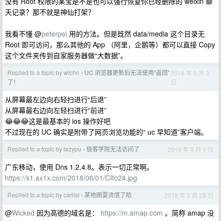
没有 Root 权限的某宝是不是也可以强行恢复你已经删除的 weixin 聊
天记录？那不就是神仙打架？
我看不懂 @
peterpei
用的方法。但是既然 data/media 这个目录无
Root 即可访问，那么其他的 App （阿里，企鹅等）都可以直接 Copy
这个文件夹传到自家服务器做“大数据”。
Replied to a topic by wlchn
UC 浏览器更新后无法使用“返回”
2018 年 6 月 3
›
日
了！
从屏幕最左边向右轻扫进行“后退”
从屏幕最右边向左轻扫进行“前进”
😂😂😂这是最基本的 ios 操作好吧
不过现在的 UC 确实是附带了网页浏览功能的“ uc 早知道”客户端。
Replied to a topic by lazypu
极客学院无法访问了
2018 年 6 月 1 日
›
广东移动，使用 Dns 1.2.4.8。表示一切正常啊。
https://s1.ax1x.com/2018/06/01/CIfo24.jpg
Replied to a topic by carlist
某地图耍流氓了哈
2018 年 5 月 28 日
›
@
Wicked
因为高德的域名是：
https://m.amap.com
。简称 amap 没