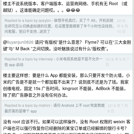
楼主不说系统版本、客户端版本、运营商网络、手机有无 Root （或
越狱）。这谁能确定问题哎。。。😂😂😂
Replied to a topic by qceytzn
联想手机真烂，买了个 A5，开机后就
2018
›
年 9 月
在研究怎么切换虚拟键的位置，在设置里面摸索了半个小时也没找到，
10 日
问客服，答曰不支持...退货了
@
liuyanjun0826
请问“有版权”是什么意思？ Flyme7 可以在“三大金刚
键”与“ M Back ”之间切换。没听魅族说过有什么“版权费”。
Replied to a topic by internelp
小米电视系统是不是不允许一
2018 年 9 月 7
›
日
些 app 启动
楼主要这样想：要是什么 App 都能安装，那么只要开发个防火墙，小
米的广告是不是就一个都加载不出来了？说到底不还是为了钱。我家
创维电视，固定 15s 广告时间。kingroot 不能装，AdBock 不能装，
除了把广告静音之外没有任何办法。
Replied to a topic by mishini
请问 Android 上不 root 恢复数据
2018 年 7 月
›
6 日
最厉害的是哪个 app
没有 root 应该不行。如果可以这样操作，没有 Root 权限的 weixin 客
户端也可以强行恢复你已经删除的某宝订单或已经解绑的银行卡号？