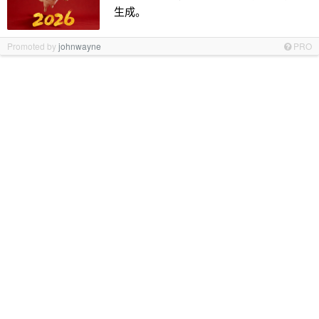
生成。
Promoted by
johnwayne
PRO