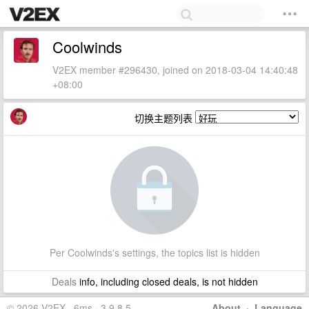
Coolwinds
V2EX member #296430, joined on 2018-03-04 14:40:48
+08:00
切换主题列表
Per Coolwinds's settings, the topics list is hidden
Deals
info, including closed deals, is not hidden
© 2026 V2EX · 6ms · 3.9.8.5
About
·
Language