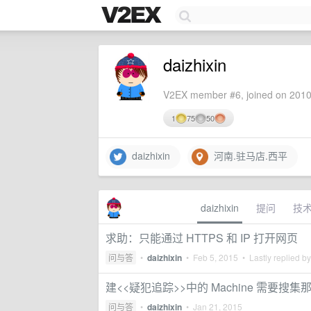
daizhixin
V2EX member #6, joined on 2010
1
75
50
daizhixin
河南.驻马店.西平
daizhixin
提问
技
求助：只能通过 HTTPS 和 IP 打开网页
问与答
•
daizhixin
•
Feb 5, 2015
• Lastly replied b
建<<疑犯追踪>>中的 Machine 需要搜集
问与答
•
daizhixin
•
Jan 21, 2015