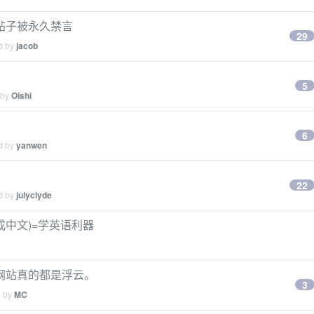
帖子被永久禁言
29
ed by
jacob
5
 by
Oishi
6
ed by
yanwen
22
ed by
julyclyde
ome(翻成中文)=学英语利器
网站真的都是浮云。
3
d by
MC