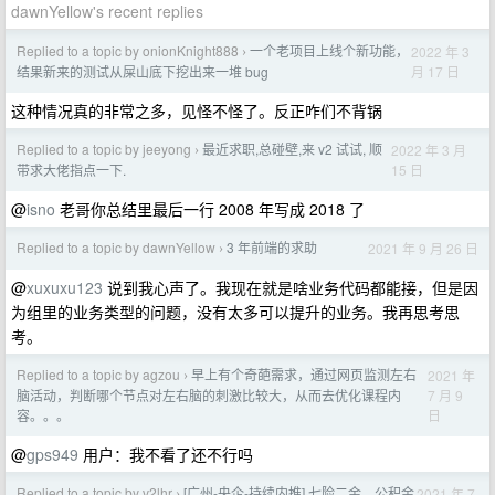
dawnYellow's recent replies
Replied to a topic by onionKnight888
一个老项目上线个新功能，
2022 年 3
›
月 17 日
结果新来的测试从屎山底下挖出来一堆 bug
这种情况真的非常之多，见怪不怪了。反正咋们不背锅
Replied to a topic by jeeyong
最近求职,总碰壁,来 v2 试试, 顺
2022 年 3 月
›
15 日
带求大佬指点一下.
@
isno
老哥你总结里最后一行 2008 年写成 2018 了
Replied to a topic by dawnYellow
3 年前端的求助
2021 年 9 月 26 日
›
@
xuxuxu123
说到我心声了。我现在就是啥业务代码都能接，但是因
为组里的业务类型的问题，没有太多可以提升的业务。我再思考思
考。
Replied to a topic by agzou
早上有个奇葩需求，通过网页监测左右
2021 年
›
7 月 9
脑活动，判断哪个节点对左右脑的刺激比较大，从而去优化课程内
日
容。。。
@
gps949
用户：我不看了还不行吗
Replied to a topic by v2lhr
[广州-央企-持续内推] 七险二金，公积金
2021 年 7
›