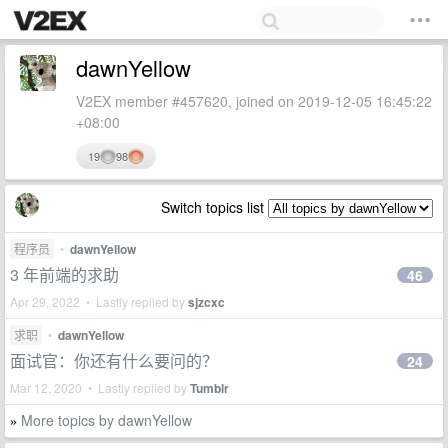
dawnYellow
V2EX member #457620, joined on 2019-12-05 16:45:22
+08:00
19
98
Switch topics list
程序员
•
dawnYellow
3 年前端的求助
46
Apr 29, 2022 • Lastly replied by
sjzcxc
求职
•
dawnYellow
面试官：你还有什么要问的？
24
Mar 12, 2020 • Lastly replied by
Tumblr
More topics by dawnYellow
»