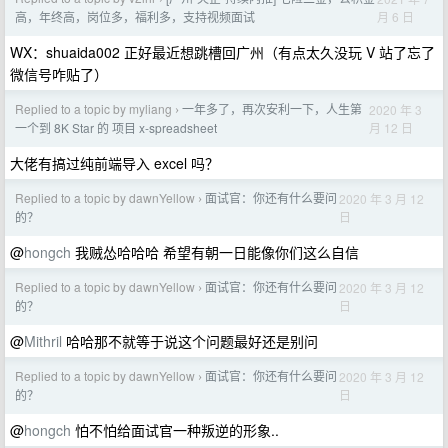
月 6 日
高，年终高，岗位多，福利多，支持视频面试
WX：shuaida002 正好最近想跳槽回广州（有点太久没玩 V 站了忘了
微信号咋贴了）
Replied to a topic by myliang
一年多了，再次安利一下，人生第
2020 年 3
›
月 12 日
一个到 8K Star 的 项目 x-spreadsheet
大佬有搞过纯前端导入 excel 吗？
Replied to a topic by dawnYellow
面试官：你还有什么要问
2020 年 3 月 12
›
日
的？
@
hongch
我贼怂哈哈哈 希望有朝一日能像你们这么自信
Replied to a topic by dawnYellow
面试官：你还有什么要问
2020 年 3 月 12
›
日
的？
@
Mithril
哈哈那不就等于说这个问题最好还是别问
Replied to a topic by dawnYellow
面试官：你还有什么要问
2020 年 3 月 12
›
日
的？
@
hongch
怕不怕给面试官一种叛逆的形象..