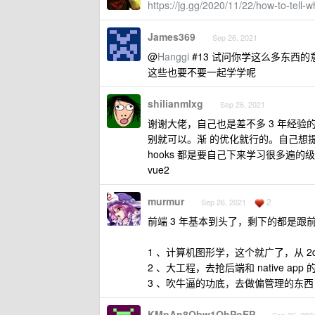
https://jg.gg/2020/11/22/how-to-tell-w
James369
Sep 26, 2021
@
Hanggi
#13 试问你学这么多东西
这些也要不要一起学学呢
shilianmlxg
Sep 26, 2021
谢谢大佬，自己也是差不多 3 年经验的前端
别就可以。渐 的优化就行的。自己想
hooks 都是要自己下来学习很多遍的
vue2
murmur
2
Sep 26, 2021
前端 3 年基本到头了，剩下的都是跟
1 、计算机图形学，这个就广了，从 2d
2 、大工程，去抢后端和 native 
3 、吹牛逼的功底，去做偏管理的东西
KMpAn8Obw1QhPoEP