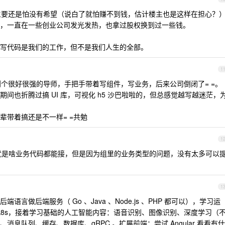
忆主要还是怕没有希望（说白了就怕赚不到钱，估计楼主也是这样在担心？
，一直在一些创业公司发光发热，也拿过股权换到过一些钱。
写代码是我们的工作，但不是我们人生的全部。
1
到个很好很强的导师，手把手带着写组件，写业务，后来公司倒闭了= =。
间也折腾过搞 UI 库，可视化 h5 沙巴啦啦的，但总感觉越写越迷茫，
辈带着搞还是不一样= =共勉
1
就是啥业务代码都能接，但是因为组里的业务类型的问题，没有太多可以
1
言做后端服务（ Go 、Java 、Node.js 、PHP 都可以），学习运
化、k8s，接着学习基础的人工智能内容：语音识别、图像识别、深度学习（
息队列、缓存、数据库、gRPC 。扩展前端：尝试 Angular 看看有什