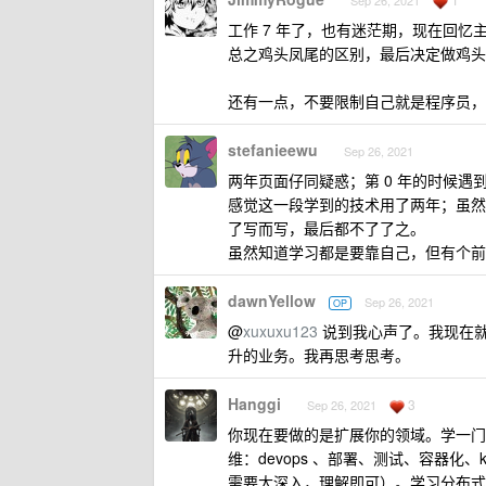
Sep 26, 2021
工作 7 年了，也有迷茫期，现在回
总之鸡头凤尾的区别，最后决定做鸡头
还有一点，不要限制自己就是程序员，
stefanieewu
Sep 26, 2021
两年页面仔同疑惑；第 0 年的时候遇
感觉这一段学到的技术用了两年；虽然期
了写而写，最后都不了了之。
虽然知道学习都是要靠自己，但有个前
dawnYellow
Sep 26, 2021
OP
@
xuxuxu123
说到我心声了。我现在
升的业务。我再思考思考。
Hanggi
3
Sep 26, 2021
你现在要做的是扩展你的领域。学一门后端语
维：devops 、部署、测试、容器
需要太深入，理解即可）。学习分布式、消