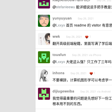
Sep 26, 2021
@
stefanieewu
能详细说说手把手教是
yunyuyuan
Sep 26, 2021
@
Lxxyx
首页 readme 的 visito
wwk
1
Sep 26, 2021
翻开高级前端秘籍，里面写满了学后端
tousfun
Sep 26, 2021 via iPhone
@
Lxxyx
大佬这么强？只工作了三年吗
inhons
1
Sep 26, 2021
不要裸辞，计算机图形学可以考虑学一
dijiugeweiba
Sep 26, 2021 via Android
我觉得最重要的问题是先想好下一份工
根本用不到的东西。