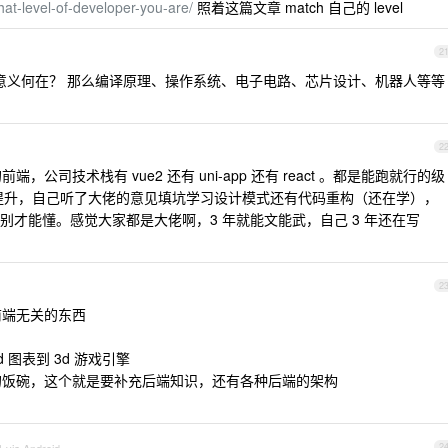
hat-level-of-developer-you-are/
照着这篇文章 match 自己的 level
2
的意义何在？ 那么编译原理、操作系统、电子电路、芯片设计、机器人等等
2
，公司技术栈有 vue2 还有 uni-app 还有 react 。都是能跑就行的级
提升，自己听了大佬的意见填坑学习设计模式还有代码重构（还在学），
级别才能懂。感觉大家都是大佬啊，3 年就能文能武，自己 3 年还在写
2
前端无关的东西
 图表到 3d 游戏引擎
app 的饭碗，这个就是要补充后端知识，还有各种后端的架构
2