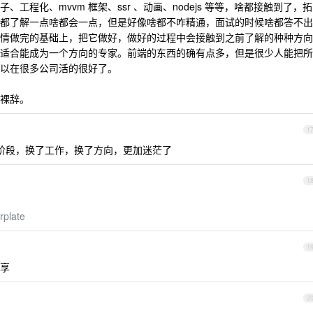
工程化、mvvm 框架、ssr 、动画、nodejs 等等，啥都接触到了，拓
都了解一点啥都会一点，但是好像啥都不咋精通，面试的时候啥都答不出
情做完的基础上，把它做好，做好的过程中会接触到之前了解的种种方向
适合能成为一个方向的专家。前端的东西的确有点多，但是很少人能把所
以在很多公司活的很好了。
裸辞。
1
阶段，换了工作，换了方向，更加迷茫了
1
rplate
1
享
2