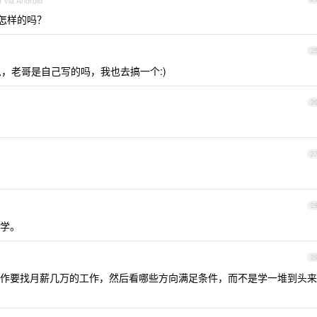
 via Android
怎样的吗？
2
r 有意思，老哥是自己写的吗，我也去搞一个:)
2
2
2
学。
2
作要找月薪几万的工作，然后看哪些方向满足条件，而不是学一堆到头来