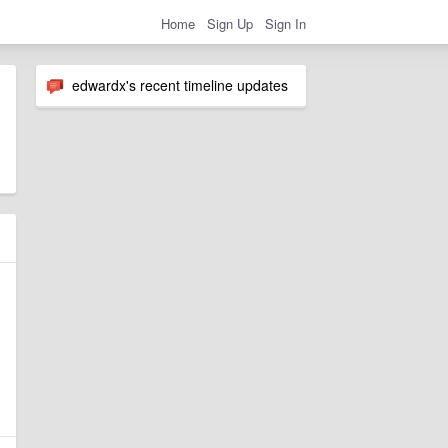
Home
Sign Up
Sign In
edwardx's recent timeline updates