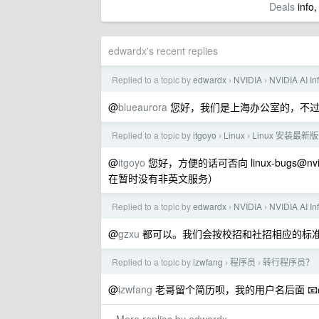
Deals
info,
edwardx's recent replies
Replied to a topic by
edwardx
NVIDIA
NVIDIA AI I
›
›
@
blueaurora
您好，我们是上海办公室的，不
Replied to a topic by
itgoyo
Linux
Linux 安装最新
›
›
@
itgoyo
您好，方便的话可否向
linux-bugs@nv
在暂时没有非英文服务）
Replied to a topic by
edwardx
NVIDIA
NVIDIA AI I
›
›
@
gzxu
都可以。我们会按校招和社招相应的标准
Replied to a topic by
izwfang
程序员
转行程序员？
›
›
@
izwfang
老哥留个简历呗，我的用户名后面 📧𝐧𝐯𝐢𝐝