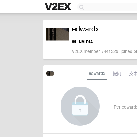
edwardx
🏢
NVIDIA
V2EX member #441329, joined on
edwardx
提问
技
Per edwardx's