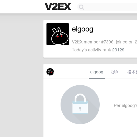
elgoog
V2EX member #7396, joined on 2
Today's activity rank
23129
elgoog
提问
技术
Per elgoog's