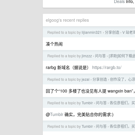
Deals
info,
elgoog's recent replies
Replied to a topic by
lijianmin321
分享创造
V 站老
›
›
凑个热闹
Replied to a topic by
jlmzzz
问与答
[求助]如何下
›
›
rarbg 新域名（据说是）
https://rargb.to/
Replied to a topic by
jezal
分享创造
创作没了，心
›
›
回了个“100 多楼了也没见有人提 wangxin ban”，
Replied to a topic by
Tumblr
问与答
各位彦祖们，买
›
›
@
Tumblr
确实，完美贴合你的需求:)
Replied to a topic by
Tumblr
问与答
各位彦祖们，买
›
›