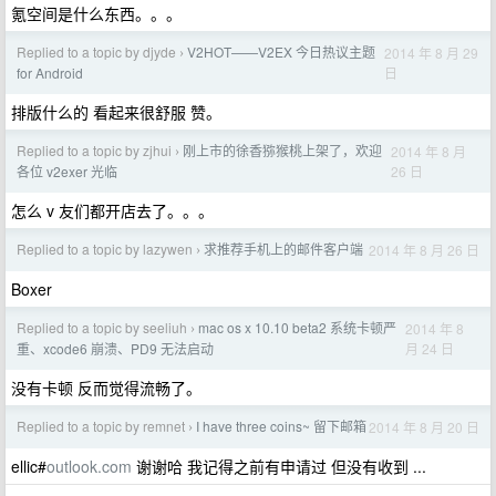
氪空间是什么东西。。。
Replied to a topic by djyde
V2HOT——V2EX 今日热议主题
2014 年 8 月 29
›
日
for Android
排版什么的 看起来很舒服 赞。
Replied to a topic by zjhui
刚上市的徐香猕猴桃上架了，欢迎
2014 年 8 月
›
26 日
各位 v2exer 光临
怎么 v 友们都开店去了。。。
Replied to a topic by lazywen
求推荐手机上的邮件客户端
2014 年 8 月 26 日
›
Boxer
Replied to a topic by seeliuh
mac os x 10.10 beta2 系统卡顿严
2014 年 8
›
月 24 日
重、xcode6 崩溃、PD9 无法启动
没有卡顿 反而觉得流畅了。
Replied to a topic by remnet
I have three coins~ 留下邮箱
2014 年 8 月 20 日
›
ellic#
outlook.com
谢谢哈 我记得之前有申请过 但没有收到 ...