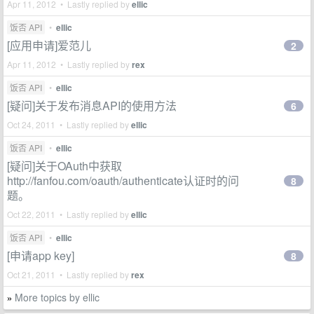
Apr 11, 2012 • Lastly replied by
ellic
饭否 API
•
ellic
[应用申请]爱范儿
2
Apr 11, 2012 • Lastly replied by
rex
饭否 API
•
ellic
[疑问]关于发布消息API的使用方法
6
Oct 24, 2011 • Lastly replied by
ellic
饭否 API
•
ellic
[疑问]关于OAuth中获取
http://fanfou.com/oauth/authenticate认证时的问
8
题。
Oct 22, 2011 • Lastly replied by
ellic
饭否 API
•
ellic
[申请app key]
8
Oct 21, 2011 • Lastly replied by
rex
More topics by ellic
»