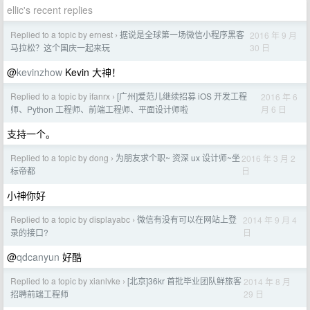
ellic's recent replies
Replied to a topic by ernest
据说是全球第一场微信小程序黑客
2016 年 9 月
›
30 日
马拉松？这个国庆一起来玩
@
kevinzhow
Kevin 大神！
Replied to a topic by ifanrx
[广州]爱范儿继续招募 iOS 开发工程
2016 年 6
›
月 6 日
师、Python 工程师、前端工程师、平面设计师啦
支持一个。
Replied to a topic by dong
为朋友求个职~ 资深 ux 设计师~坐
2016 年 3 月 2
›
日
标帝都
小神你好
Replied to a topic by displayabc
微信有没有可以在网站上登
2014 年 9 月 4
›
日
录的接口?
@
qdcanyun
好酷
Replied to a topic by xianlvke
[北京]36kr 首批毕业团队鲜旅客
2014 年 8 月
›
29 日
招聘前端工程师