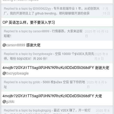
Replied to a topic by t20000622yy
专升本前端毕业 1 年，从初创到大
7 月
›
15 日
厂，我的开源项目上了 github trending，顺利聊聊做开源的收获
OP 英语怎么样，要不要深入学习
Replied to a topic by carson8899
行情暴跌，大家来这取
2025 年 10 月 13
›
日
取暖！
@
carson8899
感谢大佬
Replied to a topic by 0xcryptoeagle
空投 10000 个$V2EX,先到先
2025 年 8
›
月 9 日
得，每份 50$V2EX！共 200 份！
4moj8r72GYJt1TT5agiXPJHN7KRhzKzXDDdDSV268dFY 谢谢大佬
@
0xcryptoeagle
Replied to a topic by gzldc
5000 枚$v2ex 空投 留下你的地
2025 年 8 月 9
›
日
址
4moj8r72GYJt1TT5agiXPJHN7KRhzKzXDDdDSV268dFY 大佬
@
gzldc
Replied to a topic by bigdogbigpig
最近 V2EX 赚了，开一轮打
2025 年 8
›