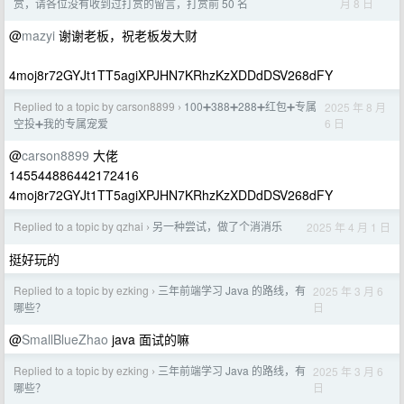
月 8 日
赏，请各位没有收到过打赏的留言，打赏前 50 名
@
mazyi
谢谢老板，祝老板发大财
4moj8r72GYJt1TT5agiXPJHN7KRhzKzXDDdDSV268dFY
Replied to a topic by carson8899
100➕388➕288➕红包➕专属
2025 年 8 月
›
6 日
空投➕我的专属宠爱
@
carson8899
大佬
145544886442172416
4moj8r72GYJt1TT5agiXPJHN7KRhzKzXDDdDSV268dFY
Replied to a topic by qzhai
另一种尝试，做了个消消乐
2025 年 4 月 1 日
›
挺好玩的
Replied to a topic by ezking
三年前端学习 Java 的路线，有
2025 年 3 月 6
›
日
哪些？
@
SmallBlueZhao
java 面试的嘛
Replied to a topic by ezking
三年前端学习 Java 的路线，有
2025 年 3 月 6
›
日
哪些？