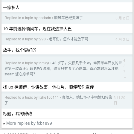
一家神人
Replied to a topic by nododo
顺风车已经变味了
5 月 2 日
›
10 年前选择顺风车，现在我选择大巴
Replied to a topic by t298
老哥们，怎么才能放下啊
4 月 3 日
›
放手，找个更好的
4
Replied to a topic by tomkyr
43 岁了，欠债几千个 w，辛苦半年开发的世
›
月
界第一款真正足球 RPG 游戏，结果只有 5 个心愿单。真心求教怎么才能
1
steam 涨心愿单啊？
日
找 up 徐师傅，你讲故事，他拍片，顺便帮你宣传
Replied to a topic by lizhe150111
真烦人，媳妇怀孕中把媳妇传染
3 月 20
›
日
了
标题，病句修改
More replies by fcb1899
»