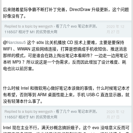
后来随着星际争霸不断打补丁完善，DirectDraw 升级更新，这个问题
好像没有了。
Replied to a topic by wengych
看了几个 evo 笔记本评测，
2020 年 12
›
月 27 日
1165G7 相对于 M1 的劣势很大啊
@
Narcissu5
这个 s0ix 比关机播放 CD 技术上要难，主要是要保持
WIFI 、WWAN 这些网络连接，打算是想搞成手机收短信、推送消息
那样的模式，可是谁会在路上掏出笔记本看邮件？一边走一边用笔记
本听 MP3 ？所以说这是一个伪需求，反而因此增加了设计难度、耗
电也比以前厉害。
什么时候 Intel 和微软用心做好笔记本该做的事情，什么时候笔记本才
有希望，否则等到 ARM 桌面性能上来，手机 USB-C 直连显示器，就
没有轻薄本什么事了。
Replied to a topic by wengych
看了几个 evo 笔记本评测，
2020 年 12
›
月 27 日
1165G7 相对于 M1 的劣势很大啊
Intel 现在主业不行，满天炒概念搞妖蛾子，这个 evo 没啥意义反而可