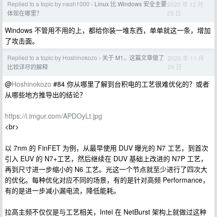
Replied to a topic by naoh1000
Linux 比 Windows 安全主要
2020 年 12 月
›
25 日
体现在哪里？
Windows 不管用不用的上，都给你装一堆东西，单单就这一条，增加
了攻击面。
Replied to a topic by Hoshinokozo
关于 M1，这篇文章做了
2020 年 11 月
›
20 日
比较详尽的解释
@
Hoshinokozo
#84 你从哪里了解到台积电的工艺很难优化的？或者
从哪些地方推导出的结论？
https://i.imgur.com/APDOyLt.jpg
<br>
以 7nm 的 FinFET 为例，从最早使用 DUV 曝光的 N7 工艺，到首次
引入 EUV 的 N7+工艺，然后继续在 DUV 基础上改进的 N7P 工艺，
再到尺寸进一步缩小的 N6 工艺。光这一个节点就至少进行了四次大
的优化。每种优化对应不同的场景，有的是针对高频 Performance，
有的是进一步减小漏电流，降低能耗。
拉高主频不仅仅是与工艺相关，Intel 在 NetBurst 架构上就做过这种