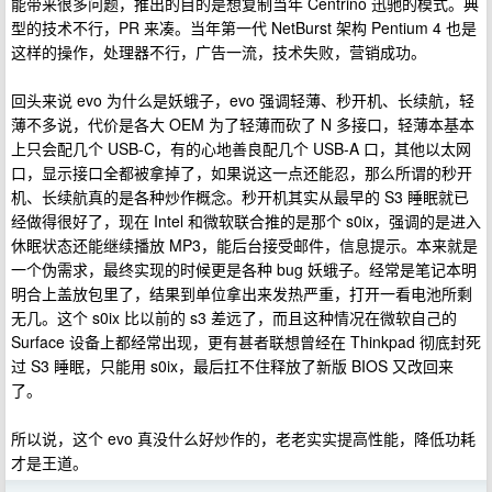
能带来很多问题，推出的目的是想复制当年 Centrino 迅驰的模式。典
型的技术不行，PR 来凑。当年第一代 NetBurst 架构 Pentium 4 也是
这样的操作，处理器不行，广告一流，技术失败，营销成功。
回头来说 evo 为什么是妖蛾子，evo 强调轻薄、秒开机、长续航，轻
薄不多说，代价是各大 OEM 为了轻薄而砍了 N 多接口，轻薄本基本
上只会配几个 USB-C，有的心地善良配几个 USB-A 口，其他以太网
口，显示接口全都被拿掉了，如果说这一点还能忍，那么所谓的秒开
机、长续航真的是各种炒作概念。秒开机其实从最早的 S3 睡眠就已
经做得很好了，现在 Intel 和微软联合推的是那个 s0ix，强调的是进入
休眠状态还能继续播放 MP3，能后台接受邮件，信息提示。本来就是
一个伪需求，最终实现的时候更是各种 bug 妖蛾子。经常是笔记本明
明合上盖放包里了，结果到单位拿出来发热严重，打开一看电池所剩
无几。这个 s0ix 比以前的 s3 差远了，而且这种情况在微软自己的
Surface 设备上都经常出现，更有甚者联想曾经在 Thinkpad 彻底封死
过 S3 睡眠，只能用 s0ix，最后扛不住释放了新版 BIOS 又改回来
了。
所以说，这个 evo 真没什么好炒作的，老老实实提高性能，降低功耗
才是王道。