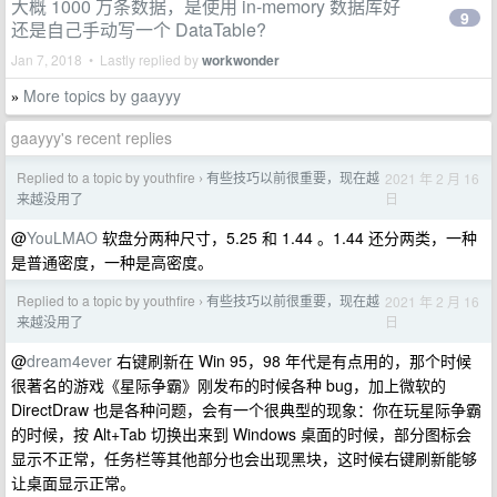
大概 1000 万条数据，是使用 in-memory 数据库好
9
还是自己手动写一个 DataTable?
Jan 7, 2018 • Lastly replied by
workwonder
More topics by gaayyy
»
gaayyy's recent replies
Replied to a topic by youthfire
有些技巧以前很重要，现在越
2021 年 2 月 16
›
日
来越没用了
@
YouLMAO
软盘分两种尺寸，5.25 和 1.44 。1.44 还分两类，一种
是普通密度，一种是高密度。
Replied to a topic by youthfire
有些技巧以前很重要，现在越
2021 年 2 月 16
›
日
来越没用了
@
dream4ever
右键刷新在 Win 95，98 年代是有点用的，那个时候
很著名的游戏《星际争霸》刚发布的时候各种 bug，加上微软的
DirectDraw 也是各种问题，会有一个很典型的现象：你在玩星际争霸
的时候，按 Alt+Tab 切换出来到 Windows 桌面的时候，部分图标会
显示不正常，任务栏等其他部分也会出现黑块，这时候右键刷新能够
让桌面显示正常。