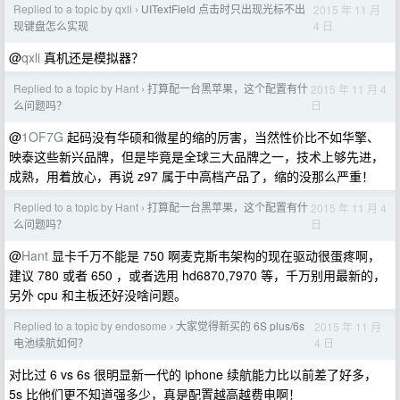
Replied to a topic by qxli
UITextField 点击时只出现光标不出
2015 年 11 月
›
4 日
现键盘怎么实现
@
qxli
真机还是模拟器？
Replied to a topic by Hant
打算配一台黑苹果，这个配置有什
2015 年 11 月 4
›
日
么问题吗？
@
1OF7G
起码没有华硕和微星的缩的厉害，当然性价比不如华擎、
映泰这些新兴品牌，但是毕竟是全球三大品牌之一，技术上够先进，
成熟，用着放心，再说 z97 属于中高档产品了，缩的没那么严重！
Replied to a topic by Hant
打算配一台黑苹果，这个配置有什
2015 年 11 月 4
›
日
么问题吗？
@
Hant
显卡千万不能是 750 啊麦克斯韦架构的现在驱动很蛋疼啊，
建议 780 或者 650 ，或者选用 hd6870,7970 等，千万别用最新的，
另外 cpu 和主板还好没啥问题。
Replied to a topic by endosome
大家觉得新买的 6S plus/6s
2015 年 11 月
›
4 日
电池续航如何？
对比过 6 vs 6s 很明显新一代的 iphone 续航能力比以前差了好多，
5s 比他们更不知道强多少，真是配置越高越费电啊！