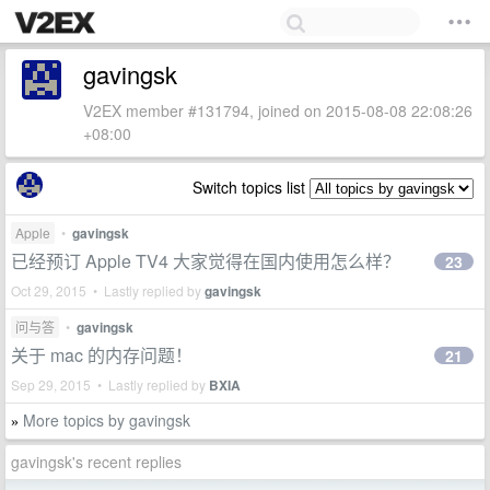
gavingsk
V2EX member #131794, joined on 2015-08-08 22:08:26
+08:00
Switch topics list
Apple
•
gavingsk
已经预订 Apple TV4 大家觉得在国内使用怎么样？
23
Oct 29, 2015 • Lastly replied by
gavingsk
问与答
•
gavingsk
关于 mac 的内存问题！
21
Sep 29, 2015 • Lastly replied by
BXIA
More topics by gavingsk
»
gavingsk's recent replies