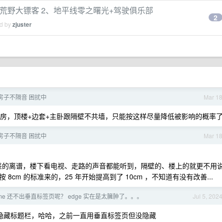
：荒野大镖客 2、地平线零之曙光+驾驶俱乐部
2
ed by
zjuster
的房子不隔音 困扰中
Mar 1
的新房，顶楼+边套+主卧跟隔壁不共墙，只能按这样尽量降低被影响的概率
的房子不隔音 困扰中
Mar 1
是差的离谱，楼下看电视、走路的声音都能听到，隔壁的、楼上的就更不用
cm 的标准来的，25 年开始提高到了 10cm ，不知道有没有改善...
ome 还不出垂直标签页呢？ edge 实在是太臃肿了。。。
Jul 5, 202
可以隐藏标题栏，哈哈，之前一直用垂直标签页但没隐藏