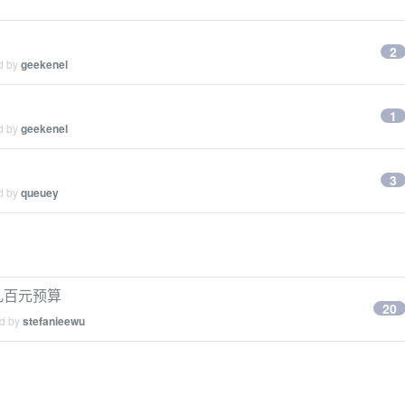
2
ed by
geekenel
1
ed by
geekenel
3
ed by
queuey
几百元预算
20
ed by
stefanieewu