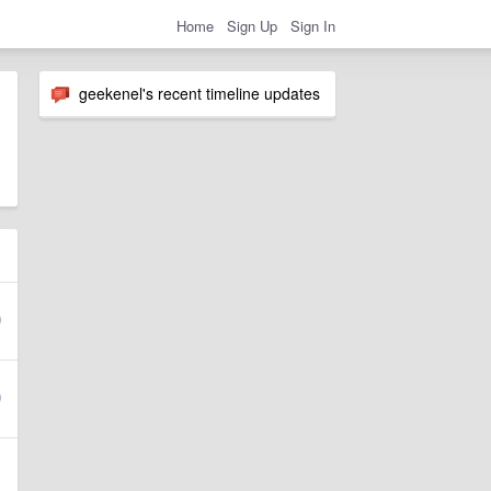
Home
Sign Up
Sign In
geekenel's recent timeline updates