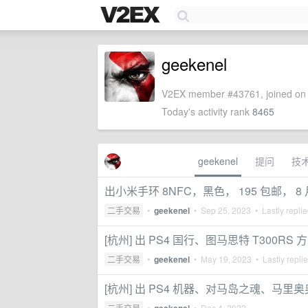
geekenel
V2EX member #43761, joined on 
Today's activity rank
8465
geekenel
提问
技
出小米手环 8NFC，黑色， 195 包邮， 8
二手交易
•
geekenel
•
Sep 25, 2023
• Lastly repli
[杭州] 出 PS4 国行、图马思特 T300RS 
二手交易
•
geekenel
•
May 19, 2023
• Lastly repli
[杭州] 出 PS4 机器、对马岛之魂、马里奥奥
二手交易
•
•
Dec 4, 2022