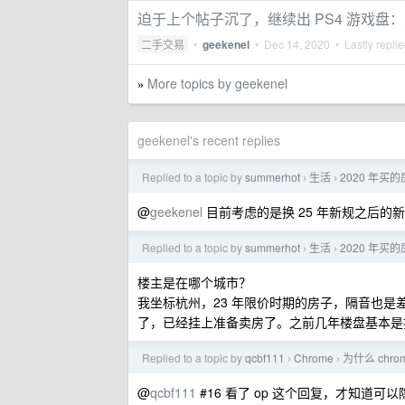
迫于上个帖子沉了，继续出 PS4 游戏盘
二手交易
•
geekenel
•
Dec 14, 2020
• Lastly repli
More topics by geekenel
»
geekenel's recent replies
Replied to a topic by
summerhot
生活
2020 年买
›
›
@
geekenel
目前考虑的是换 25 年新规之后
Replied to a topic by
summerhot
生活
2020 年买
›
›
楼主是在哪个城市？
我坐标杭州，23 年限价时期的房子，隔音也
了，已经挂上准备卖房了。之前几年楼盘基本是按 8
Replied to a topic by
qcbf111
Chrome
为什么 chr
›
›
@
qcbf111
#16 看了 op 这个回复，才知道