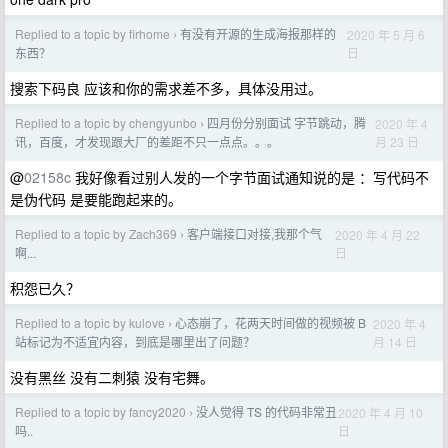
Replied to a topic by firhome
有没有开源的生成海报那样的
2020 年 5 月 6
›
日
东西？
搜索下码良 应该和你的需求差不多，具体没用过。
Replied to a topic by chengyunbo
四月份分别面试 字节跳动，腾
2020 年 4
›
月 23 日
讯，百度，才发现跟大厂的差距不只一点点。。。
@
02158c
我好像看过别人发的一个字节面试通知说的是 ：写代码不
是伪代码 是要能跑起来的。
Replied to a topic by Zach369
客户端接口对接,我那个气
2020 年 4 月 22
›
日
啊...
积怨已久？
Replied to a topic by kulove
心态崩了，花两天时间做的视频被 B
2020 年 4
›
月 14 日
站标记为不适宜内容，到底是哪里出了问题？
没有黑丝 没有二刺猿 没有宅舞。
Replied to a topic by fancy2020
没人觉得 TS 的代码非常丑
2020 年 4 月 10
›
日
吗..