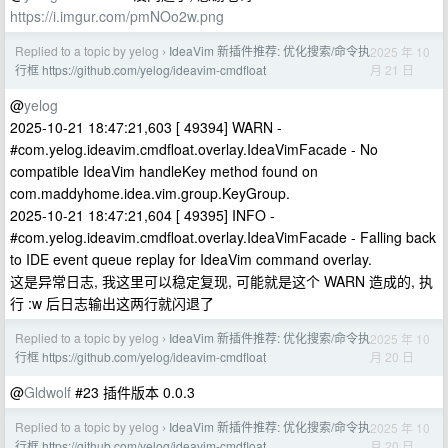
https://i.imgur.com/pmNOo2w.png
Replied to a topic by yelog
IdeaVim 新插件推荐: 优化搜索/命令执
2025 年 10
›
月 21 日
行框 https://github.com/yelog/ideavim-cmdfloat
@
yelog
2025-10-21 18:47:21,603 [ 49394] WARN -
#com.yelog.ideavim.cmdfloat.overlay.IdeaVimFacade - No
compatible IdeaVim handleKey method found on
com.maddyhome.idea.vim.group.KeyGroup.
2025-10-21 18:47:21,604 [ 49395] INFO -
#com.yelog.ideavim.cmdfloat.overlay.IdeaVimFacade - Falling back
to IDE event queue replay for IdeaVim command overlay.
这是异常日志, 我这里可以稳定复现, 可能就是这个 WARN 造成的, 执
行 :w 后日志输出这两行就闪退了
Replied to a topic by yelog
IdeaVim 新插件推荐: 优化搜索/命令执
2025 年 10
›
月 20 日
行框 https://github.com/yelog/ideavim-cmdfloat
@
Gldwolf
#23 插件版本 0.0.3
Replied to a topic by yelog
IdeaVim 新插件推荐: 优化搜索/命令执
2025 年 10
›
月 20 日
行框 https://github.com/yelog/ideavim-cmdfloat