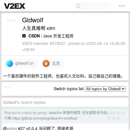
Gldwolf
人生真难啊 xdm
🏢
CSDN
/ Java 开发工程师
V2EX member #578227, joined on 2022-04-14 14:26:50
+08:00
gldwolf.cn
北京
一个喜欢硬件的软件工程师，也喜欢人文社科，自己做自己的偶像。
Switch topics list
Gldwolf's recent replies
Replied to a topic by yelog
IdeaVim 新插件推荐: 优化搜索/命令执
2025 年 10
›
月 23 日
行框 https://github.com/yelog/ideavim-cmdfloat
@
yelog
#27 v0.0.4 没问题了, 感谢老哥