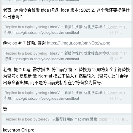
老哥, :w 命令会触发 idea 闪退, Idea 版本: 2025.2, 这个我还要提供什
么日志吗?
Replied to a topic by yelog
IdeaVim 新插件推荐: 优化搜索/命令执
2025 年 10
›
月 17 日
行框 https://github.com/yelog/ideavim-cmdfloat
@
yelog
#17 好嘞, 感谢
https://i.imgur.com/pmNOo2w.png
Replied to a topic by yelog
IdeaVim 新插件推荐: 优化搜索/命令执
2025 年 10
›
月 17 日
行框 https://github.com/yelog/ideavim-cmdfloat
老哥, 提个 bug, 需求描述: 将当前字符 'x' 替换为 ':'(即将某个字符替换
为冒号); 复现步骤: Normal 模式下输入 r, 然后输入 :(冒号), 此时会弹
出命令输出框, 而不是将当前光标所在字符替换为冒号.
Replied to a topic by yelog
IdeaVim 新插件推荐: 优化搜索/命令执
2025 年 10
›
月 17 日
行框 https://github.com/yelog/ideavim-cmdfloat
赞
Replied to a topic by zeredy
求推荐好用的 mac mini 键盘
2025 年 6 月 19 日
›
keychron Q4 pro