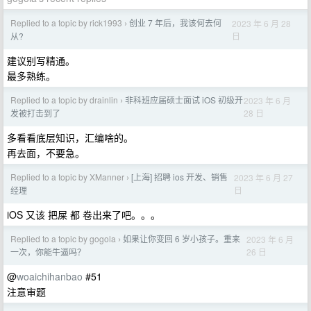
Replied to a topic by rick1993
创业 7 年后，我该何去何
2023 年 6 月 28
›
日
从?
建议别写精通。
最多熟练。
Replied to a topic by drainlin
非科班应届硕士面试 iOS 初级开
2023 年 6 月
›
28 日
发被打击到了
多看看底层知识，汇编啥的。
再去面，不要急。
Replied to a topic by XManner
[上海] 招聘 ios 开发、销售
2023 年 6 月 27
›
日
经理
iOS 又该 把屎 都 卷出来了吧。。。
Replied to a topic by gogola
如果让你变回 6 岁小孩子。重来
2023 年 6 月
›
26 日
一次，你能牛逼吗？
@
woaichihanbao
#51
注意审题