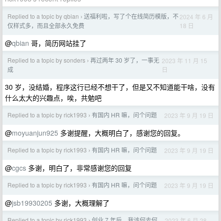
Replied to a topic by qbian
送福利啦，写了个在线简历模版，不
2024 年 6 月
›
18 日
仅样式多，而且全部永久免费
@
qbian
哥，简历网站挂了
Replied to a topic by sonders
再过两年 30 岁了，一事无
2023 年 11 月 15
›
日
成
30 岁，没结婚，程序这行已经不想干了，但是又不知道能干啥，没有
什么太大的兴趣点，唉，共勉吧
Replied to a topic by rick1993
有国内 HR 嘛，问个问题
2023 年 9 月 19 日
›
@
moyuanjun925
多谢提醒，大概明白了，感谢您的回复。
Replied to a topic by rick1993
有国内 HR 嘛，问个问题
2023 年 9 月 19 日
›
@
cgcs
多谢，明白了，非常感谢您的回复
Replied to a topic by rick1993
有国内 HR 嘛，问个问题
2023 年 9 月 19 日
›
@
jsb19930205
多谢，大概理解了
Replied to a topic by rick1993
创业 7 年后，我该何去何
2023 年 6 月 28
›