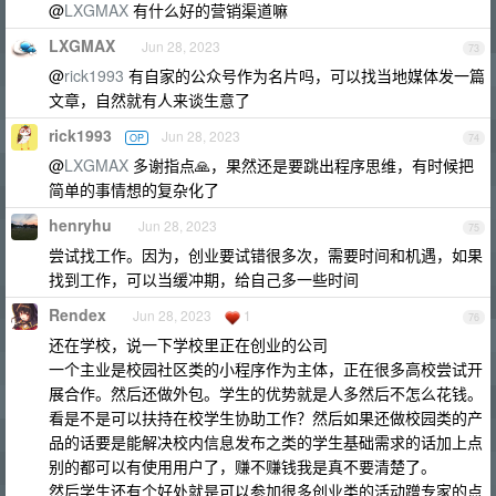
@
LXGMAX
有什么好的营销渠道嘛
LXGMAX
Jun 28, 2023
73
@
rick1993
有自家的公众号作为名片吗，可以找当地媒体发一篇
文章，自然就有人来谈生意了
rick1993
Jun 28, 2023
OP
74
@
LXGMAX
多谢指点🙏，果然还是要跳出程序思维，有时候把
简单的事情想的复杂化了
henryhu
Jun 28, 2023
75
尝试找工作。因为，创业要试错很多次，需要时间和机遇，如果
找到工作，可以当缓冲期，给自己多一些时间
Rendex
Jun 28, 2023
1
76
还在学校，说一下学校里正在创业的公司
一个主业是校园社区类的小程序作为主体，正在很多高校尝试开
展合作。然后还做外包。学生的优势就是人多然后不怎么花钱。
看是不是可以扶持在校学生协助工作？然后如果还做校园类的产
品的话要是能解决校内信息发布之类的学生基础需求的话加上点
别的都可以有使用用户了，赚不赚钱我是真不要清楚了。
然后学生还有个好处就是可以参加很多创业类的活动蹭专家的点