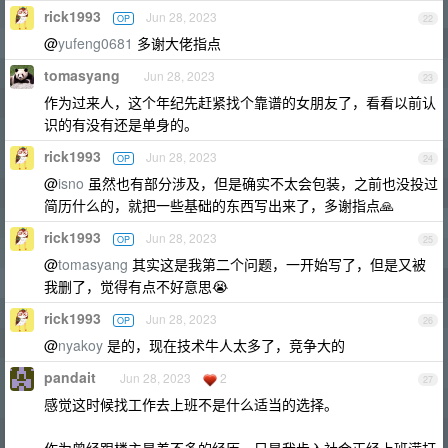
rick1993
Jun 28, 2023
OP
22
@
yufeng0681
多谢大佬指点
tomasyang
Jun 28, 2023
23
作为过来人，这个年纪先赶紧找个靠谱的女朋友了，看看以前认
识的有没有还是单身的。
rick1993
Jun 28, 2023
OP
24
@
isno
虽然也有部分涉及，但是确实不太会包装，之前也没投过
简历什么的，就把一些基础的东西写出来了，多谢指点🙏
rick1993
Jun 28, 2023
OP
25
@
tomasyang
其实这是我第二个问题，一开始写了，但是又被
我删了，觉得有点不好意思😭
rick1993
Jun 28, 2023
OP
26
@
nyakoy
是的，现在技术牛人太多了，竞争大的
pandait
Jun 28, 2023
2
27
感觉这时候找工作去上班不是什么适当的选择。
作为曾经跟楼主是差不多的经历，只是我步入社会正经上班满打