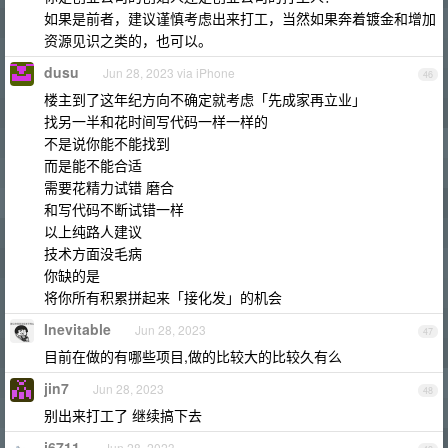
如果是前者，建议谨慎考虑出来打工，当然如果奔着镀金和增加
资源见识之类的，也可以。
dusu
Jun 28, 2023 via iPhone
46
楼主到了这年纪方向不确定就考虑「先成家再立业」
找另一半和花时间写代码一样一样的
不是说你能不能找到
而是能不能合适
需要花精力试错 磨合
和写代码不断试错一样
以上纯路人建议
技术方面没毛病
你缺的是
将你所有积累拼起来「接化发」的机会
Inevitable
Jun 28, 2023
47
目前在做的有哪些项目,做的比较大的比较久有么
jin7
Jun 28, 2023
48
别出来打工了 继续搞下去
j6711
Jun 28, 2023