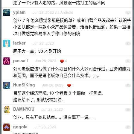
走了一个少有人走的路，风景跟一路打工的远不同
yplam
Jun 28, 2023 via Android
32
创业 7 年怎么感觉像都是接的单？或者自营产品没起来？认识些
小团队都是一两款小众产品运营着，活得也挺滋润，如果一直接
项目做感觉容易陷入手停口停的困境
iacker
Jun 28, 2023
33
胆子大一点，30 才刚开始
passall
Jun 28, 2023
4
34
公司老板应该写做了什么项目和什么大公司合作过，业务的能力
和范围，而不是写老板你自己会什么技术。。。
HunSiKing
Jun 28, 2023
1
35
目前这个经济环境, 10 个老板 9 个跟你一样焦虑.
建议给不了, 那就祝福加油.
DAMNYOU
Jun 28, 2023
36
创业，只有开始和结束。。没有离开一说。。
gogola
Jun 28, 2023
37