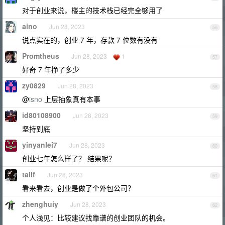
对于创业来说，楼主的技术栈已经完全够用了
aino
Jun 28, 2023
56
说点实在的，创业 7 年，存款 7 位数有没有
Promtheus
Jun 28, 2023
1
57
好奇 7 年挣了多少
zy0829
Jun 28, 2023
58
@
isno
上层抽象真有本事
id80108900
Jun 28, 2023
59
坚持到底
yinyanlei7
Jun 28, 2023
60
创业七年怎么样了？ 结果呢？
tailf
Jun 28, 2023
61
看来看去，创业是做了个外包公司？
zhenghuiy
Jun 28, 2023
62
个人浅见：比较建议找靠谱的创业团队的机会。