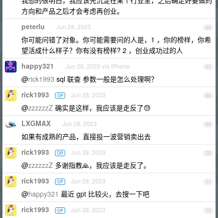
方向和产品之后才会考虑再创业。
peterlu
Jun 28, 2023
66
你可能问错了对象。你可能需要问的人是，1 ，你的榜样，你希
望活成什么样子？你有没有榜样? 2 ，创业成功过的人
happy321
Jun 28, 2023 via iPhone
67
@
rick1993
sql 联查 参数一般是怎么处理啊？
rick1993
Jun 28, 2023
OP
68
@
zzzzzzZ
确实是这样，我应该是走反了😓
LXGMAX
Jun 28, 2023
69
如果有成熟的产品，直接投一波营销卖出去
rick1993
Jun 28, 2023
OP
70
@
zzzzzzZ
多谢指教🙏，我应该是走反了。
rick1993
Jun 28, 2023
OP
71
@
happy321
最近 gpt 比较火，去搜一下吧
rick1993
Jun 28, 2023
OP
72