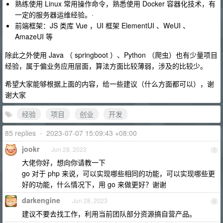
熟练使用 Linux 常用操作命令，熟悉使用 Docker 容器化技术，有
一定的服务器运维经验。·
前端框架：JS 类库 Vue ，UI 框架 ElementUI 、WeUI 、
AmazeUI 等
除此之外使用 Java （ springboot ）、Python （爬虫）也有少量项目
经验，属于偏业务应用层面，算法方面比较薄弱，涉及的比较少。
希望大家能够根据上面的内容，给一些建议（什么方面都可以），谢
谢大家
经验
项目
创业
开发
85 replies
•
2023-07-07 15:09:43 +08:00
jookr
Jun 28, 2023
1
大佬你好，想向你请教一下
go 对于 php 来说，可以实现哪些相同的功能，可以实现哪些更
好的功能，什么情况下，用 go 来做更好？谢谢
darkengine
Jun 28, 2023
2
建议不要去找工作，利用当前团队部分资源搞自营产品。