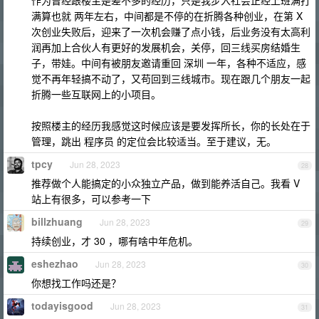
满算也就 两年左右，中间都是不停的在折腾各种创业，在第 X
次创业失败后，迎来了一次机会赚了点小钱，后业务没有太高利
润再加上合伙人有更好的发展机会，关停，回三线买房结婚生
子，带娃。中间有被朋友邀请重回 深圳 一年，各种不适应，感
觉不再年轻搞不动了，又苟回到三线城市。现在跟几个朋友一起
折腾一些互联网上的小项目。
按照楼主的经历我感觉这时候应该是要发挥所长，你的长处在于
管理，跳出 程序员 的定位会比较适当。至于建议，无。
tpcy
Jun 28, 2023
28
推荐做个人能搞定的小众独立产品，做到能养活自己。我看 V
站上有很多，可以参考一下
billzhuang
Jun 28, 2023
29
持续创业，才 30 ，哪有啥中年危机。
eshezhao
Jun 28, 2023
30
你想找工作吗还是？
todayisgood
Jun 28, 2023
31