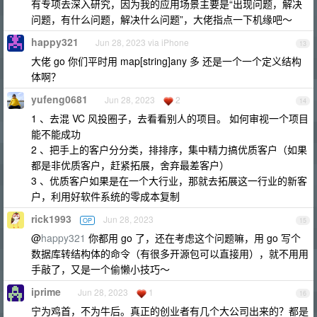
有专项去深入研究，因为我的应用场景主要是“出现问题，解决
问题，有什么问题，解决什么问题”，大佬指点一下机缘吧～
happy321
Jun 28, 2023 via iPhone
13
大佬 go 你们平时用 map[string]any 多 还是一个一个定义结构
体啊？
yufeng0681
Jun 28, 2023
2
14
1 、去混 VC 风投圈子，去看看别人的项目。 如何审视一个项目
能不能成功
2 、把手上的客户分分类，排排序，集中精力搞优质客户（如果
都是非优质客户，赶紧拓展，舍弃最差客户）
3 、优质客户如果是在一个大行业，那就去拓展这一行业的新客
户，利用好软件系统的零成本复制
rick1993
Jun 28, 2023
OP
15
@
happy321
你都用 go 了，还在考虑这个问题嘛，用 go 写个
数据库转结构体的命令（有很多开源包可以直接用），就不用用
手敲了，又是一个偷懒小技巧～
iprime
Jun 28, 2023
1
16
宁为鸡首，不为牛后。真正的创业者有几个大公司出来的？都是