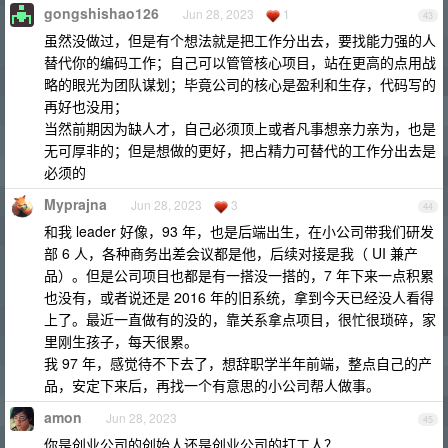
gongshishao126
Jun 28, 2023
1
43
虽然没做过，但是有个想法就是把工作分出去，要找能力强的人
替代你的编码工作；自己可以管管核心项目，站在更高的点用战
略的眼光为团队谋划；毕竟公司的核心是盈利和生存，代码写的
再好也没用；
当然前期因为缺人才，自己必须顶上或者凡事想亲力亲为，也是
无可厚非的；但是想做的更好，把占精力可替代的工作分出去是
必须的
Myprajna
Jun 28, 2023
3
44
和我 leader 好像，93 年，也是后端出生，在小公司带我们研发
部 6 人，各种商务出差会议都是他，后续对接是我（ UI 兼产
品）。但是公司项目也都是有一搭没一搭的，7 年下来一点积累
也没有，或者说还是 2016 年的旧系统，拿到今天已经没人看得
上了。最近一直做有的没的，靠关系拿点项目，很忙很琐碎，家
里刚生孩子，每天很累。
我 97 年，感觉待不下去了，想辞职学半年前端，整点自己的产
品，安定下来后，再找一个有意思的小公司帮人做事。
amon
Jun 28, 2023
45
你是创业公司的创始人还是创业公司的打工人？