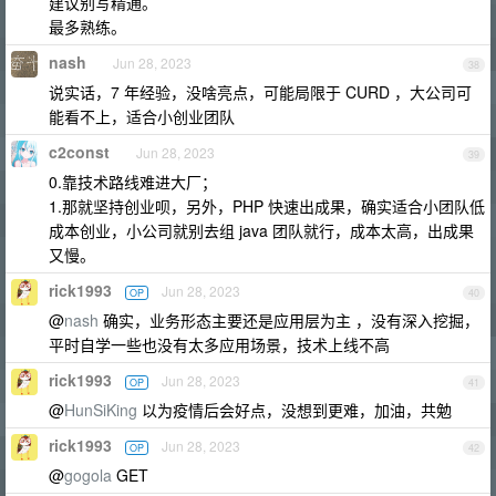
建议别写精通。
最多熟练。
nash
Jun 28, 2023
38
说实话，7 年经验，没啥亮点，可能局限于 CURD ，大公司可
能看不上，适合小创业团队
c2const
Jun 28, 2023
39
0.靠技术路线难进大厂；
1.那就坚持创业呗，另外，PHP 快速出成果，确实适合小团队低
成本创业，小公司就别去组 java 团队就行，成本太高，出成果
又慢。
rick1993
Jun 28, 2023
OP
40
@
nash
确实，业务形态主要还是应用层为主 ，没有深入挖掘，
平时自学一些也没有太多应用场景，技术上线不高
rick1993
Jun 28, 2023
OP
41
@
HunSiKing
以为疫情后会好点，没想到更难，加油，共勉
rick1993
Jun 28, 2023
OP
42
@
gogola
GET