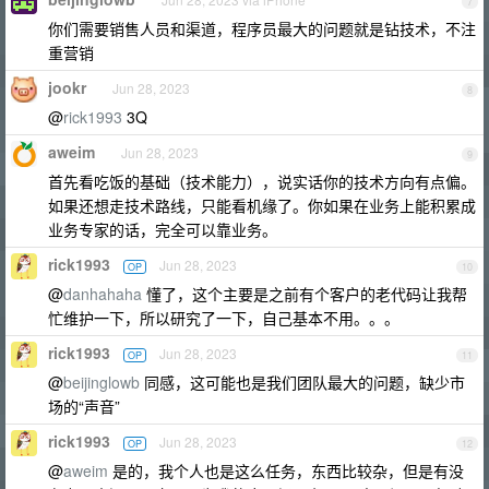
7
你们需要销售人员和渠道，程序员最大的问题就是钻技术，不注
重营销
jookr
Jun 28, 2023
8
@
rick1993
3Q
aweim
Jun 28, 2023
9
首先看吃饭的基础（技术能力），说实话你的技术方向有点偏。
如果还想走技术路线，只能看机缘了。你如果在业务上能积累成
业务专家的话，完全可以靠业务。
rick1993
Jun 28, 2023
OP
10
@
danhahaha
懂了，这个主要是之前有个客户的老代码让我帮
忙维护一下，所以研究了一下，自己基本不用。。。
rick1993
Jun 28, 2023
OP
11
@
beijinglowb
同感，这可能也是我们团队最大的问题，缺少市
场的“声音”
rick1993
Jun 28, 2023
OP
12
@
aweim
是的，我个人也是这么任务，东西比较杂，但是有没