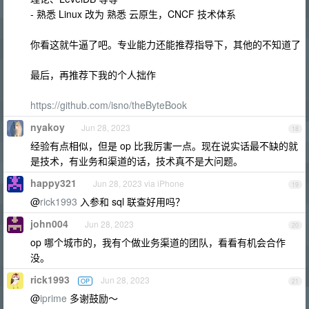
- 熟悉 Linux 改为 熟悉 云原生，CNCF 技术体系
你看这就牛逼了吧。专业能力还能推荐指导下，其他的不知道了
最后，再推荐下我的个人拙作
https://github.com/isno/theByteBook
nyakoy
Jun 28, 2023
18
经验有点相似，但是 op 比我厉害一点。现在说实话最不缺的就
是技术，有业务和渠道的话，技术真不是大问题。
happy321
Jun 28, 2023 via iPhone
19
@
rick1993
入参和 sql 联查好用吗？
john004
Jun 28, 2023
20
op 哪个城市的，我有个做业务渠道的团队，看看有机会合作
没。
rick1993
Jun 28, 2023
OP
21
@
iprime
多谢鼓励～