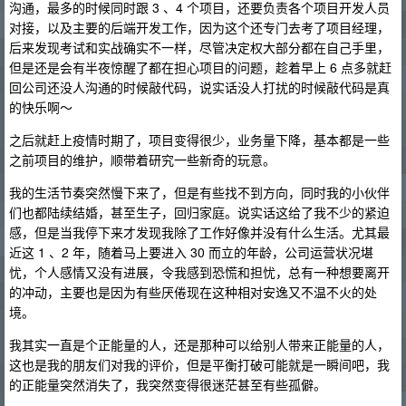
沟通，最多的时候同时跟 3 、4 个项目，还要负责各个项目开发人员
对接，以及主要的后端开发工作，因为这个还专门去考了项目经理，
后来发现考试和实战确实不一样，尽管决定权大部分都在自己手里，
但是还是会有半夜惊醒了都在担心项目的问题，趁着早上 6 点多就赶
回公司还没人沟通的时候敲代码，说实话没人打扰的时候敲代码是真
的快乐啊～
之后就赶上疫情时期了，项目变得很少，业务量下降，基本都是一些
之前项目的维护，顺带着研究一些新奇的玩意。
我的生活节奏突然慢下来了，但是有些找不到方向，同时我的小伙伴
们也都陆续结婚，甚至生子，回归家庭。说实话这给了我不少的紧迫
感，但是当我停下来才发现我除了工作好像并没有什么生活。尤其最
近这 1 、2 年，随着马上要进入 30 而立的年龄，公司运营状况堪
忧，个人感情又没有进展，令我感到恐慌和担忧，总有一种想要离开
的冲动，主要也是因为有些厌倦现在这种相对安逸又不温不火的处
境。
我其实一直是个正能量的人，还是那种可以给别人带来正能量的人，
这也是我的朋友们对我的评价，但是平衡打破可能就是一瞬间吧，我
的正能量突然消失了，我突然变得很迷茫甚至有些孤僻。