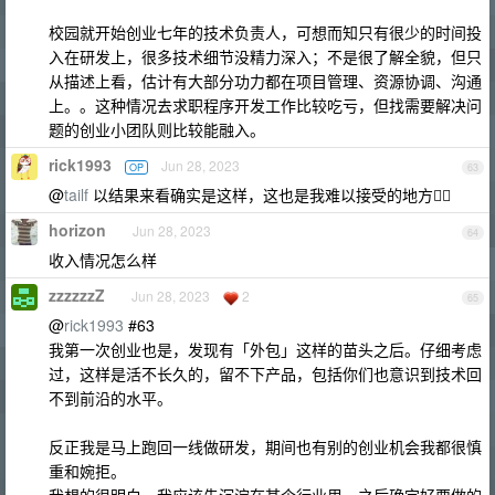
校园就开始创业七年的技术负责人，可想而知只有很少的时间投
入在研发上，很多技术细节没精力深入；不是很了解全貌，但只
从描述上看，估计有大部分功力都在项目管理、资源协调、沟通
上。。这种情况去求职程序开发工作比较吃亏，但找需要解决问
题的创业小团队则比较能融入。
rick1993
Jun 28, 2023
OP
63
@
tailf
以结果来看确实是这样，这也是我难以接受的地方😮‍💨
horizon
Jun 28, 2023
64
收入情况怎么样
zzzzzzZ
Jun 28, 2023
2
65
@
rick1993
#63
我第一次创业也是，发现有「外包」这样的苗头之后。仔细考虑
过，这样是活不长久的，留不下产品，包括你们也意识到技术回
不到前沿的水平。
反正我是马上跑回一线做研发，期间也有别的创业机会我都很慎
重和婉拒。
我想的很明白，我应该先沉淀在某个行业里，之后确定好要做的