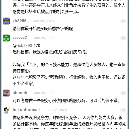
评，有些还是会正儿八经从创业角度来看学生的项目的，我个人
感觉是比毕业后被点评的机会多一点。
zh3256
Jun 28, 2023
77
请问你最开始是如何积攒客户的呢
zzzzzzZ
Jun 28, 2023
78
@
rick1993
#70
起码目前，我是为自己的决策感到庆幸的。
起码我「当下」的个人技术能力，是超过绝大多数人，也一直保
持在前沿。
这些年也积累了不少管理经验，行业经验，收入也不愁，还认识
不少企业家。
shench
Jun 28, 2023
79
可以考虑做一些服务小外贸团队的服务商，可以活的很不错。
hekunhotmail
Jun 28, 2023
80
你这出去没啥竞争力，咋跟别人竞争， 因为你的能力太多，很
多估计都不精，你这年龄还跟刚毕业的或者开发经验 3-5 年的竞