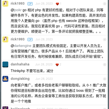
rick1993
Jun 28, 2023
1
OP
3
@
jookr
go 相对 php 有更好的性能，相对于小团队来说，同等
硬件条件下，有更出色的并发性。如果构建高性能、高并发的应
用我个人更偏向 go （虽然 php 也有 swoole 这种协程框架），
而且说实话，我现在更喜欢用 go ，代码可读性更强，而且相对
更方便维护。顺便说一下，第一条评论就把我楼整歪嘛。。。
rick1993
Jun 28, 2023
OP
4
@
darkengine
主要团队模式有些固定，主要以开发人员为主，
没有营销推广能力，很多产品从 0-1 后就难产了。 再加上团队
有日常开发任务，有时候很难兼顾，团队成员已经开始“疲软”。
danhahaha
Jun 28, 2023
2
5
Thinkphp 不要写出来，减分
dongisking
Jun 28, 2023
6
向老客户推广，或者多找些老客户聊聊取取经。从 0-1 推广大致
你得知道目标群体会出现在哪，比如你通过 boss 得到了一批精
准的公司名称，再去企查查等工商信息获取到联系方式，剩下就
是一个个地推
beijinglowb
Jun 28, 2023 via iPhone