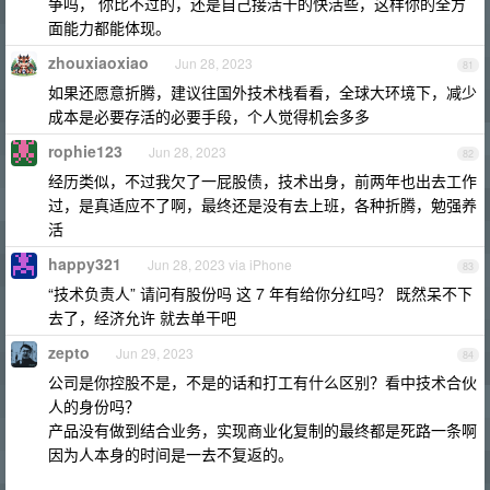
争吗， 你比不过的，还是自己接活干的快活些，这样你的全方
面能力都能体现。
zhouxiaoxiao
Jun 28, 2023
81
如果还愿意折腾，建议往国外技术栈看看，全球大环境下，减少
成本是必要存活的必要手段，个人觉得机会多多
rophie123
Jun 28, 2023
82
经历类似，不过我欠了一屁股债，技术出身，前两年也出去工作
过，是真适应不了啊，最终还是没有去上班，各种折腾，勉强养
活
happy321
Jun 28, 2023 via iPhone
83
“技术负责人” 请问有股份吗 这 7 年有给你分红吗？ 既然呆不下
去了，经济允许 就去单干吧
zepto
Jun 29, 2023
84
公司是你控股不是，不是的话和打工有什么区别？看中技术合伙
人的身份吗？
产品没有做到结合业务，实现商业化复制的最终都是死路一条啊
因为人本身的时间是一去不复返的。