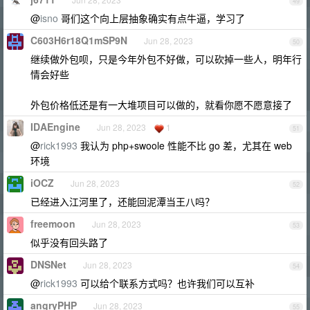
49
@
isno
哥们这个向上层抽象确实有点牛逼，学习了
C603H6r18Q1mSP9N
Jun 28, 2023
50
继续做外包呗，只是今年外包不好做，可以砍掉一些人，明年行
情会好些
外包价格低还是有一大堆项目可以做的，就看你愿不愿意接了
IDAEngine
Jun 28, 2023
1
51
@
rick1993
我认为 php+swoole 性能不比 go 差，尤其在 web
环境
iOCZ
Jun 28, 2023
52
已经进入江河里了，还能回泥潭当王八吗？
freemoon
Jun 28, 2023
53
似乎没有回头路了
DNSNet
Jun 28, 2023
54
@
rick1993
可以给个联系方式吗？也许我们可以互补
angryPHP
Jun 28, 2023
55