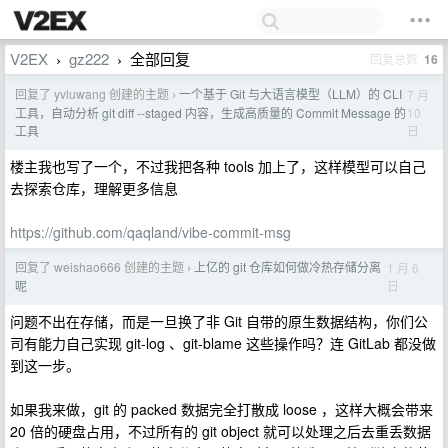
V2EX
gz222
全部回复
回复总数
16
›
›
回复了 yvluwang 创建的主题
一个基于 Git 与大语言模型（LLM）的 CLI
7 月
›
10
工具，自动分析 git diff --staged 内容，生成高质量的 Commit Message 的
日
工具
楼主我也写了一个，不过我把各种 tools 加上了，这样模型可以自己
去探索仓库，理解更多信息
https://github.com/qaqland/vibe-commit-msg
回复了 weishao666 创建的主题
上亿的 git 仓库如何做冷热存储分离
1 月 6
›
日
呢
问题不出在存储，而是一旦换了非 Git 自带的原生数据结构，你们公
司有能力自己实现 git-log 、git-blame 这些操作吗？连 GitLab 都没做
到这一步。
如果我来做，git 的 packed 数据完全打散成 loose ，这样大概会带来
20 倍的硬盘占用，不过所有的 git object 就可以处理之后去重丢数据