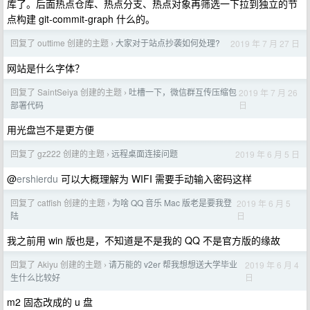
库了。后面热点仓库、热点分支、热点对象再筛选一下拉到独立的节
点构建 git-commit-graph 什么的。
回复了 outtime 创建的主题
大家对于站点抄袭如何处理?
2019 年 7 月 27 日
›
网站是什么字体？
回复了 SaintSeiya 创建的主题
吐槽一下，微信群互传压缩包
2019 年 7 月 26
›
日
部署代码
用光盘岂不是更方便
回复了 gz222 创建的主题
远程桌面连接问题
2019 年 6 月 5 日
›
@
ershierdu
可以大概理解为 WIFI 需要手动输入密码这样
回复了 catfish 创建的主题
为啥 QQ 音乐 Mac 版老是要我登
2019 年 6 月 5
›
日
陆
我之前用 win 版也是，不知道是不是我的 QQ 不是官方版的缘故
回复了 Akiyu 创建的主题
请万能的 v2er 帮我想想送大学毕业
2019 年 6 月 4
›
日
生什么比较好
m2 固态改成的 u 盘