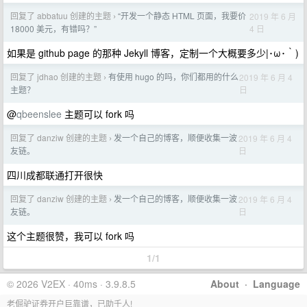
回复了 abbatuu 创建的主题
“开发一个静态 HTML 页面，我要价
2019 年 6 月
›
4 日
18000 美元，有错吗？”
如果是 github page 的那种 Jekyll 博客，定制一个大概要多少|･ω･｀)
回复了 jdhao 创建的主题
有使用 hugo 的吗，你们都用的什么
2019 年 6 月 4
›
日
主题？
@
qbeenslee
主题可以 fork 吗
回复了 danziw 创建的主题
发一个自己的博客，顺便收集一波
2019 年 6 月 4
›
日
友链。
四川成都联通打开很快
回复了 danziw 创建的主题
发一个自己的博客，顺便收集一波
2019 年 6 月 4
›
日
友链。
这个主题很赞，我可以 fork 吗
1/1
© 2026 V2EX · 40ms · 3.9.8.5
About
·
Language
老倔驴证券开户巨靠谱，已助千人!