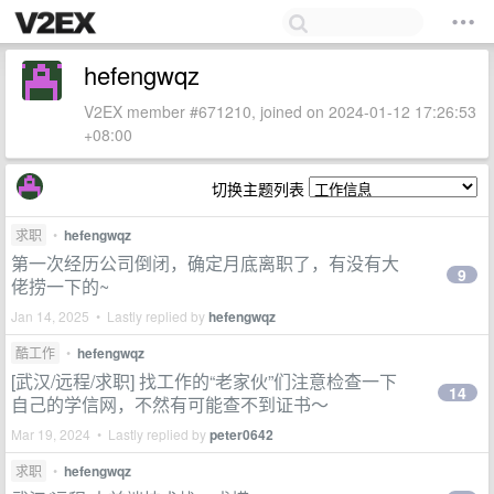
hefengwqz
V2EX member #671210, joined on 2024-01-12 17:26:53
+08:00
切换主题列表
求职
•
hefengwqz
第一次经历公司倒闭，确定月底离职了，有没有大
9
佬捞一下的~
Jan 14, 2025 • Lastly replied by
hefengwqz
酷工作
•
hefengwqz
[武汉/远程/求职] 找工作的“老家伙”们注意检查一下
14
自己的学信网，不然有可能查不到证书～
Mar 19, 2024 • Lastly replied by
peter0642
求职
•
hefengwqz