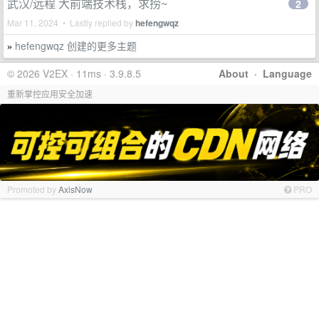
武汉/远程 大前端技术栈，求捞~
2
Mar 11, 2024 • Lastly replied by
hefengwqz
hefengwqz 创建的更多主题
»
© 2026 V2EX · 11ms · 3.9.8.5
About
·
Language
重新掌控应用安全加速
Promoted by
AxisNow
PRO