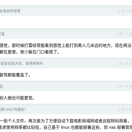
标电自的感受
5 月 7 
打雷
4 月 11 
感觉，那时候打雷经常能看到感觉上能打到离人几米远的地方，现在再没
都在屋里，很少躲在门口看雨了。
不是变化挺大的，值得再等吗
3 月 26 
智驾都能覆盖了。
起
3 月 10 
别人她也可能更苦。
建 NAS 的理由？
2 月 5 
一些个人文件，再次是为了方便自动下载电影局域网或者远程转码观看，
需求使用频率都比较低，自己基于 linux 也都能部署这些，但 nas 部署管