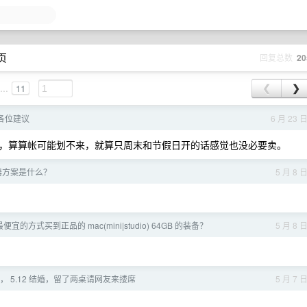
 页
回复总数
20
...
11
❮
❯
各位建议
6 月 23 
，算算帐可能划不来，就算只周末和节假日开的话感觉也没必要卖。
器方案是什么？
5 月 8 
的方式买到正品的 mac(mini|studio) 64GB 的装备？
5 月 8 
 5.12 结婚，留了两桌请网友来搂席
5 月 7 