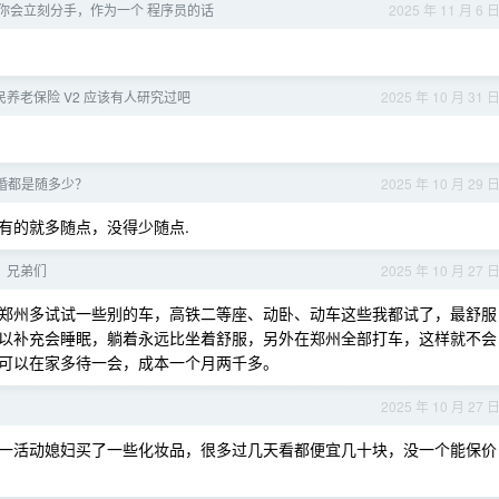
你会立刻分手，作为一个 程序员的话
2025 年 11 月 6 
养老保险 V2 应该有人研究过吧
2025 年 10 月 31 
婚都是随多少？
2025 年 10 月 29 
有的就多随点，没得少随点.
，兄弟们
2025 年 10 月 27 
郑州多试试一些别的车，高铁二等座、动卧、动车这些我都试了，最舒服
以补充会睡眠，躺着永远比坐着舒服，另外在郑州全部打车，这样就不会
可以在家多待一会，成本一个月两千多。
2025 年 10 月 27 
一活动媳妇买了一些化妆品，很多过几天看都便宜几十块，没一个能保价