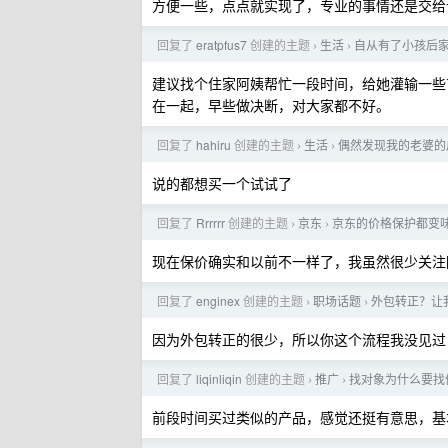
方便一些，点点就实现了，专业的事情还是交给
回复了
eratpfus7
创建的主题
生活
自从有了小孩后
›
›
建议找个住家阿姨帮忙一段时间，给她灌输一些
在一起，早些做决断，对大家都不好。
回复了
hahiru
创建的主题
生活
偶然发现我的老婆的
›
›
说的都想买一个试试了
回复了
Rrrrrr
创建的主题
京东
京东的价格保护都变
›
›
现在保价确实和以前不一样了，我虽然很少关注
回复了
enginex
创建的主题
职场话题
外包转正？让
›
›
因为外包转正的很少，所以你这个流程我没见过
回复了
liqinliqin
创建的主题
推广
找对象为什么要找体
›
›
前段时间买过类似的产品，感觉还挺有意思，基