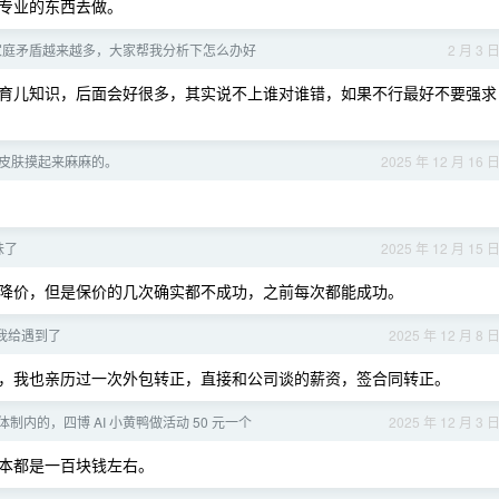
专业的东西去做。
家庭矛盾越来越多，大家帮我分析下怎么办好
2 月 3 
育儿知识，后面会好很多，其实说不上谁对谁错，如果不行最好不要强求
皮肤摸起来麻麻的。
2025 年 12 月 16 
味了
2025 年 12 月 15 
降价，但是保价的几次确实都不成功，之前每次都能成功。
我给遇到了
2025 年 12 月 8 
，我也亲历过一次外包转正，直接和公司谈的薪资，签合同转正。
制内的，四博 AI 小黄鸭做活动 50 元一个
2025 年 12 月 3 
本都是一百块钱左右。