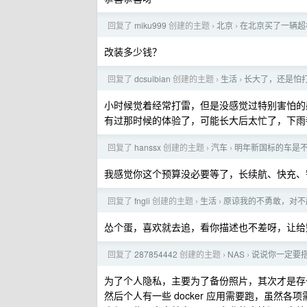
回复了
miku999
创建的主题
北京
在北京买了一辆超
›
›
改装多少钱？
回复了
dcsuibian
创建的主题
生活
长大了，还是怕
›
›
小时候觉着经常打雷，但是没感觉过特别害怕的
有过那时候的体验了，可能长大后太忙了，下雨
回复了
hanssx
创建的主题
汽车
明年新国标的车是
›
›
我感觉你这个预算没必要等了，长续航、快充、
回复了
fngli
创建的主题
生活
原谅我的不勇敢，对不
›
›
怂个蛋，喜欢就去追，看你描述也不差呀，让给
回复了
287854442
创建的主题
NAS
说说你一定要搭
›
›
为了个人隐私，主要为了备份照片，其次才是存
然后个人有一些 docker 应用需要跑，虽然各项