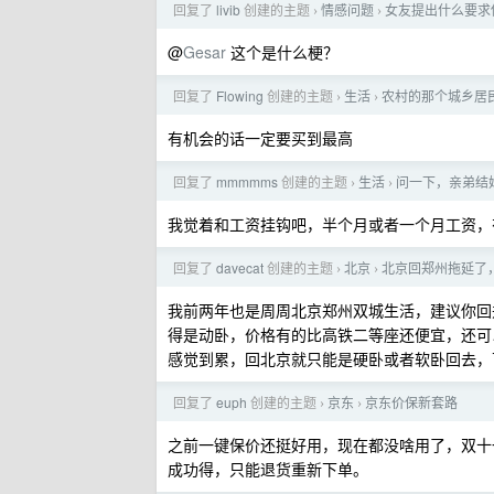
回复了
livib
创建的主题
情感问题
女友提出什么要求
›
›
@
Gesar
这个是什么梗？
回复了
Flowing
创建的主题
生活
农村的那个城乡居民
›
›
有机会的话一定要买到最高
回复了
mmmmms
创建的主题
生活
问一下，亲弟结
›
›
我觉着和工资挂钩吧，半个月或者一个月工资，
回复了
davecat
创建的主题
北京
北京回郑州拖延了
›
›
我前两年也是周周北京郑州双城生活，建议你回
得是动卧，价格有的比高铁二等座还便宜，还可
感觉到累，回北京就只能是硬卧或者软卧回去，
回复了
euph
创建的主题
京东
京东价保新套路
›
›
之前一键保价还挺好用，现在都没啥用了，双十
成功得，只能退货重新下单。