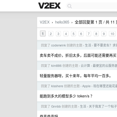
V2EX
hello365
全部回复第 1 页 / 共 11
›
›
1
2
3
4
5
6
7
8
9
10
回复了
coderwink
创建的主题
生活
要不要卖车？求
›
›
卖车卖不成价，折旧太多，后面可能还需要再买
回复了
kim886
创建的主题
云计算
最便宜的云服务
›
›
轻量服务器呀，买十来年，每年平均一百多。
回复了
kisshere
创建的主题
Apple
现在哪里还能花最便宜
›
›
能跑到多大的模型多少 token/s ？
回复了
Gnnbb
创建的主题
生活
关于我发了一个帖子，
›
›
恭喜恭喜呀