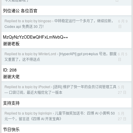
列位诸公 各位百官
Replied to a topic by bingoso
中转稳定运行一个多月了，继续拉新，
6 月 9
›
日
Codex api 免费送 30 刀！
MzQyNzYzODEwQHFxLmNvbQ==
谢谢老板
Replied to a topic by WinterLord
[HyperAPI] gpt pro➕plus 号池，额度
6 月 5
›
日
又重置了，这不得送点
ID: 208
谢谢大佬
Replied to a topic by iPocket
[送码] 维护了快一年的会员订阅管理工具
5 月
›
27 日
— 口袋订阅，最近大幅优化了一版本
支持支持
Replied to a topic by liqinliqin
儿童节抽奖加送书：四博 AI 小黄鸭 50
5 月
›
27 日
元一个，留言送《四博 AI 开发宝典》
节日快乐