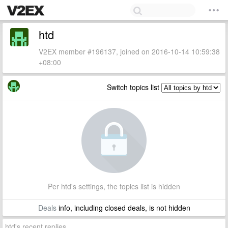
htd
V2EX member #196137, joined on 2016-10-14 10:59:38
+08:00
Switch topics list
Per htd's settings, the topics list is hidden
Deals
info, including closed deals, is not hidden
htd's recent replies