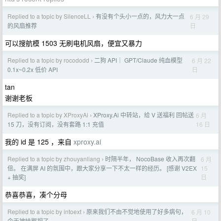
Replied to a topic by SilenceLL
有没有个头小一点的，风力大一点
6 月 29
›
日
的风扇推荐
可以搜航模 1503 无刷电机风扇，便宜又暴力
Replied to a topic by rocododd
二狗 API｜ GPT/Claude 纯血模型
6 月 22
›
日
0.1x~0.2x 低价 API
tan
谢谢老板
Replied to a topic by XProxyAi
XProxy.Ai 中转站，给 V 送福利 回帖送
6 月
›
16 日
15 刀，没有订阅，没有套路 1:1 充值
我的 id 是 125 ，来自
xproxy.ai
Replied to a topic by zhouyanliang
时隔半年， NocoBase 收入再次翻
6 月
›
15
倍。 在满屏 AI 的氛围中，跟大家分享一下不太一样的经历。 [感谢 V2EX
日
+ 抽奖]
恭喜恭喜，凑个分母
Replied to a topic by intoext
原来我们不由不觉地使用了好多病句，
6 月 10
›
日
今天被娃鄙视了