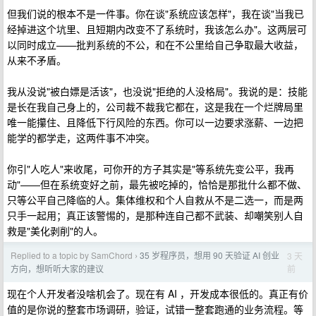
但我们说的根本不是一件事。你在谈"系统应该怎样"，我在谈"当我已
经掉进这个坑里、且短期内改变不了系统时，我该怎么办"。这两层可
以同时成立——批判系统的不公，和在不公里给自己争取最大收益，
从来不矛盾。
我从没说"被白嫖是活该"，也没说"拒绝的人没格局"。我说的是：技能
是长在我自己身上的，公司裁不裁我它都在，这是我在一个烂牌局里
唯一能攥住、且降低下行风险的东西。你可以一边要求涨薪、一边把
能学的都学走，这两件事不冲突。
你引"人吃人"来收尾，可你开的方子其实是"等系统先变公平，我再
动"——但在系统变好之前，最先被吃掉的，恰恰是那批什么都不做、
只等公平自己降临的人。集体维权和个人自救从不是二选一，而是两
只手一起用；真正该警惕的，是那种连自己都不武装、却嘲笑别人自
救是"美化剥削"的人。
Replied to a topic by SamChord
35 岁程序员，想用 90 天验证 AI 创业
3 天
›
前
方向，想听听大家的建议
现在个人开发者没啥机会了。现在有 AI ，开发成本很低的。真正有价
值的是你说的整套市场调研，验证，试错一整套跑通的业务流程。等