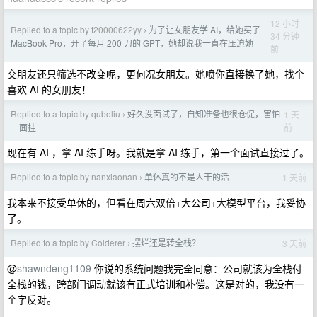
12 小时
Replied to a topic by t20000622yy
为了让女朋友学 AI，给她买了
›
34 分钟
MacBook Pro，开了每月 200 刀的 GPT，她却说我一直在压迫她
前
交朋友还只筛选不改变呢，更何况女朋友。她喷你直接换了她，找个
喜欢 AI 的女朋友！
Replied to a topic by quboliu
好久没面试了，自知准备也很仓促，害怕
1 天
›
前
一面挂
现在有 AI ，拿 AI 练手呀。我就是拿 AI 练手，第一个面试直接过了。
Replied to a topic by nanxiaonan
单休真的不是人干的活
1 天前
›
我本来不接受单休的，但看在周六双倍+大公司+大模型平台，我妥协
了。
Replied to a topic by Colderer
摆烂还是转全栈？
3 天前
›
@
shawndeng1109
你说的系统问题我完全同意：公司就该为全栈付
全栈的钱，跨部门调动就该有正式培训和补偿。这是对的，我没有一
个字反对。