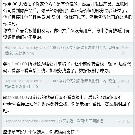
你用 90 天验证了你这个方向是有价值的，然后开发出产品。互联网
公司看到你产品后，你已经帮他们把真正有价值的部分给验证过了，
他们直接让他们程序员 AI 复刻一份就可以了，然后凭借他们的渠道把
你搞死。
你推广产品会被他们发现，你不推广又没有用户。除非你有护城河有
资源是他们办不到的。
Replied to a topic by spike0100
以前公司前后端开发比例 1:2，现在前
5 天
›
前
后端开发比例 1:10
@
spike0100
所以说为啥要开前端了，让个前端转全栈一顿 AI 后端代
码，看都不看直接上线，把服务搞崩了，数据被删了咋办。
Replied to a topic by spike0100
以前公司前后端开发比例 1:2，现在
7 月 31
›
日
前后端开发比例 1:10
@
spike0100
AI 前端的代码我敢不看直接上，后端的代码你敢不
review 直接上线吗？既然都转全栈，你是老板你留谁，答案很明显了
吧。
Replied to a topic by Edisonzzz
分享最近一次面试 五面被拒
7 月 31 日
›
应该是有好几个候选人，你被横向比较了