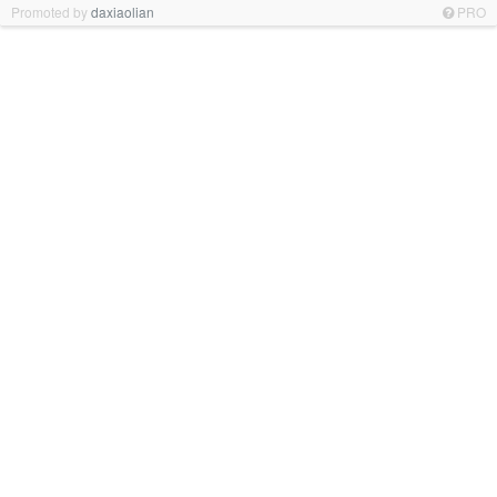
Promoted by
daxiaolian
PRO