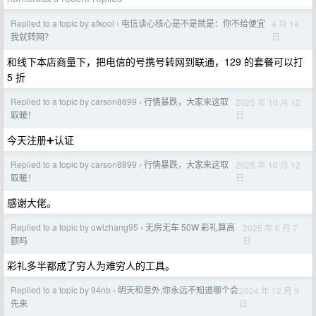
Replied to a topic by afkool
电信谈心核心是不是就是：你不给便宜
4 月 14
›
日
我就转网？
和线下本店商量下，把电信的号携号转网到联通，129 的套餐可以打
5 折
Replied to a topic by carson8899
行情暴跌，大家来这取
2025 年 10 月 12
›
日
取暖！
今天注册➕认证
Replied to a topic by carson8899
行情暴跌，大家来这取
2025 年 10 月 12
›
日
取暖！
感谢大佬。
Replied to a topic by owlzhang95
无房无车 50W 彩礼算高
2025 年 6 月 7
›
日
额吗
彩礼多半都成了穷人为难穷人的工具。
Replied to a topic by 94nb
明天和意外,你永远不知道哪个会
2024 年 12 月 9
›
日
先来