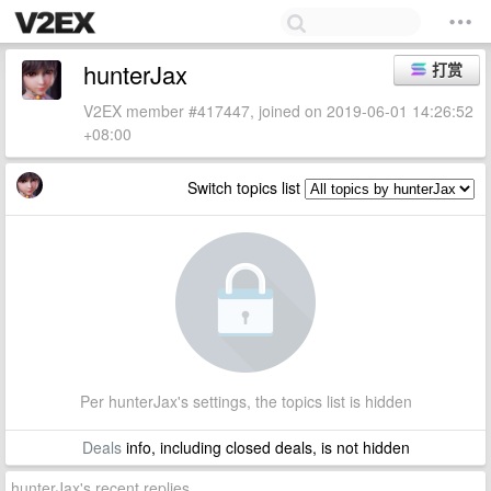
hunterJax
打赏
V2EX member #417447, joined on 2019-06-01 14:26:52
+08:00
Switch topics list
Per hunterJax's settings, the topics list is hidden
Deals
info, including closed deals, is not hidden
hunterJax's recent replies