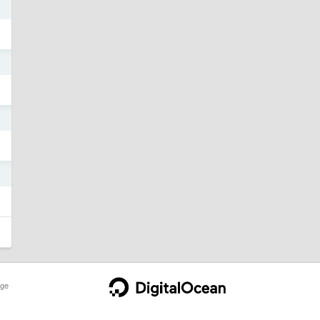
3
3
2
2
ge