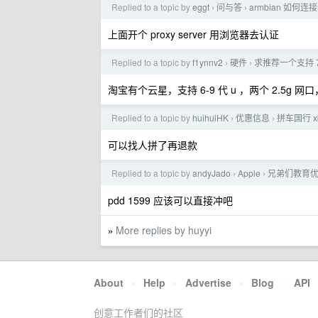
Replied to a topic by
eggt
问与答
armbian 如何连接
›
›
上面开个 proxy server 用浏览器去认证
Replied to a topic by
f1ynnv2
硬件
求推荐一个支持 7 代
›
›
淘宝有个云星，支持 6-9 代 u ，两个 2.5g 网口，
Replied to a topic by
huihuiHK
优惠信息
拼车国行 xb
›
›
可以找人拼了再退款
Replied to a topic by
andyJado
Apple
兄弟们教育优惠
›
›
pdd 1599 应该可以直接冲吧
More replies by huyyi
»
About
·
Help
·
Advertise
·
Blog
·
API
创意工作者们的社区