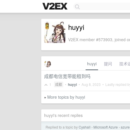
huyyi
V2EX member #573903, joined on
huyyi
提问
技术
成都电信宽带能租到吗
1
成都
•
huyyi
•
Aug 8, 2023
• Lastly replied 
More topics by huyyi
»
huyyi's recent replies
Replied to a topic by
Cyshall
Microsoft Azure
azu
›
›