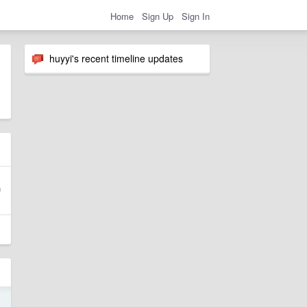
Home
Sign Up
Sign In
huyyi's recent timeline updates
3