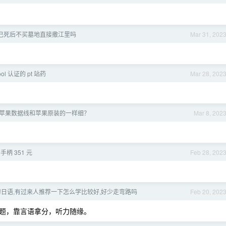
己死后不买墓地直接撒江里吗
Mar 31, 202
ool 认证的 pt 站药
Mar 28, 202
苹果数据线和苹果原装的一样细？
Mar 8, 202
 手柄 351 元
Feb 28, 202
日语,有过来人推荐一下怎么学比较好,好少走弯路吗
Feb 20, 202
题，靠言语拿分，听力随缘。