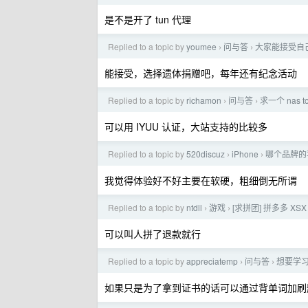
是不是开了 tun 代理
Replied to a topic by
youmee
问与答
大家能接受自
›
›
能接受，选择遗体捐赠吧，每年还有纪念活动
Replied to a topic by
richamon
问与答
求一个 nas t
›
›
可以用 IYUU 认证，大站支持的比较多
Replied to a topic by
520discuz
iPhone
哪个品牌的
›
›
我觉得体验好不好主要在软硬，粗细倒无所谓
Replied to a topic by
ntdll
游戏
[求拼团] 拼多多 XSX
›
›
可以叫人拼了退款就行
Replied to a topic by
appreciatemp
问与答
想要学习
›
›
如果只是为了拿到证书的话可以通过背单词加刷