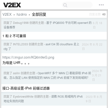
V2EX
hzdrro
全部回复
回复总数
40
›
›
回复了 Debug1998 创建的主题
基于 IPQ6000 平台可刷 openwrt 的
6 月 18
›
日
设备推荐
1 和 2 不可兼得
回复了 INTEL2333 创建的主题
as4134 到 cloudflare 走上
2024 年 8 月 22
›
日
ctg 了
https://i.imgur.com/KQ6m9eG.png
为啥是 LHR 。。。
2024 年
回复了 asilin 创建的主题
OpenWRT 多个 WAN 口 都能获取 IPv6 前
›
3 月 21
缀，怎么指定 LAN 使用指定的 WAN 口的 IPv6 前缀下发到局域网？
日
接口-高级设置-IPv6 前缀过滤器
回复了 EyebrowsWhite 创建的主题
请教 ROS 局域网内 IPv6
2023 年 8 月
›
9 日
地址失效的问题