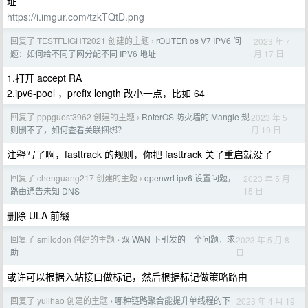
址
https://i.imgur.com/tzkTQtD.png
回复了 TESTFLIGHT2021 创建的主题
rOUTER os V7 IPV6 问
2023 年 7
›
月 17 日
题：如何给不同子网分配不同 IPV6 地址
1.打开 accept RA
2.ipv6-pool ，prefix length 改小一点，比如 64
回复了 pppguest3962 创建的主题
RoterOS 防火墙的 Mangle 规
2023 年 5
›
月 19 日
则删不了，如何查看关联捆绑？
注释写了啊，fasttrack 的规则，你把 fasttrack 关了重启就没了
回复了 chenguang217 创建的主题
openwrt ipv6 设置问题，
2023 年 5 月
›
15 日
路由通告未知 DNS
删除 ULA 前缀
回复了 smilodon 创建的主题
双 WAN 下引发的一个问题，求
2023 年 5 月 8
›
日
助
或许可以根据入站接口做标记，然后根据标记做策略路由
回复了 yulihao 创建的主题
哪种链路聚合能提升单线程的下
2023 年 4 月 19
›