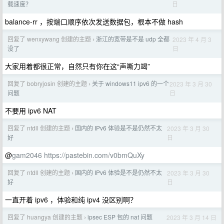
日
载速度？
balance-rr ，按端口顺序依次发送数据包，根本不做 hash
回复了 wenxywang 创建的主题
浙江的宽带是不是 udp 全都
2023 年 4 月 3
›
日
没了
大家用着都很正常，自然只有你在这“声嘶力竭”
回复了 bobryjosin 创建的主题
关于 windows11 ipv6 的一个
2023 年 3 月 30
›
日
问题
不要用 ipv6 NAT
回复了 ntdll 创建的主题
国内的 IPv6 体验是不是仍然不太
2023 年 3 月 30
›
日
好
@
gam2046
https://pastebin.com/v0bmQuXy
回复了 ntdll 创建的主题
国内的 IPv6 体验是不是仍然不太
2023 年 3 月 30
›
日
好
一直开着 ipv6 ，体验和纯 ipv4 没区别啊？
回复了 huangya 创建的主题
ipsec ESP 包的 nat 问题
2023 年 3 月 14 日
›