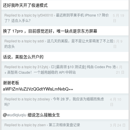
还好我昨天开了极速模式
Replied to a topic by lyf340010
最近刷到苹果手机 iPhone 17 降价
5 月 19
›
日
了？适合入手么？
换了 17pro ，目前感觉还好，唯一缺点是京东方屏幕
Replied to a topic by sddi
这几天的美股，是不是让大家萌发了不上班
5 月 9
›
日
的念头
话说，美股怎么开户的
Replied to a topic by 312ybj
💥 [最高领 $10 测试金] 纯血 Codex Pro 池
4 月
›
21 日
+ 高智商 Claude！一个越用越稳的 API 中转站
谢谢老板
aWFtZmVuZ2VzQGdtYWlsLmNvbQ==
Replied to a topic by zdxslwy
今年 28 岁，我应该为婚姻而焦虑
4 月 10
›
日
吗？
@
wudiqiuqiu
细说怎么接触女生
Replied to a topic by zisen
第三次相亲复盘记录
3 月 24 日
›